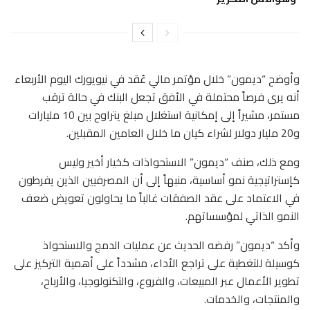
وأوضح “ديمون” خلال مؤتمر مالي عُقد في نيويورك اليوم الأربعاء
أنه يرى فرصاً محتملة في الأفق تجعل البنك في حالة ترقب
مستمر، مشيراً إلى إمكانية استغلال مبلغ يتراوح بين 10 مليارات
و20 مليار دولار لشراء كيان ما خلال العامين المقبلين.
ومع ذلك، صنف “ديمون” الاستحواذات كخيار أخير وليس
كإستراتيجية نمو أساسية، منبهاً إلى أن المصرفيين الذين يفرطون
في الاعتماد على عقد الصفقات غالباً ما يحاولون تعويض ضعف
النمو الذاتي لمؤسساتهم.
وأكد “ديمون” رفضه الحديث عن عمليات الدمج والاستحواذ
كوسيلة للتغطية على تراجع الأداء، مشدداً على أهمية التركيز على
تطوير الأعمال عبر المبيعات، والفروع، والتكنولوجيا، والأرباح،
والمنتجات، والخدمات.