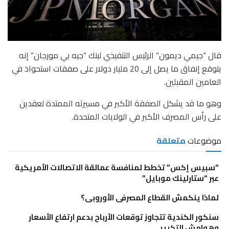
قال “جيمي ديمون” الرئيس التنفيذي لبنك “جيه بي مورجان” إنه
يتوقع إنفاق ما يصل إلى 20 مليار دولار على صفقات استحواذ في
العامين المقبلين.
وهو ما قد يشكل الصفقة الأكبر في مسيرته الممتدة لعقدين
على رأس المصرف الأكبر في الولايات المتحدة.
موضوعات
متعلقة
“سبيس إكس” تخطط لمنافسة عمالقة الاتصالات الأمريكية
عبر “ستارلينك موبايل”
لماذا ينكمش القطاع المصرفى الأوروبى؟
سنكور الكندية تتجاوز توقعات الأرباح بدعم ارتفاع الأسعار
وهوامش التكرير