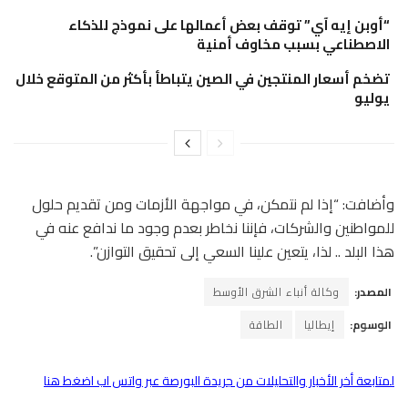
“أوبن إيه آي” توقف بعض أعمالها على نموذج للذكاء
الاصطناعي بسبب مخاوف أمنية
تضخم أسعار المنتجين في الصين يتباطأ بأكثر من المتوقع خلال
يوليو
وأضافت: “إذا لم نتمكن، في مواجهة الأزمات ومن تقديم حلول
للمواطنين والشركات، فإننا نخاطر بعدم وجود ما ندافع عنه في
هذا البلد .. لذا، يتعين علينا السعي إلى تحقيق التوازن”.
المصدر:
وكالة أنباء الشرق الأوسط
الوسوم:
إيطاليا
الطاقة
لمتابعة أخر الأخبار والتحليلات من جريدة البورصة عبر واتس اب اضغط هنا