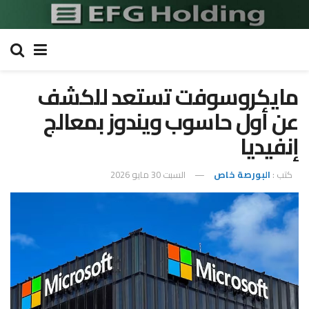
مايكروسوفت تستعد للكشف
عن أول حاسوب ويندوز بمعالج
إنفيديا
كتب :
البورصة خاص
السبت 30 مايو 2026