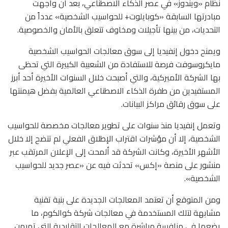
نظام «ويندوز» في عصر الذكاء الاصطناعي، بعد أن واجهت
مبادرتها السابقة «كوبايلوت+ للحواسيب الشخصية» عدداً من
التحديات، من بينها تأجيلات ومخاوف تتعلق بالأمان والخصوصية.
ويمنح دخول إنفيديا إلى سوق معالجات الحواسيب الشخصية
مايكروسوفت فرصة للاستفادة من الشعبية الكبيرة التي تحظى
بها الشركة الأميركية، والتي أصبحت خلال السنوات الأخيرة أحد أبرز
المستفيدين من طفرة الذكاء الاصطناعي العالمية بفضل هيمنتها
على سوق رقائق مراكز البيانات.
وتعمل إنفيديا منذ سنوات على تطوير معالجات مخصصة للحواسيب
الشخصية، إلا أن مؤشرات اقتراب الإطلاق الفعلي لم تتضح إلا خلال
الأشهر الأخيرة، وكانت الشركة قد ألمحت إلى الإعلان المرتقب عبر
منشور على منصة «إكس» تحدثت فيه عن «عصر جديد للحواسيب
الشخصية».
ومن المتوقع أن تعتمد المعالجات الجديدة على بنية تقنية
مشابهة لتلك المستخدمة في معالجات شركة كوالكوم، ما
يضعها في منافسة مباشرة مع المعالجات التقليدية التي تهيمن