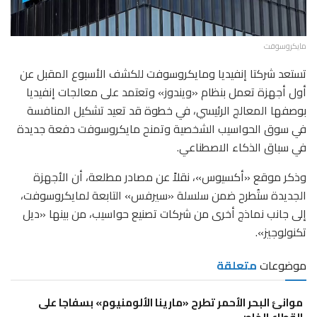
مايكروسوفت
تستعد شركتا إنفيديا ومايكروسوفت للكشف الأسبوع المقبل عن
أول أجهزة تعمل بنظام «ويندوز» وتعتمد على معالجات إنفيديا
بوصفها المعالج الرئيسي، في خطوة قد تعيد تشكيل المنافسة
في سوق الحواسيب الشخصية وتمنح مايكروسوفت دفعة جديدة
في سباق الذكاء الاصطناعي.
وذكر موقع «أكسيوس»، نقلاً عن مصادر مطلعة، أن الأجهزة
الجديدة ستُطرح ضمن سلسلة «سيرفس» التابعة لمايكروسوفت،
إلى جانب نماذج أخرى من شركات تصنيع حواسيب، من بينها «ديل
تكنولوجيز».
موضوعات
متعلقة
موانئ البحر الأحمر تطرح «مارينا الألومنيوم» بسفاجا على