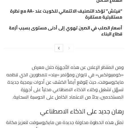
القطاع الخاص
“فيتش” تؤكد التصنيف الائتماني للكويت عند -AA مع نظرة
مستقبلية مستقرة
أسعار الصلب في الصين تهوي إلى أدنى مستوى بسبب أزمة
قطاع البناء
ومن المنتظر الإعلان عن هذه الأجهزة خلال معرض
«كومبيوتكس» في تايوان ومؤتمر «بيلد» للمطورين الذي تنظمه
مايكروسوفت، حيث يُتوقع أيضاً الكشف عن أدوات برمجية جديدة
تسهّل تشغيل وكلاء الذكاء الاصطناعي محلياً على أجهزة
المستخدمين، بدلاً من الاعتماد الكامل على الحوسبة السحابية.
رهان جديد على الذكاء الاصطناعي
تمثل هذه الخطوة محاولة جديدة من مايكروسوفت لتعزيز مكانة