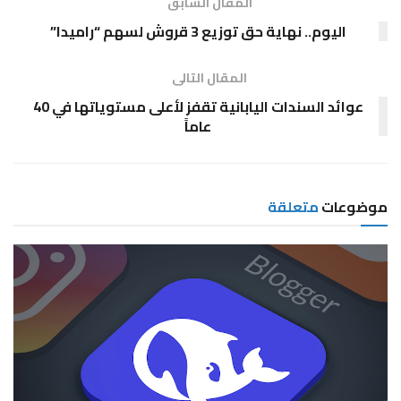
المقال السابق
اليوم.. نهاية حق توزيع 3 قروش لسهم “راميدا”
المقال التالى
عوائد السندات اليابانية تقفز لأعلى مستوياتها في 40
عاماً
موضوعات
متعلقة