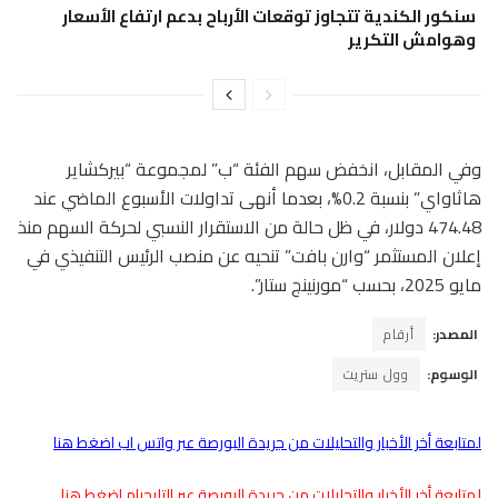
سنكور الكندية تتجاوز توقعات الأرباح بدعم ارتفاع الأسعار
وهوامش التكرير
وفي المقابل، انخفض سهم الفئة “ب” لمجموعة “بيركشاير
هاثاواي” بنسبة 0.2%، بعدما أنهى تداولات الأسبوع الماضي عند
474.48 دولار، في ظل حالة من الاستقرار النسبي لحركة السهم منذ
إعلان المستثمر “وارن بافت” تنحيه عن منصب الرئيس التنفيذي في
مايو 2025، بحسب “مورنينج ستار”.
المصدر:
أرقام
الوسوم:
وول ستريت
لمتابعة أخر الأخبار والتحليلات من جريدة البورصة عبر واتس اب اضغط هنا
لمتابعة أخر الأخبار والتحليلات من جريدة البورصة عبر التليجرام اضغط هنا