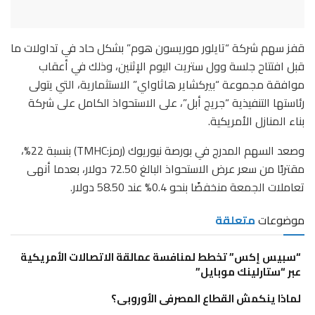
قفز سهم شركة “تايلور موريسون هوم” بشكل حاد في تداولات ما
قبل افتتاح جلسة وول ستريت اليوم الإثنين، وذلك في أعقاب
موافقة مجموعة “بيركشاير هاثاواي” الاستثمارية، التي يتولى
رئاستها التنفيذية “جريج أبل”، على الاستحواذ الكامل على شركة
بناء المنازل الأمريكية.
وصعد السهم المدرج في بورصة نيوريوك (رمز:TMHC) بنسبة 22%،
مقتربًا من سعر عرض الاستحواذ البالغ 72.50 دولار، بعدما أنهى
تعاملات الجمعة منخفضًا بنحو 0.4% عند 58.50 دولار.
موضوعات
متعلقة
“سبيس إكس” تخطط لمنافسة عمالقة الاتصالات الأمريكية
عبر “ستارلينك موبايل”
لماذا ينكمش القطاع المصرفى الأوروبى؟