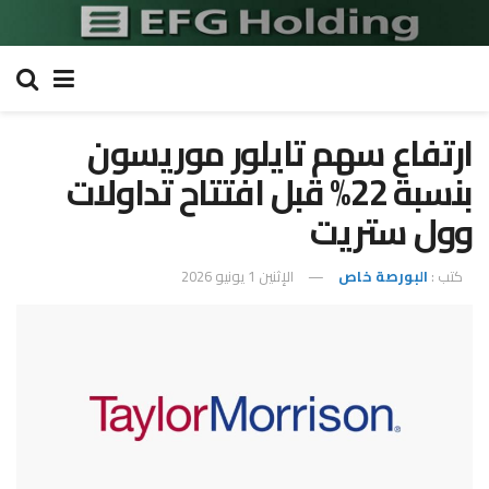
ارتفاع سهم تايلور موريسون
بنسبة 22% قبل افتتاح تداولات
وول ستريت
كتب :
البورصة خاص
الإثنين 1 يونيو 2026