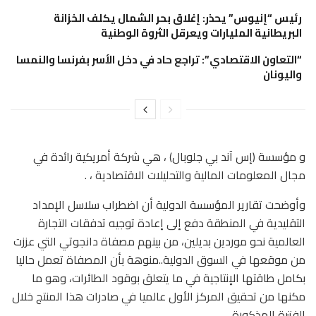
رئيس “إنيوس” يحذر: إغلاق بحر الشمال يكلف الخزانة
البريطانية المليارات ويعرقل الثروة الوطنية
“التعاون الاقتصادي”: تراجع حاد في دخل الأسر بفرنسا والنمسا
واليونان
و مؤسسة (إس آند بي جلوبال) ، هي شركة أمريكية رائدة في
مجال المعلومات المالية والتحليلات الاقتصادية ، .
وأوضحت تقارير المؤسسة الدولية أن اضطراب سلاسل الإمداد
التقليدية في المنطقة دفع إلى إعادة توجيه تدفقات التجارة
العالمية نحو موردين بديلين، من بينهم مصفاة دانجوتي التي عززت
من موقعها في السوق الدولية..منوهة بأن المصفاة تعمل حاليا
بكامل طاقتها الإنتاجية في ما يتعلق بوقود الطائرات، وهو ما
مكنها من تحقيق المركز الأول عالميا في صادرات هذا المنتج خلال
الفترة المذكورة.