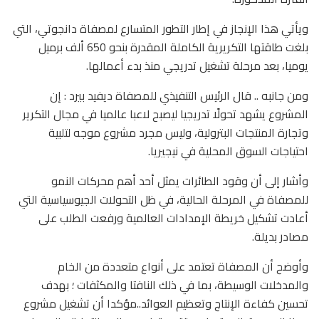
ويأتي هذا الإنجاز في إطار التطور المتسارع لمصفاة دانجوتي، التي
بلغت طاقتها التكريرية الكاملة المقدرة بنحو 650 ألف برميل
يوميا، بعد مرحلة تشغيل تدريجي منذ بدء أعمالها.
ومن جانبه .. قال الرئيس التنفيذي للمصفاة ديفيد بيرد : إن
المشروع يشهد تحولًا تدريجيا ليصبح لاعبا عالميا في مجال التكرير
وتجارة المنتجات البترولية، وليس مجرد مشروع موجه لتلبية
احتياجات السوق المحلية في نيجيريا.
وأشار إلى أن وقود الطائرات يمثل أحد أهم محركات النمو
للمصفاة في المرحلة الحالية، في ظل التحولات الجيوسياسية التي
أعادت تشكيل خريطة الإمدادات العالمية ورفعت الطلب على
مصادر بديلة.
وأوضح أن المصفاة تعتمد على أنواع متعددة من الخام
والمدخلات الوسيطة، بما في ذلك النافتا والمكثفات ؛ بهدف
تحسين كفاءة الإنتاج وتعظيم العوائد..مؤكدا أن تشغيل مشروع