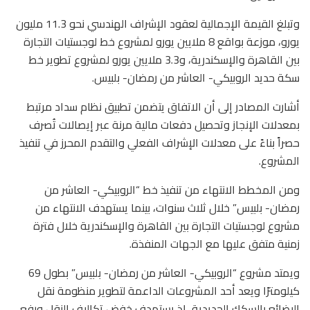
وتبلغ القيمة الإجمالية لعقود الإشراف الهندسي نحو 11.3 مليون
يورو، موزعة بواقع 8 ملايين يورو لمشروع خط لوجستيات التجارة
بين القاهرة والإسكندرية، و3.3 ملايين يورو لمشروع تطوير خط
سكة حديد الروبيكي- العاشر من رمضان- بلبيس.
أشارت المصادر إلى أن الاتفاق يتضمن تطبيق نظام سداد مرتبط
بمعدلات الإنجاز وتحصيل دفعات مالية مرنة عبر إيصالات تُصرف
حصراً بناءً على معدلات الإشراف الفعلي والتقدم المحرز في تنفيذ
المشروع.
ومن المخطط الانتهاء من تنفيذ خط “الروبيكي- العاشر من
رمضان- بلبيس” خلال ثلاث سنوات، بينما يستهدف الانتهاء من
مشروع لوجستيات التجارة بين القاهرة والإسكندرية خلال فترة
زمنية متفق عليها مع الجهات المنفذة.
ويمتد مشروع “الروبيكي- العاشر من رمضان- بلبيس” بطول 69
كيلومترًا ويعد أحد المشروعات الداعمة لتطوير منظومة نقل
البضائع بالسكك الحديدية، إذ يستهدف خفض تكاليف النقل ورفع