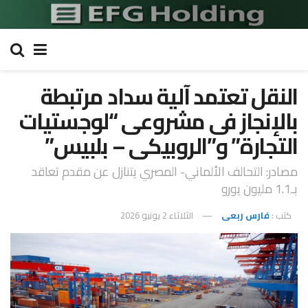
النقل تعتمد آلية سداد مرتبطة
بالإنجاز فى مشروعى “لوجستيات
التجارة” و”الروبيكى – بلبيس”
مصادر: التحالف الألماني- المصري يتنازل عن مقدم تعاقد
بـ1.1 مليون يورو
كتب :
فارس ربعى
الثلاثاء 2 يونيو 2026