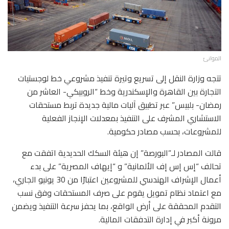
الموانئ
تتجه وزارة النقل إلى تسريع وتيرة تنفيذ مشروعي خط لوجستيات
التجارة بين القاهرة والإسكندرية وخط “الروبيكي- العاشر من
رمضان- بلبيس” عبر تطبيق آليات مالية جديدة تربط مستحقات
الاستشاري المشرف على التنفيذ بمعدلات الإنجاز الفعلية
للمشروعات، بحسب مصادر حكومية.
قالت المصادر لـ”البورصة” إن هيئة السكك الحديدية اتفقت مع
تحالف “إس إس إف الألمانية” و “إيهاف المصرية” على بدء
أعمال الإشراف الهندسي للمشروعين اعتبارًا من 30 يونيو الجاري،
مع اعتماد نظام تمويل يقوم على صرف المستحقات وفق نسب
التقدم المحققة على أرض الواقع، بما يحفز سرعة التنفيذ ويضمن
مرونة أكبر في إدارة التدفقات المالية.