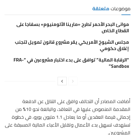
موضوعات
متعلقة
موانئ البحر الأحمر تطرح «مارينا الألومنيوم» بسفاجا على
القطاع الخاص
مجلس الشيوخ الأمريكي يقر مشروع قانون تمويل لتجنب
إغلاق حكومي
“الرقابة المالية” توافق على بدء اختبار مشروعين في “FRA-
Sandbox”
أضافت المصادر أن التحالف وافق على التنازل عن الدفعة
المقدمة المنصوص عليها في التعاقد، والبالغة نحو 10% من
إجمالي قيمة العقدين أو ما يعادل 1.1 مليون يورو، في خطوة
تستهدف تسهيل بدء الأعمال وتقليل الأعباء المالية المسبقة على
المشروعين.