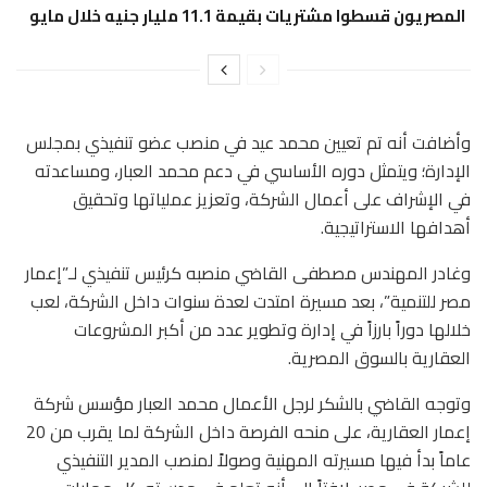
المصريون قسطوا مشتريات بقيمة 11.1 مليار جنيه خلال مايو
​وأضافت أنه تم تعيين محمد عيد في منصب عضو تنفيذي بمجلس
الإدارة؛ ويتمثل دوره الأساسي في دعم محمد العبار، ومساعدته
في الإشراف على أعمال الشركة، وتعزيز عملياتها وتحقيق
أهدافها الاستراتيجية.
وغادر المهندس مصطفى القاضي منصبه كرئيس تنفيذي لـ”إعمار
مصر للتنمية”، بعد مسيرة امتدت لعدة سنوات داخل الشركة، لعب
خلالها دوراً بارزاً في إدارة وتطوير عدد من أكبر المشروعات
العقارية بالسوق المصرية.
وتوجه القاضي بالشكر لرجل الأعمال محمد العبار مؤسس شركة
إعمار العقارية، على منحه الفرصة داخل الشركة لما يقرب من 20
عاماً بدأ فيها مسيرته المهنية وصولاً لمنصب المدير التنفيذي