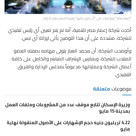
"إعمار مصر" تبيع فيلات فى "أب تاون كايرو" وتربط السعر بتغير الدولار
​أكدت شركة إعمار مصر للتنمية، أنه لم يتم تعيين أي رئيس تنفيذي
للشركة، مشددة على أن هذا التوضيح يأتي لإزالة أي لبس.
​وأوضحت الشركة، أن محمد العبار يتولى مهامه بصفته العضو
المنتدب للشركة، ويمارس الإشراف المباشر والكامل على كافة
أعمال الشركة وعملياتها؛ مدعوماً بمجلس الإدارة والفريق
التنفيذي.
موضوعات
متعلقة
وزيرة الإسكان تتابع موقف عدد من المشروعات وملفات العمل
بمدينة 15 مايو
4.22 تريليون جنيه حجم الإشهارات على الأصول المنقولة نهاية
مايو