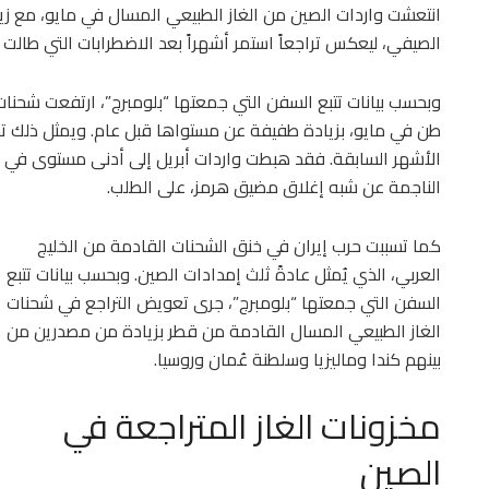
انتعشت واردات الصين من الغاز الطبيعي المسال في مايو، مع زياد
الصيفي، ليعكس تراجعاً استمر أشهراً بعد الاضطرابات التي طالت
طن في مايو، بزيادة طفيفة عن مستواها قبل عام. ويمثل ذلك تحو
الأشهر السابقة. فقد هبطت واردات أبريل إلى أدنى مستوى في 
الناجمة عن شبه إغلاق مضيق هرمز، على الطلب.
كما تسببت حرب إيران في خنق الشحنات القادمة من الخليج
العربي، الذي يُمثل عادةً ثلث إمدادات الصين. وبحسب بيانات تتبع
السفن التي جمعتها “بلومبرج”، جرى تعويض التراجع في شحنات
الغاز الطبيعي المسال القادمة من قطر بزيادة من مصدرين من
بينهم كندا وماليزيا وسلطنة عُمان وروسيا.
مخزونات الغاز المتراجعة في
الصين