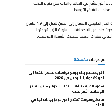
ة أكبر مشترٍ في العالم وارداته قبل ذروة الطلب
 إمدادات الشرق الأوسط.
وبحسب بيانات تتبع السفن التي جمعتها “بلومبرج”، ارتفعت شحنات الغاز الطبيعي المسال إلى الصين لتصل إلى 4.9 مليون
لاً حاداً عن الانكماشات السنوية التي شهدتها
ثماني سنوات، بعدما ضغطت الأسعار المرتفعة،
موضوعات
متعلقة
أفريكسيم بنك يرفع توقعاته لسعر النفط إلى
نحو 89 دولاراً للبرميل في 2026
سوق الصرف تتأهب لتقلب الدولار قبيل تقرير
الوظائف الأمريكية
مايكروسوفت تفتتح أكبر مركز بيانات لها في
الهند