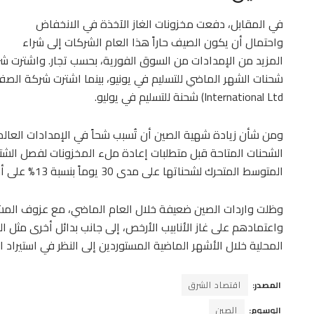
في المقابل، دفعت مخزونات الغاز الآخذة في الانخفاض
واحتمال أن يكون الصيف حاراً هذا العام الشركات إلى شراء
International Ltd) شحنة للتسليم في يوليو.
ومن شأن زيادة شهية الصين أن تُسبب شحاً في الإمدادات العالمي
الشحنات المتاحة قبل متطلبات إعادة ملء المخزونات لفصل الشتا
المتوسط المتحرك لشحناتها على مدى 30 يوماً بنسبة 13% على أساس سنوي، وفقاً لبيانات تتبع السفن.
وظلت واردات الصين ضعيفة خلال العام الماضي، مع عزوف المشت
واعتمادهم على غاز الأنابيب الأرخص، إلى جانب بدائل أخرى مثل ا
المحلية خلال الأشهر الماضية المستوردين إلى النظر في استيراد ال
المصدر:
اقتصاد الشرق
الوسوم:
الصين