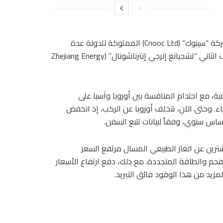
المزيد من الإمدادات من السوق الفورية، بحسب تجار. واشترت شركة “سينوك” (Cnooc Ltd) المملوكة للدولة عدة
شحنات الشهر الماضي للتسليم في يونيو، بينما اشترت شركة الصف الثاني “تشجيانغ إنرجي إنترناشونال” (Zhejiang Energy
ة، مع احتدام المنافسة بين أوروبا وآسيا على
ء. وحتى الآن، تتخلف أوروبا عن الركب، إذ انخفض
رين عن الغاز الطبيعي المسال مرتفع السعر
لفحم والطاقة المتجددة. مع ذلك، دفع ارتفاع الأسعار
مزيد من هذا الوقود فائق التبريد.