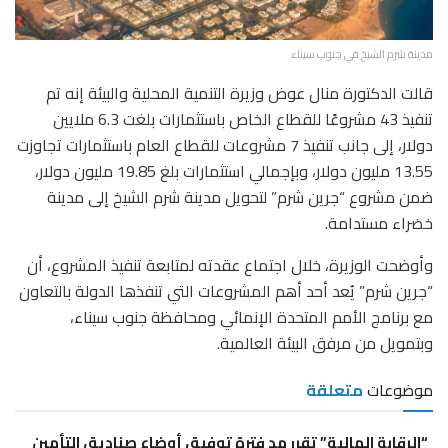
مدينة شرم الشيخ في جنوب سيناء
قالت الدكتورة منال عوض وزيرة التنمية المحلية والبيئة إنه تم
تنفيذ 43 مشروعًا للقطاع الخاص باستثمارات بلغت 6.3 ملايين
دولار، إلى جانب تنفيذ 7 مشروعات للقطاع العام باستثمارات تجاوزت
13.55 مليون دولار، وبإجمالي استثمارات بلغ 19.85 مليون دولار،
ضمن مشروع “جرين شرم” لتحويل مدينة شرم الشيخ إلى مدينة
خضراء مستدامة.
وأوضحت الوزيرة، خلال اجتماع عقدته لمتابعة تنفيذ المشروع، أن
“جرين شرم” يُعد أحد أهم المشروعات التي تنفذها الدولة بالتعاون
مع برنامج الأمم المتحدة الإنمائي ومحافظة جنوب سيناء،
وبتمويل من مرفق البيئة العالمية.
موضوعات
متعلقة
“الرقابة المالية” تقرر مد فترة توفيق أوضاع صناديق التأمين