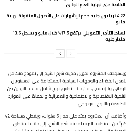
الخاصة حتى نهاية العام الجاري
4.22 تريليون جنيه حجم الإشهارات على الأصول المنقولة نهاية
مايو
نشاط التأجير التمويلي يرتفع 17.5% خلال مايو ويسجل 13.6
مليار جنيه
ويستهدف المشروع تحويل مدينة شرم الشيخ إلى نموذج متكامل
للمدن الخضراء والوجهات السياحية المستدامة على المستويين
الوطني والإقليمي، من خلال تطبيق نهج شامل يحقق التوازن بين
التنمية الاقتصادية والاجتماعية والعمرانية والحفاظ على الموارد
الطبيعية والتنوع البيولوجي.
وأضافت أن المشروع يمتد على مدار 6 سنوات، ويغطي مساحة 42
كم² من المنطقة البرية لمدينة شرم الشيخ، إلى جانب المناطق