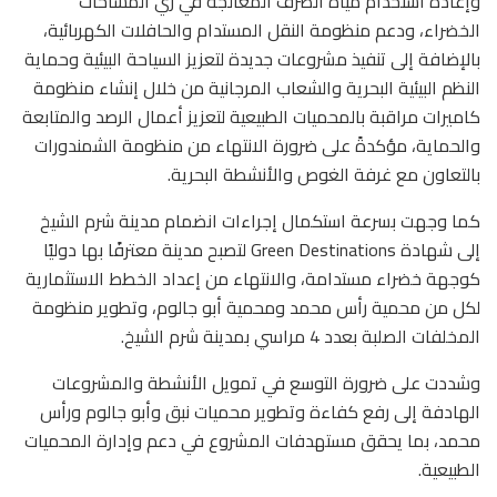
وإعادة استخدام مياه الصرف المعالجة في ري المساحات
الخضراء، ودعم منظومة النقل المستدام والحافلات الكهربائية،
بالإضافة إلى تنفيذ مشروعات جديدة لتعزيز السياحة البيئية وحماية
النظم البيئية البحرية والشعاب المرجانية من خلال إنشاء منظومة
كاميرات مراقبة بالمحميات الطبيعية لتعزيز أعمال الرصد والمتابعة
والحماية، مؤكدةً على ضرورة الانتهاء من منظومة الشمندورات
بالتعاون مع غرفة الغوص والأنشطة البحرية.
كما وجهت بسرعة استكمال إجراءات انضمام مدينة شرم الشيخ
إلى شهادة Green Destinations لتصبح مدينة معترفًا بها دوليًا
كوجهة خضراء مستدامة، والانتهاء من إعداد الخطط الاستثمارية
لكل من محمية رأس محمد ومحمية أبو جالوم، وتطوير منظومة
المخلفات الصلبة بعدد 4 مراسي بمدينة شرم الشيخ.
وشددت على ضرورة التوسع في تمويل الأنشطة والمشروعات
الهادفة إلى رفع كفاءة وتطوير محميات نبق وأبو جالوم ورأس
محمد، بما يحقق مستهدفات المشروع في دعم وإدارة المحميات
الطبيعية.