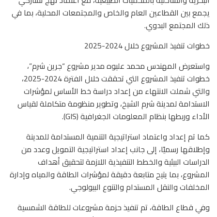
البحرية والساحلية بالمحميات الطبيعية، مع اعتماد نهج تشاركي
يجمع بين القطاعين العام والخاص والمجتمعات المحلية، بما في
ذلك المجتمع البدوي.
خطوات تنفيذ المشروع خلال 2024-2025
واستعرض المهندس محمد عليوه مدير مشروع “جرين شرم”،
خطوات تنفيذ المشروع التي تحققت خلال الفترة 2024-2025،
والتي شملت الانتهاء من إعداد دراسة خط الأساس لمؤشرات
الاستدامة لمدينة شرم الشيخ، وتطوير منظومة متكاملة لقياس
الأداء وربطها بنظام المعلومات الجغرافية (GIS).
كما تم إعداد واعتماد استراتيجية التنمية المستدامة للمدينة
وإطلاقها رسميًا، إلى جانب إعداد استراتيجية التمويل وعدد من
الدراسات البيئية والخطط التنفيذية اللازمة لتحقيق أهداف
المشروع، بما يتيح متابعة دقيقة لمؤشرات الطاقة والمياه وإدارة
المخلفات والنقل المستدام والتنوع البيولوجي.
وفي قطاع الطاقة، تم تنفيذ حزمة مشروعات للطاقة الشمسية