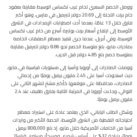
ووصل الخصم السعري لخام غرب تكساس الوسيط مقارنة بعقود
خام برنت الآجلة إلى 20.69 دولار للبرميل في مارس، وهو أكبر
فارق خلال 13 عامًا، بعدما أدت اضطرابات الإمدادات في الشرق
الأوسط إلى ارتفاع أسعار برنت بوتيرة أسرع من خام غرب تكساس
الوسيط، وفي أبريل، عندما جرى تنفيذ معظم الصفقات الخاصة
بصادرات مايو، بلغ متوسط الخصم نحو 8.86 دولار للبرميل مقارنة
بمتوسط خصم بلغ 4.85 دولار قبل الحرب.
ووصلت الصادرات إلى أوروبا وآسيا إلى مستويات قياسية في مايو،
حيث استحوذت آسيا على 2.45 مليون برميل يوميًا من إجمالي
الصادرات، محافظة على موقعها كأكبر مشترٍ للشهر الثاني على
التوالي، وجاءت أوروبا في المرتبة الثانية بفارق طفيف عند 2.4
مليون برميل يوميًا.
وشكل الطلب الياباني، الذي يعتمد عادة على استيراد معظم
احتياجاته النفطية من الشرق الأوسط، الحصة الأكبر من واردات
آسيا من الخامات الأمريكية خلال مايو، إذ بلغ 808,000 برميل
يوميًا، بزيادة 32% على أساس شهري ومسجلًا مستوى قياسيًا