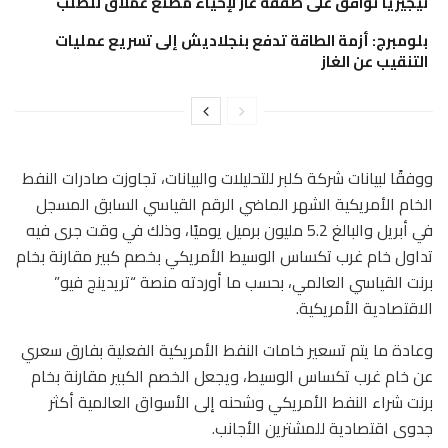
نيجيريا توافق على صفقة غاز لإحياء مصنع عملاق للصلب
بلومبرج: أزمة الطاقة تدفع بنجلاديش إلى تسريع عمليات
التنقيب عن الغاز
ووفقًا لبيانات شركة كلبر للتحليلات والبيانات، تجاوزت صادرات النفط
الخام الأمريكية الشهر الماضي الرقم القياسي السابق المسجل
في أبريل والبالغ 5.2 مليون برميل يوميًا، وذلك في وقت جرى فيه
تداول خام غرب تكساس الوسيط الأمريكي بخصم كبير مقارنة بخام
برنت القياسي العالمي، بحسب ما أوردته منصة “تريدينج فيو”
الاقتصادية الأمريكية.
وعادة ما يتم تسعير خامات النفط الأمريكية الفعلية بفارق سعري
عن خام غرب تكساس الوسيط، ويجعل الخصم الكبير مقارنة بخام
برنت شراء النفط الأمريكي وشحنه إلى الأسواق العالمية أكثر
جدوى اقتصادية للمشترين الأجانب.