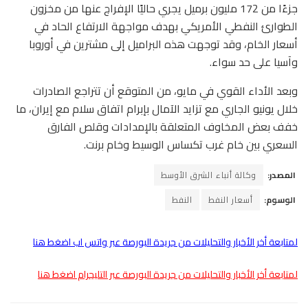
جزءًا من 172 مليون برميل يجري حاليًا الإفراج عنها من مخزون
الطوارئ النفطي الأمريكي بهدف مواجهة الارتفاع الحاد في
أسعار الخام، وقد توجهت هذه البراميل إلى مشترين في أوروبا
وآسيا على حد سواء.
وبعد الأداء القوي في مايو، من المتوقع أن تتراجع الصادرات
خلال يونيو الجاري مع تزايد الآمال بإبرام اتفاق سلام مع إيران، ما
خفف بعض المخاوف المتعلقة بالإمدادات وقلص الفارق
السعري بين خام غرب تكساس الوسيط وخام برنت.
المصدر:
وكالة أنباء الشرق الأوسط
الوسوم:
أسعار النفط
النفط
لمتابعة أخر الأخبار والتحليلات من جريدة البورصة عبر واتس اب اضغط هنا
لمتابعة أخر الأخبار والتحليلات من جريدة البورصة عبر التليجرام اضغط هنا