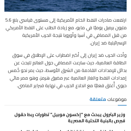
ارتفعت صادرات النفط الخام الأمريكية إلى مستوى قياسي بلغ 5.6
مليون برميل يوميًا في مايو، مع زيادة الطلب على النفط الأمريكي
من قبل المصافي في آسيا وأوروبا نتيجة الحرب الأمريكية
الإسرائيلية ضد إيران.
وأدت الحرب ضد إيران إلى أكبر اضطراب على الإطلاق في سوق
الطاقة العالمية، حيث سارعت المصافي حول العالم للبحث عن
بدائل للإمدادات القادمة من الشرق الأوسط، حيث يمر نحو خُمس
إمدادات النفط والغاز العالمية عبر مضيق هرمز، وهو ممر مائي
حيوي أُغلق فعليًا مع اندلاع الحرب في نهاية فبراير الماضي.
موضوعات
متعلقة
وزير البترول يبحث مع “إكسون موبيل” تطورات ربط حقول
قبرص بالبنية التحتية المصرية