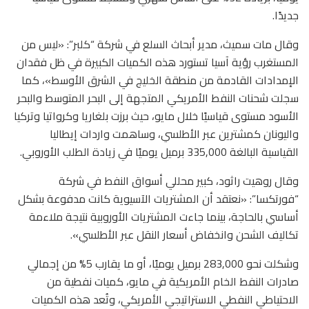
جديدًا.
وقال مات سميث، مدير أبحاث السلع في شركة “كلبر”: «ليس من
المستغرب رؤية آسيا تستورد هذه الكميات الكبيرة في ظل فقدان
الإمدادات القادمة من منطقة الخليج في الشرق الأوسط»، كما
سجلت شحنات النفط الأمريكي المتجهة إلى البحر المتوسط والبحر
الأسود مستوى قياسيًا خلال مايو، حيث برزت بلغاريا وكرواتيا وتركيا
واليونان كمشترين عبر الأطلسي، وساهمت واردات إيطاليا
القياسية البالغة 335,000 برميل يوميًا في زيادة الطلب الأوروبي.
وقال روهيت راثود، كبير محللي أسواق النفط في شركة
“فورتكسا”: «نعتقد أن المشتريات الآسيوية كانت مدفوعة بشكل
أساسي بالحاجة، بينما جاءت المشتريات الأوروبية نتيجة ملاءمة
تكاليف الشحن وانخفاض أسعار النقل عبر الأطلسي».
وشكلت نحو 283,000 برميل يوميًا، أو ما يقارب 5% من إجمالي
صادرات النفط الخام الأمريكية في مايو، كميات نفطية من
الاحتياطي النفطي الاستراتيجي الأمريكي، وتُعد هذه الكميات