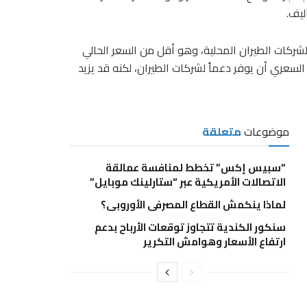
ليف.
رات عند 75.6 روبية للتر بالنسبة لشركات الطيران المحلية، وهو أقل من السعر الحالي
لسقف السعري أن يوفر دعماً لشركات الطيران، لكنه قد يزيد
موضوعات
متعلقة
“سبيس إكس” تخطط لمنافسة عمالقة
الاتصالات الأمريكية عبر “ستارلينك موبايل”
لماذا ينكمش القطاع المصرفى الأوروبى؟
سنكور الكندية تتجاوز توقعات الأرباح بدعم
ارتفاع الأسعار وهوامش التكرير