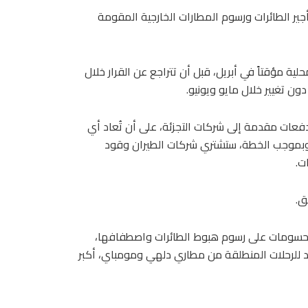
جير الطائرات ورسوم المطارات الخارجية المقومة
ة مؤقتاً في أبريل، قبل أن تتراجع عن القرار خلال
ن تغيير خلال مايو ويونيو.
فعات مقدمة إلى شركات التجزئة، على أن تُعاد أي
. وبموجب الخطة، ستشتري شركات الطيران وقود
ت.
ق.
م حسومات على رسوم هبوط الطائرات واصطفافها،
د للرحلات المنطلقة من مطاري دلهي ومومباي، أكبر