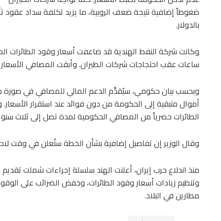
ضغوطاً إضافية نتيجة ضعف الروبية، ما يزيد تكلفة سداد عقود تأ
بالدولار.
وكانت شركة النفط الهندية قد ضاعفت أسعار وقود الطائرات المحلي
ساعات عقب احتجاجات شركات الطيران. وأبقت المصافي الأسعار دو
وبحسب بيان حكومي، سيُقدَّم الدعم المالي للمصافي في صورة د
أموال متبقية إلى الحكومة من دون فوائد عند استقرار الأسعار
الطائرات حصرياً من المصافي الحكومية لمدة تصل إلى ثلاث سنوا
وقال الوزير إن تفاصيل إضافية بشأن الخطة ستُعلن في وقت لاح
منذ اندلاع حرب إيران، أعلنت الهند سلسلة إجراءات شملت تقدي
وتنظيم زيادات أسعار وقود الطائرات، وخفض الضرائب على الوقو
مطارين في البلاد.