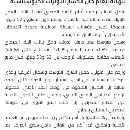
بنهاية العام حال انحسار التوترات الجيوسياسية
واصل الدولار تراجعه أمام الجنيه المصري منذ استئناف العمل
بالبنوك عقب عطلة عيد الأضحى، ليستقر دون مستوى 52 جنيهًا،
مدعومًا بتحسن مؤشرات السيولة الدولارية وعودة التدفقات
الأجنبية إلى أدوات الدين الحكومية.
وسجل متوسط سعر صرف الدولار، وفق بيانات البنك المركزي
المصري، 51.89 جنيه للشراء و51.99 جنيه للبيع خلال تعاملات
الأربعاء، مقارنة بمستويات تراوحت بين 52 و53 جنيهًا خلال مايو
الماضي.
وأرجع علي متولي، محلل الشرق الأوسط وشمال أفريقيا بإحدى
شركات الاستشارات في لندن، استقرار سوق الصرف خلال الفترة
الحالية إلى التحسن الملحوظ في أوضاع النقد الأجنبي، مدعومًا
بارتفاع الاحتياطي النقدي الأجنبي، وتحسن صافي الأصول الأجنبية
لدى القطاع المصرفي، إلى جانب النمو القوي في تحويلات
المصريين العاملين بالخارج.
وأضاف أن هذه العوامل أسهمت في زيادة المعروض من العملة
الأجنبية وتحقيق قدر أكبر من التوازن داخل سوق الصرف، بما