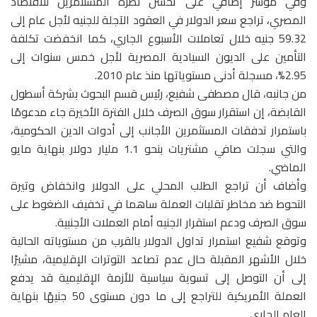
وفي مؤشر إضافي على تحسن نظرة المستثمرين للاقتصاد
المصري، تراجع سعر الدولار في العقود الآجلة للجنيه لأجل عام إلى
59.32 جنيه خلال تعاملات الأسبوع الجاري، كما انخفضت تكلفة
التأمين على الديون السيادية المصرية لأجل خمس سنوات إلى
2.95%، مسجلة أدنى مستوياتها منذ عام 2010.
من جانبه، قال مصطفى شفيع، رئيس قسم البحوث بشركة أسطول
القابضة، إن استقرار سوق الصرف خلال الفترة الأخيرة جاء مدعومًا
باستمرار تدفقات المستثمرين الأجانب إلى أدوات الدين الحكومية،
والتي سجلت صافي مشتريات بنحو 1.1 مليار دولار بنهاية مايو
الماضي.
وأضاف أن تراجع الطلب المحلي على الدولار وانخفاض وتيرة
التحوط ضد مخاطر تقلبات العملة ساهما في تخفيف الضغوط على
سوق الصرف ودعم استقرار الجنيه أمام العملات الأجنبية.
وتوقع شفيع استمرار تداول الدولار بالقرب من مستوياته الحالية
خلال الأشهر المقبلة حال عدم تصاعد التوترات الإقليمية، مشيرًا
إلى أن التوصل إلى تسوية سياسية للأزمة الإقليمية قد يدفع
العملة الأمريكية للتراجع إلى ما دون مستوى 50 جنيهًا بنهاية
العام الجاري.