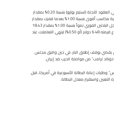
وامتد هذا الزخم الإيجابي إلى بقية المعادن؛ إذ ارتفعت الفضة في العقود الآجلة (تسليم يوليو) بنسبة 0.20% بمقدار
0.13 دولار لتستقر عند 73.83 دولاراً، في حين حققت الفضة الفورية مكاسب أقوى بنسبة 1.00% بعدما قفزت بمقدار
0.77 دولار لتصل إلى 73.48 دولاراً. وفي نفس الاتجاه الصاعد، سجل البلاتين الفوري نمواً بنسبة 1.00% بمقدار 18.43
دولاراً مستقراً عند 1881.88 دولاراً، وتبعه البلاديوم الفوري بارتفاع قيمته 6.48 دولار (أو 0.50%) لينهي التعاملات عند
رائيل يقضي بوقف إطلاق النار، في حين وافق مجلس
“دونالد ترامب” من مواصلة الحرب ضد إيران.
 وطلبات إعانة البطالة الأسبوعية في أمريكا، قبل
التعيين واستقرار معدل البطالة.