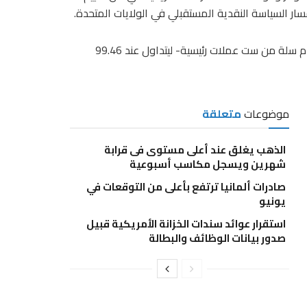
 السياسة النقدية المستقبلي في الولايات المتحدة.
بينما استقر مؤشر الدولار -الذي يقيس أداء العملة الأمريكية أمام سلة من ست عملات رئيسية- ليتداول عند 99.46
موضوعات
متعلقة
الذهب يغلق عند أعلى مستوى فى قرابة
شهرين ويسجل مكاسب أسبوعية
صادرات ألمانيا ترتفع بأعلى من التوقعات في
يونيو
استقرار عوائد سندات الخزانة الأمريكية قبيل
صدور بيانات الوظائف والبطالة