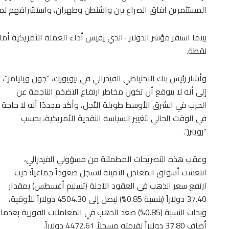
المستثمرين آفاق الصراع بين واشنطن وطهران، واستشرافهم لمسار
نقطة.
وأشار رئيس بنك الاحتياطي الفيدرالي في نيويورك، “جون ويليامز”،
إلى أنه لا يتوقع أن تكون مخاطر ارتفاع التضخم الناجمة عن
الحرب في الشرق الأوسط طويلة الأجل، وأكد مجددًا أنه لا حاجة
في الوقت الحالي لتغيير السياسة النقدية الأمريكية، بحسب
“رويترز”.
وعقب هذه التصريحات المطمئنة من مسؤولي الفيدرالي،
انتعشت أسواق المعادن الثمينة لتسجل صعوداً جماعياً؛ حيث
ارتفع سعر الذهب في العقود الآجلة (تسليم أغسطس) بمقدار
37.40 دولاراً (بنسبة 0.85%) ليصل إلى 4504.30 دولاراً للأوقية،
وبذات النسبة (0.85%) صعد الذهب في المعاملات الفورية بعدما
أضاف 37.80 دولاراً لقيمته مسجلاً 4472.61 دولاراً.