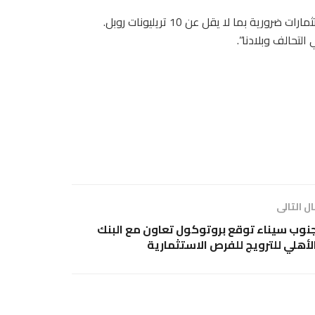
وقال: “يمثل هذا انخفاضا 15 بالمئة وسيتطلب تعويضه تنفيذ استثمارات ضرورية بما لا يقل عن 10 تريليونات روبل.
لتحالف وبلادنا”.
ل التالى
نوب سيناء توقع بروتوكول تعاون مع البنك
لأهلي للترويج للفرص الاستثمارية