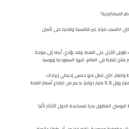
 الاستراتيجية”.
لتي اكتسبت مزايا غير تنافسية وقدرة على تأمين
 طويل الأجل على النفط، وقد يؤدي أيضا إلى موجة
 منتج للنفط في العالم، تليها السعودية وروسيا.
ط والغاز، التي تمثل نحو خمس إجمالي إيرادات
الميزانية، ارتفعت 32.4% على أساس سنوي في مايو إلى 678.9 مليار روبل (9.3 مليار دولار)، بدعم من ارتفاع أسعار النفط
لروسي المنقول بحرا لمساعدة الدول الأكثر تأثرا
سات حكومية مدروسة، لكنه حذر من أن طرقا عالمية