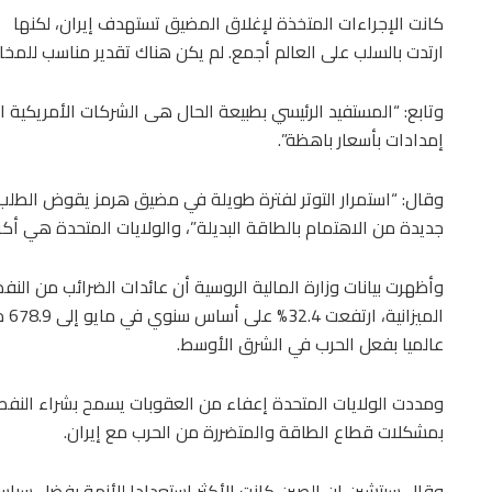
كانت الإجراءات المتخذة لإغلاق المضيق تستهدف إيران، لكنها
ارتدت بالسلب على العالم أجمع. لم يكن هناك تقدير مناسب للمخاطر
وتابع: “المستفيد الرئيسي بطبيعة الحال هى الشركات الأمريكية ا
إمدادات بأسعار باهظة”.
وقال: “استمرار التوتر لفترة طويلة في مضيق هرمز يقوض الطلب
جديدة من الاهتمام بالطاقة البديلة”، والولايات المتحدة هي أكبر
وأظهرت بيانات وزارة المالية الروسية أن عائدات الضرائب من النف
عالميا بفعل الحرب في الشرق الأوسط.
ومددت الولايات المتحدة إعفاء من العقوبات يسمح بشراء النفط ا
بمشكلات قطاع الطاقة والمتضررة من الحرب مع إيران.
وقال سيتشين إن الصين كانت الأكثر استعدادا للأزمة بفضل سيا