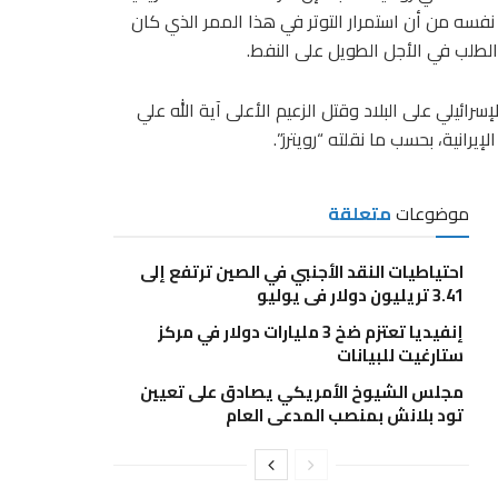
سه من أن استمرار التوتر في هذا الممر الذي كان
ئيلي على البلاد وقتل الزعيم الأعلى آية الله علي
يرانية، بحسب ما نقلته “رويترز”.
موضوعات
متعلقة
احتياطيات النقد الأجنبي في الصين ترتفع إلى
3.41 تريليون دولار في يوليو
إنفيديا تعتزم ضخ 3 مليارات دولار في مركز
ستارغيت للبيانات
مجلس الشيوخ الأمريكي يصادق على تعيين
تود بلانش بمنصب المدعي العام