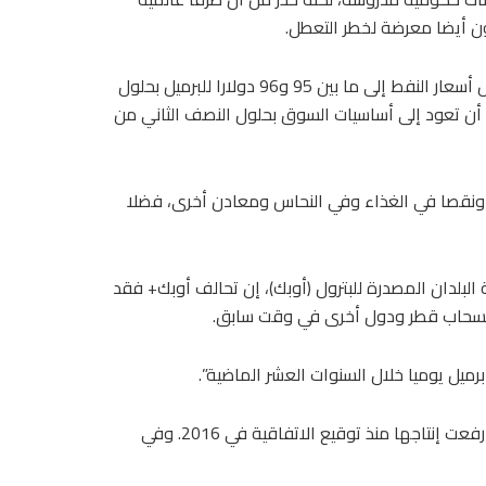
ن أيضا معرضة لخطر التعطل.
وأضاف أنه إذا أعيد فتح المضيق في المستقبل القريب، فقد تصل أسعار النفط إلى ما بين 95 و96 دولارا للبرميل بحلول
ن 80 و85 دولارا خلال عام، قبل أن تعود إلى أساسيات السوق بحلول النصف الثاني من
 ونقصا في الغذاء وفي النحاس ومعادن أخرى، فضلا
بلدان المصدرة للبترول (أوبك)، إن تحالف أوبك+ فقد
 انسحاب قطر ودول أخرى في وقت سابق.
وذكر سيتشين أيضا أن معظم الدول الأعضاء الرئيسية في أوبك+ رفعت إنتاجها منذ توقيع الاتفاقية في 2016. وفي