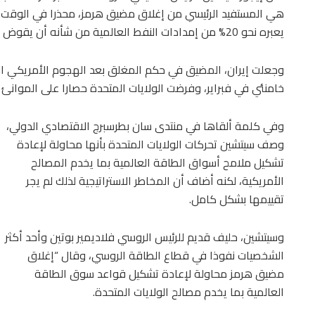
هي المستفيد الرئيسي من إغلاق مضيق هرمز، محذرا في الوقت نف
يعبره نحو 20% من إمدادات النفط العالمية من شأنه أن يقوض الطلب في الأجل الطويل على النفط.
وجعلت إيران، المضيق في حكم المغلق بعد الهجوم الأمريكي الإسرا
خامنئي في فبراير، وفرضت الولايات المتحدة حصارا على الموانئ الإ
وفي كلمة ألقاها في منتدى سان بطرسبرج الاقتصادي الدولي،
وصف سيتشين تحركات الولايات المتحدة بأنها محاولة لإعادة
تشكيل ملامح أسواق الطاقة العالمية بما يخدم المصالح
الأمريكية، لكنه أضاف أن المخاطر الاستراتيجية لذلك لم يجر
تقييمها بشكل كامل.
وسيتشين، حليف قديم للرئيس الروسي فلاديمير بوتين وأحد أكثر
الشخصيات نفوذا في قطاع الطاقة الروسي، وقال “إغلاق
مضيق هرمز محاولة لإعادة تشكيل قواعد سوق الطاقة
العالمية بما يخدم مصالح الولايات المتحدة.