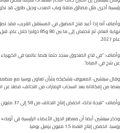
رئيسية أخرى مثل مضائق ملقة وباب المندب وجبل طارق، قد تكو
نهاية العام، ثم تنخفض إلى ما بي
عام 2027.
وأضاف: “في قاع الصندوق سنجد حتما نقصا عالميا في الكهرباء
عن شح في المياه”.
وقال سيتشين، المعروف بتشكيكه بشأن تعاون روسيا مع منظمة ال
بعضا من إمكاناته بعد انسحاب الإمارات من التحالف، فضلا عن
وأضاف: “نتيجة لذلك، انخفض إنتاج التحالف من 58 إلى 37 مليون برميل يوميا خلال السنوات العشر الماضية”.
روسيا، انخفض إنتاج النفط 1.5 مليون برميل يوميا.