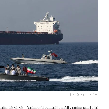
ناقلة نفط تعبر مضيق هرمز
قال إيجور سيتشين الرئيس التنفيذي لـ”روسنفت”، أكبر شركة منتج