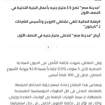
“مدينة مصر” تضخ 3.5 مليار جنيه بأعمال البنية التحتية في
النصف الأول
الرقابة المالية تلغي نشاطي الترويج وتأسيس الشركات
لـ”تايكون”
أرباح “مدينة مصر” تتخطى مليار جنيه في النصف الأول
وفى المقابل، شهدت تكلفة التأمين على الديون السيادية
المصرية لأجل 5 سنوات (CDS) ارتفاعاً بنسبة 2.8% بنهاية الأسبوع
الماضى، لتصل إلى 306 نقاط أساس.
ويعكس هذا الارتفاع إعادة تسعير جزئية للمخاطر المرتبطة
بالاقتصاد المحلى فى ظل التطورات الجيوسياسية المتسارعة
بالمنطقة، لا سيما التوترات الراهنة بين الولايات المتحدة وإيران،
والتى قد تؤثر على تكلفة التمويل الخارجى فى حال استمرارها.