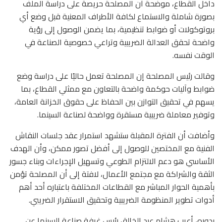
داخل القطاع، موضحة أن المصلحة حريصة على دراسة الملف
بصورة شاملة والاستماع لكافة الأطراف المعنية قبل وضع أي
بروتوكولات أو ضوابط تنظيمية، بما يضمن الوصول إلى رؤية
واضحة تحقق العدالة الضريبية وتراعي خصوصية الصناعة في
الوقت نفسه.
وقالت رئيس المصلحة إن المصلحة تعمل حاليًا على دراسة وضع
ضوابط وآليات حوكمة واضحة بالتعاون مع ممثلي القطاع، بما
يسهم في تحقيق التوازن بين الحفاظ على حقوق الخزانة العامة،
وتوفير معاملة ضريبية مستقرة وواضحة لصناعة السينما.
وأضافت أن الفترة المقبلة ستشهد استمرار عقد جلسات النقاش
الفنية مع المختصين للوصول إلى أفضل تصور ممكن، وأن الهدف
الأساسي هو دعم الالتزام الطوعي وتسهيل الإجراءات وبناء جسور
الثقة والشراكة مع مجتمع الأعمال، لافتة إلى أن المصلحة تؤمن
بأهمية الحوار المباشر مع القطاعات المختلفة باعتباره أحد أهم
أدوات تطوير المنظومة الضريبية وتحقيق الاستقرار الضريبي.
بدوره، أعرب هشام عبد الخالق رئيس غرفة صناعة السينما عن