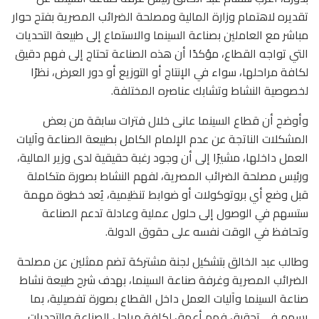
تقديره لاهتمام وزارة المالية ومصلحة الضرائب المصرية بفتح حوار
مباشر مع العاملين بصناعة السينما والاستماع إلى طبيعة التحديات
التي تواجه القطاع، مؤكدًا أن هذه الصناعة تحتاج إلى فهم دقيق
لكافة مراحلها، سواء في الإنتاج أو التوزيع أو دور العرض، نظرًا
لخصوصية النشاط وتشابك عناصره المختلفة.
وأوضح أن قطاع السينما عانى خلال فترات سابقة من بعض
المشكلات الناتجة عن عدم الإلمام الكامل بطبيعة الصناعة وآليات
العمل داخلها، مشيرًا إلى أن وجود رغبة حقيقية لدى وزير المالية،
ورئيس مصلحة الضرائب المصرية، لفهم النشاط بصورة متكاملة
قبل وضع أي بروتوكولات أو ضوابط تنظيمية، يُعد خطوة مهمة
ستسهم في الوصول إلى حلول عملية وعادلة تدعم الصناعة
وتحافظ في الوقت نفسه على حقوق الدولة.
وطالب عبد الخالق بتشكيل لجنة مشتركة تضم ممثلين عن مصلحة
الضرائب المصرية وغرفة صناعة السينما، بهدف شرح طبيعة نشاط
صناعة السينما وآليات العمل داخل القطاع بصورة تفصيلية، بما
يسهم في تحقيق فهم أعمق لكافة مراحل الصناعة والتحديات