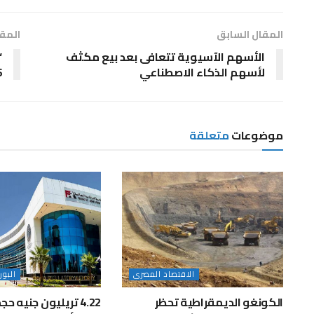
المقال السابق
المقا
الأسهم الآسيوية تتعافى بعد بيع مكثف
“
لأسهم الذكاء الاصطناعي
10.6
موضوعات
متعلقة
الاقتصاد المصرى
البو
الكونغو الديمقراطية تحظر
4.22 تريليون جنيه ح