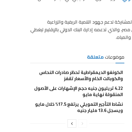
المشتركة لدعم جهود التنمية الريفية والزراعية
صر، والذي تدعمه إدارة البنك الدولي بالإقليم ليغطي
والمياه.
موضوعات
متعلقة
الكونغو الديمقراطية تحظر صادرات النحاس
والكوبالت الخام والأسعار تقفز
4.22 تريليون جنيه حجم الإشهارات على الأصول
المنقولة نهاية مايو
نشاط التأجير التمويلي يرتفع 17.5% خلال مايو
ويسجل 13.6 مليار جنيه