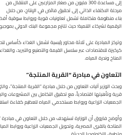
إلى مساعدة 300 مليون من صغار المزارعين على الانتقال من
مرحلة الاكتفاء الذاتي إلى تحقيق فائض في الإنتاج، من خلال
بناء منظومة متكاملة تشمل تعاونيات قوية وروابط سوقية أفض
الرقمية لشركاء التنمية؛ حيث تلتزم مجموعة البنك الدولي بموجب
وتركز المبادرة على ثلاثة محاور رئيسية تشمل: الغذاء كأساس لتح
كركيزة للاقتصادات عبر سلاسل القيمة والتصنيع والتبريد، والغذا
المناخ وندرة المياه.
التعاون في مبادرة “القرية المنتجة”
وبحث الوزير آليات التعاون من خلال مبادرة “القرية المنتجة”، وال
قرية وتأهيلها اقتصادياً، مع تحقيق التكامل بين المشروعات والبر
الجمعيات الزراعية وروابط مستخدمي المياه لتعظيم كفاءة استغلا
وأوضح فاروق أن الوزارة تستهدف من خلال التعاون في مبادرة “ا
المتاحة بالقرى المصرية، وتحويل الجمعيات الزراعية وروابط الميا
وتطبيق التكنولوجيا الحديثة.