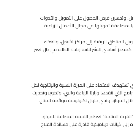
ل، وتحسين فرص الحصول على التمويل والأدوات
ها بمضاعفة تمويلها في مجال الأعمال الزراعية.
ويل المناطق الريفية إلى مراكز تشغيل، والغذاء
ء كمصدر أساسي للبشر لتلبية زيادة الطلب في ظل تغير
تي تستهدف الاعتماد على الميزة النسبية والإنتاجية لكل
امج التي تنفذها وزارتا الزراعة والري، وتطوير وتحديث
ل الموارد وتبني حلول تكنولوجية موائمة للمناخ.
لقرية المنتجة” تعظيم القيمة المضافة للموارد
ه إلى كيانات ديناميكية قادرة على مساندة الفلاح