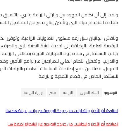
ولفت إلى أن تكامل الجهود بين وزارتي الزراعة والري، بالتنسي
كفاءة استخدام مياه الري وتأمين إنتاج مصر من المحاصيل الاستر
وناقش الجانبان سبل رفع مستوى التعاونيات الزراعية، وتوفير الخد
الرقمية العامة، بالإضافة إلى تحديث البنية التحتية للري والصرف،
بجانب الاستثمار في سد فجوة المهارات الحرجة بقطاعي الزراعة وا
والتدريب، وتفعيل النظام المالي للمزارعين عبر برامج التأمين و
التمويل، فضلاً عن دفع إصلاحات السياسات العامة والتزامات الدو
للاستثمار الخاص في قطاع الأغذية والزراعة.
الوسوم:
البنك الدولى
الزراعة
مصر
وزارة الزراعة
لمتابعة أخر الأخبار والتحليلات من جريدة البورصة عبر واتس اب اضغط هنا
لمتابعة أخر الأخبار والتحليلات من جريدة البورصة عبر التليجرام اضغط هنا