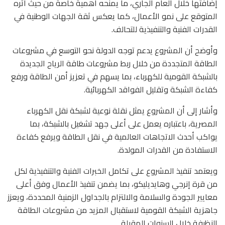
إضافتها خلال العام الجاري، ما يمنحه أهمية خاصة من حيث أثره
المتوقع على نمو الأعمال، كما يعكس ثقة الجهات الوطنية في
القدرات الفنية والتنفيذية للتحالف.
وأوضح أن المشروع يدعم توجه الدولة نحو التوسع في مشروعات
الطاقة المتجددة من خلال ربط مشروعات طاقة الرياح الجديدة
بالشبكة القومية للكهرباء، بما يسهم في تعزيز أمن الطاقة ورفع
كفاءة الشبكة وتقليل الفواقد الكهربائية.
وأشار إلى أن المشروع يمثل نقلة نوعية لشبكة نقل الكهرباء
المصرية، باعتباره يعمل على أعلى جهد تشغيل بالشبكة، بما
يواكب أحدث الاتجاهات العالمية في نقل الطاقة ويرفع كفاءة
الاستفادة من القدرات المولدة.
ويعتمد تنفيذ المشروع على تكامل الخبرات الفنية والتنفيذية لكل
من قرة إنرجي وهايديليكو، بما يضمن تنفيذ الأعمال وفق أعلى
معايير الجودة والسلامة والالتزام بالجداول الزمنية المحددة، ويعزز
جاهزية الشبكة القومية لاستقبال المزيد من مشروعات الطاقة
النظيفة خلال السنوات المقبلة.