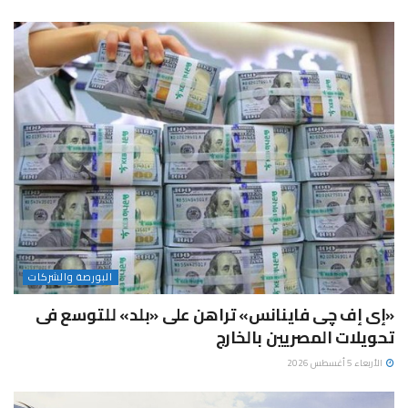
البورصة والشركات
«إى إف چى فاينانس» تراهن على «بلد» للتوسع فى
تحويلات المصريين بالخارج
الأربعاء 5 أغسطس 2026