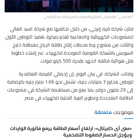
"قرة إنرجي" تتوسع في العراق والسعودية لتعزيز تواجدها الإقليمي
فازت شركة قرة إنرجي، من خلال تحالفها مع شركة السد العالي
للمشروعات الكهربائية والصناعية (هايديليكو)، بتنفيذ اللوطين الأول
والثالث من مشروع ربط محطات إنتاج طاقة الرياح بمنطقة خليج
السويس بالشبكة القومية الموحدة للكهرباء، عبر إنشاء خطوط
نقل هوائية فائقة الجهد بقدرة 500 كيلو فولت.
وقالت الشركة، في بيان اليوم، إن إجمالي القيمة التعاقدية
للوطين يتجاوز 3 مليارات جنيه، تشمل نحو 1.66 مليار جنيه بالإضافة
إلى 29 مليون دولار، بما يعزز من مساهمة الشركة في مشروعات
الطاقة المتجددة وتطوير البنية التحتية للكهرباء في مصر.
موضوعات
متعلقة
«سى آى كابيتال»: ارتفاع أسعار الطاقة يرفع فاتورة الواردات
ويؤجل انحسار الضغوط التضخمية