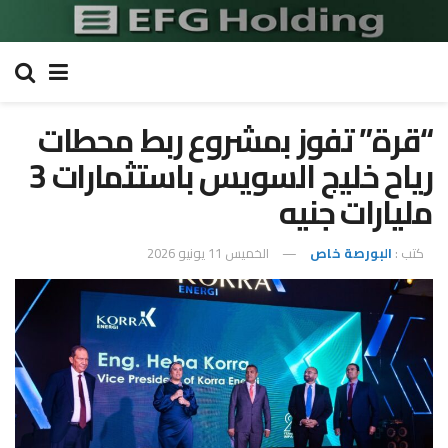
“قرة” تفوز بمشروع ربط محطات
رياح خليج السويس باستثمارات 3
مليارات جنيه
كتب :
البورصة خاص
الخميس 11 يونيو 2026