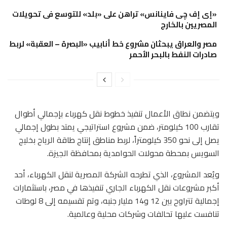
«إى إف چى فاينانس» تراهن على «بلد» للتوسع فى تحويلات
المصريين بالخارج
مصر والعراق يبحثان مشروع خط أنابيب «البصرة – العقبة» لربط
صادرات النفط بالبحر الأحمر
ويتضمن نطاق الأعمال تنفيذ خطوط نقل كهرباء بإجمالي أطوال
تقارب 100 كيلومتر، ضمن مشروع استراتيجي يمتد بطول إجمالي
يصل إلى نحو 350 كيلومتراً، لربط مناطق إنتاج طاقة الرياح بخليج
السويس بمحطة محولات الحوامدية بمحافظة الجيزة.
ويُعد المشروع، الذي تطرحه الشركة المصرية لنقل الكهرباء، أحد
أكبر مشروعات نقل الكهرباء الجاري تنفيذها في مصر، باستثمارات
إجمالية تتراوح بين 12 و14 مليار جنيه، وتم تقسيمه إلى 8 لوطات
تنافست عليها تحالفات وشركات محلية وعالمية.