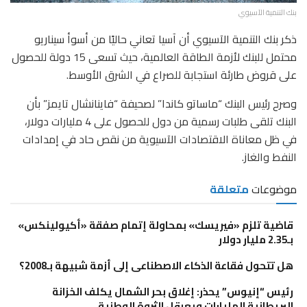
بنك التنمية الآسيوي
ذكر بنك التنمية الآسيوي أن آسيا تعاني حاليًا من أسوأ سيناريو
محتمل للبنك لأزمة الطاقة العالمية، حيث تسعى 15 دولة للحصول
على قروض طارئة استجابة للصراع في الشرق الأوسط.
وصرح رئيس البنك “ماساتو كاندا” لصحيفة “فاينانشال تايمز” بأن
البنك تلقى طلبات رسمية من دول للحصول على 4 مليارات دولار،
في ظل معاناة الاقتصادات الآسيوية من نقص حاد في إمدادات
النفط والغاز.
موضوعات
متعلقة
قاضية تلزم «فيريسك» بمحاولة إتمام صفقة «أكيولينكس»
بـ2.35 مليار دولار
هل تتحول فقاعة الذكاء الاصطناعى إلى أزمة شبيهة بـ2008؟
رئيس “إنيوس” يحذر: إغلاق بحر الشمال يكلف الخزانة
البريطانية المليارات ويعرقل الثروة الوطنية