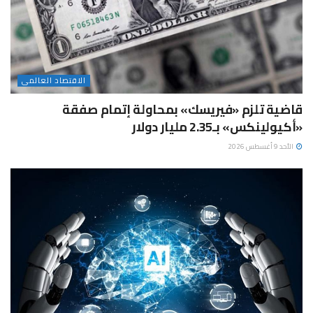
الاقتصاد العالمى
قاضية تلزم «فيريسك» بمحاولة إتمام صفقة
«أكيولينكس» بـ2.35 مليار دولار
الأحد 9 أغسطس 2026