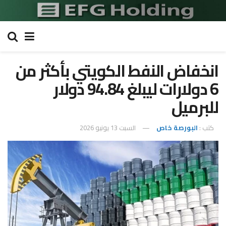
انخفاض النفط الكويتي بأكثر من
6 دولارات ليبلغ 94.84 دولار
للبرميل
كتب :
البورصة خاص
السبت 13 يونيو 2026