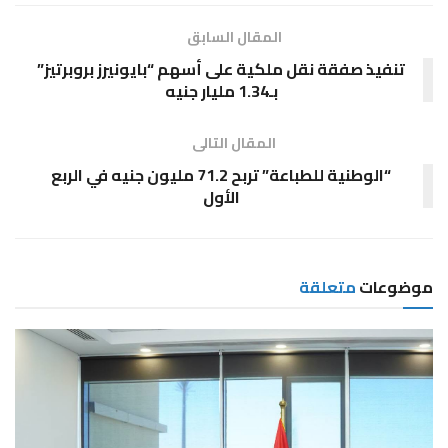
المقال السابق
تنفيذ صفقة نقل ملكية على أسهم “بايونيرز بروبرتيز”
بـ1.34 مليار جنيه
المقال التالى
“الوطنية للطباعة” تربح 71.2 مليون جنيه في الربع
الأول
موضوعات
متعلقة