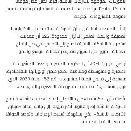
التمويلات الموجهة للشركات الناشئة، فيما تحتل مصر موقعًا
متقدمًا إقليميًا من حيث عدد الصفقات الاستثمارية وقيمة التمويل
الموجه للمشروعات الجديدة.
إلا أن المنظمة أشارت إلى أن الشركات القائمة على التكنولوجيا
العميقة والبحث العلمي لا تزال محدودة، كما أن معدلات
استمرارية الشركات الناشئة تحتاج إلى التحسن، في ظل ارتفاع
معدلات الخروج من السوق مقارنة بمعدلات التوسع والنمو.
أوضح تقرير (OECD)، أن الحكومة المصرية وضعت المشروعات
الصغيرة والمتوسطة ومتناهية الصغر ضمن أولوياتها الاقتصادية،
مستندة إلى قانون تنمية المشروعات رقم 152 لسنة 2020، الذي
تتولى تنفيذه وكالة تنمية المشروعات الصغيرة والمتوسطة.
وأضاف أن الحكومة تعمل حاليًا على إعداد تعديلات تشريعية تمنح
الشركات الناشئة إطارًا قانونيًا أكثر مرونة، إلى جانب إعداد «ميثاق
الشركات الناشئة» الذي يستهدف تبسيط الإجراءات وتوحيد الحوافز
وتحسين البيئة التنظيمية.