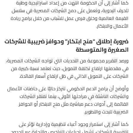
كما أشار إلى أن الحكومة انتهت من إعداد استراتيجية وطنية
للحرف اليدوية، وتعمل على دمج الشركات المصرية في سلاسل
القيمة العالمية وخلق فرص عمل للشباب من خلال برامج ريادة
الأعمال والابتكار.
ضرورة إطلاق “منح ابتكار” وحوافز ضريبية للشركات
الصغيرة والمتوسطة
ورصد التقرير مجموعة من التحديات التي تواجه الشركات المصرية،
في مقدمتها ارتفاع تكلفة التمويل، حيث تعتمد نسبة كبيرة من
الشركات على التمويل الذاتي في ظل ارتفاع أسعار الفائدة.
وأوضح أن برامج الدعم الحكومي تتركز حاليًا على حاضنات الأعمال
والشركات الناشئة في مراحلها الأولى، بينما تفتقر الشركات
القائمة إلى أدوات دعم مباشرة مثل منح الابتكار أو الحوافز
الضريبية للبحث والتطوير.
كما أشار إلى استمرار وجود أعباء تنظيمية وإدارية تؤثر على
تنافسية الشركات، تشمل إجراءات التراخيص والتجارة عبر الحدود