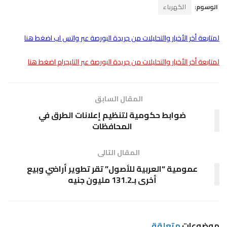
الوسوم:
الكهرباء
لمتابعة أخر الأخبار والتحليلات من جريدة البورصة عبر واتس اب اضغط هنا
لمتابعة أخر الأخبار والتحليلات من جريدة البورصة عبر التليجرام اضغط هنا
المقال السابق
ضوابط حكومية لتنظيم إعلانات الطرق في
المحافظات
المقال التالى
عمومية “العربية للأصول” تقر تطوير أراضي وبيع
أخرى بـ131.2 مليون جنيه
موضوعات
متعلقة