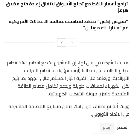
تراجع أسعار النفط مع تطلع الأسواق لاتفاق إعادة فتح مضيق
هرمز
“سبيس إكس” تخطط لمنافسة عمالقة الاتصالات الأمريكية
عبر “ستارلينك موبايل”
وقالت الشركة في بيان لها، إن المشروع يخضع لتنظيم هيئة تنظيم
قطاع الطاقة في بريطانيا (أوفجيم) ولجنة تنظيم المرافق
الأيرلندية، ويعتمد على تقنية التيار المستمر عالي الجهد بما يتيح
نقل الكهرباء لمسافات طويلة ويدعم تكامل مصادر الطاقة
المتجددة وتعزيز مرونة الشبكات الكهربائية.
وبينت أنه تم تصنيف جرين لينك ضمن مشاريع المصلحة المشتركة
في الاتحاد الأوروبي.
المصدر:
أرقام