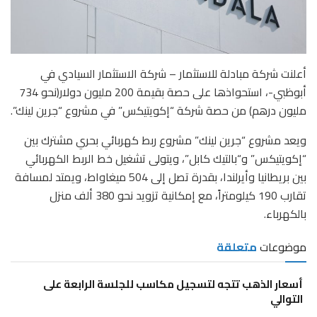
أعلنت شركة مبادلة للاستثمار – شركة الاستثمار السيادي في
أبوظبي-، استحواذها على حصة بقيمة 200 مليون دولار(نحو 734
مليون درهم) من حصة شركة “إكويتيكس” في مشروع “جرين لينك”.
ويعد مشروع “جرين لينك” مشروع ربط كهربائي بحري مشترك بين
“إكويتيكس” و“بالتيك كابل”، ويتولى تشغيل خط الربط الكهربائي
بين بريطانيا وأيرلندا، بقدرة تصل إلى 504 ميغاواط، ويمتد لمسافة
تقارب 190 كيلومتراً، مع إمكانية تزويد نحو 380 ألف منزل
بالكهرباء.
موضوعات
متعلقة
أسعار الذهب تتجه لتسجيل مكاسب للجلسة الرابعة على
التوالي