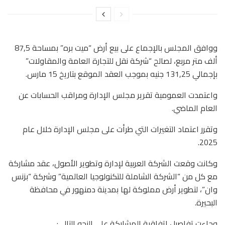
ووافق المجلس بالإجماع على بيع أرض “ميت بره” بمساحة 87,5
ألف متر مربع، لصالح “شركة نقل للتجارة العامة والمقاولات”
بإجمالي 131,25 جنيه بموجب العقد الموقع بتاريخ 15 مارس.
واعتمدت العمومية تقرير مجلس الإدارة ومراقب الحسابات عن
العام الماضي.
وتقرر ​اعتماد التغيرات التي طرأت على مجلس الإدارة خلال عام
2025.
وكانت وقعت الشركة العربية لإدارة وتطوير الأصول، عقد مشاركة
مع كل من “الشركة الشاملة للتكنولوجيا العالمية” وشركة “بزنس
وان”، لتطوير أرض مملوكة لها بمدينة دمنهور في محافظة
البحيرة.
وجاءت تفاصيل اتفاقية المشاركة على النحو التالي: