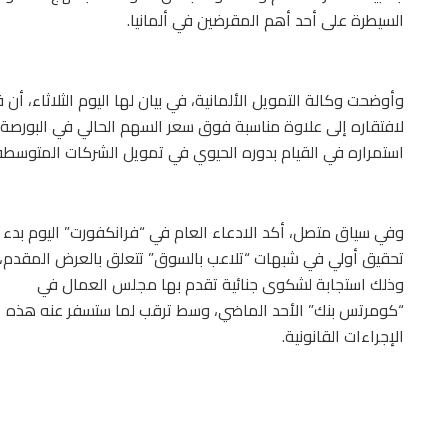
السيطرة على أحد أهم المقرضين في ألمانيا.
وأوضحت وكالة التمويل الألمانية، في بيان لها اليوم الثلاثاء، أن 
لافتقاره إلى علاوة مناسبة فوق سعر السهم الحالي في البورص
استمراره في القيام بدوره الحيوي في تمويل الشركات المتوسطة، 
وفي سياق متصل، أكد الادعاء العام في “فرانكفورت” اليوم بدء
تحقيق أولي في شبهات “تلاعب بالسوق” تتعلق بالعرض المقدم،
وذلك استجابة لشكوى جنائية تقدم بها مجلس العمال في
“كومرتس بنك” الأحد الماضي، وسط ترقب لما ستسفر عنه هذه
الإجراءات القانونية.