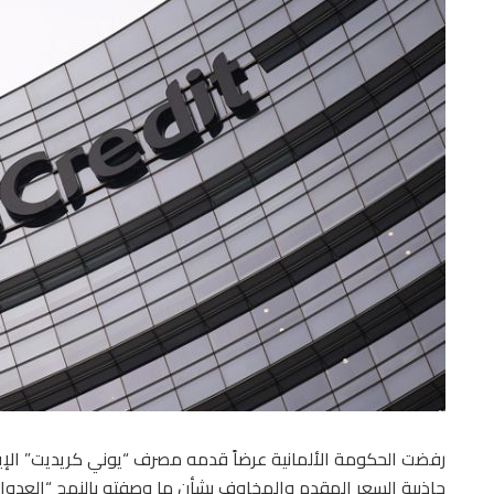
رفضت الحكومة الألمانية عرضاً قدمه مصرف “يوني كريديت” الإي
جاذبية السعر المقدم والمخاوف بشأن ما وصفته بالنهج “العدو