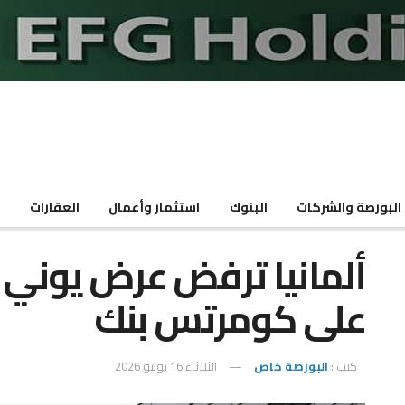
البورصة والشركات
البنوك
استثمار وأعمال
العقارات
م
ألمانيا ترفض عرض يوني 
على كومرتس بنك
كتب :
البورصة خاص
الثلاثاء 16 يونيو 2026