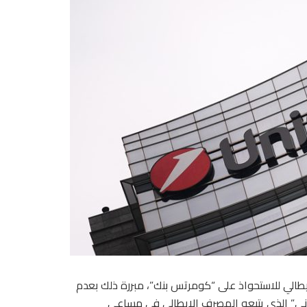
طالي للاستحواذ على “كومرتس بنك”، مبررة ذلك بعدم
اني” الذي يتبعه المصرف الإيطالي في مساعي