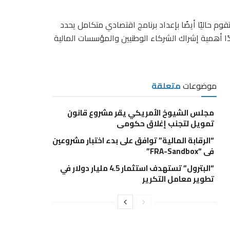
قوم حاليًا أيضًا بإعداد برنامج اقتصادي متكامل يحدد
دًا أهمية إشراك الشركاء الوطنيين والمؤسسات المالية
موضوعات
متعلقة
مجلس الشيوخ الأمريكي يقر مشروع قانون
تمويل لتجنب إغلاق حكومي
“الرقابة المالية” توافق على بدء اختبار مشروعين
في “FRA-Sandbox”
“البترول” تستهدف استثمار 4.5 مليار دولار في
تطوير معامل التكرير