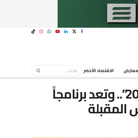
Login
عارض
الاقتصاد الأخضر
مصر تبدأ صياغة “رؤية 2040”.. وتعد برنامجاً
 المقبلة