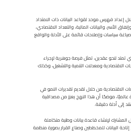
ال إعداد فهرس موحد لقواعد البيانات ذات الامتداد
 الأسر، والبيانات المالية، والتعداد الاقتصادي،
صياغة سياسات وإصلاحات قائمة على الأدلة والواقع
تي تمتد لنحو عقدين، تمثل فرصة جوهرية لإجراء
ات الاقتصادية ومعدلات التنمية والتشغيل، وكذلك
قعات الاقتصادية من خلال تقديم تقديرات النمو في
 المتزايدة عالميًا، موضحًا أن هذا النهج يعزز من مصداقية
د إلى أدلة دقيقة.
 المشترك لإنشاء قاعدة بيانات وطنية متكاملة
تنمية العالمية (WDI)، بما يسهم في إتاحة البيانات للمخططين وصناع القرار بصورة منظمة