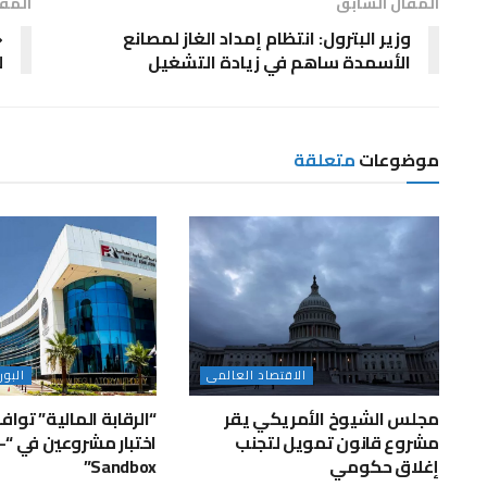
المقال السابق
المقا
وزير البترول: انتظام إمداد الغاز لمصانع
الأسمدة ساهم في زيادة التشغيل
ل
موضوعات
متعلقة
الاقتصاد العالمى
البو
مجلس الشيوخ الأمريكي يقر
“الرقابة المالية” توا
مشروع قانون تمويل لتجنب
اختب
إغلاق حكومي
Sandbox”