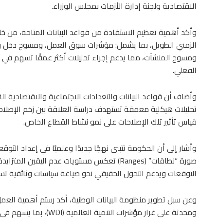
الاقتصادية ولجنة إدارة الأزمات بمجلس الوزراء.
وأكد أهمية تعظيم الاستفادة من قواعد البيانات المتاحة، من خل
الزمني الطويل، بما يشمل: مؤشرات سوق العمل، ومسوح دخل وإنفاق
ومسوح المنشآت، مما يدعم إجراء تحليلات أكثر عمقًا تسهم في 
الفعلي.
وأضاف أن قواعد البيانات والتعدادات الاجتماعية والاقتصادية ال
تحليلات هيكلية معمقة تستهدف دراسة العلاقة بين زخم الإصلاح
قياس تأثير تلك الإصلاحات على نمو نشاط القطاع الخاص.
وأشار إلى أن الحكومة تتبنى نهجًا جديدًا وعلميًا في إعداد التو
صورة “نطاقات” (Ranges) تعكس مستويات عدم اليقين
التوقعات ويدعم التحول الحقيقي نحو صياغة سياسات وثائقية تستن
وعن سبل تطوير منظومة البيانات الوطنية، أكد رستم أهمية العمل
ومحدثة على غرار مؤشرات ال