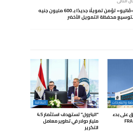
ل التالى
«ڤاليو» تؤمن تمويلًا جديدًا بـ 600 مليون جنيه
توسيع محفظة التمويل الأخضر
رصة والشركات
الطاقة
فق على بدء
“البترول” تستهدف استثمار 4.5
ار مشروعين في “FRA-
مليار دولار في تطوير معامل
التكرير