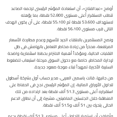
أوضح «عبدالفتاح»، أن استعادة المؤشر الرئيسى لزخمه الصاعد
تتطلب الاستقرار أعلى مستوى 52،800 نقطة، بما يؤهله
لاستهداف 53،600 نقطة ثم 55،100 نقطة، على أن يكون الهدف
التالى قرب مستوى 56،100 نقطة.
ونصح المستثمرين بالانتقاء الجيد للأسهم وعدم مطاردة الأسعار
المرتفعة، محذراً من زيادة مخاطر التعامل بالهامش فى ظل
التقلبات الحالية، ومؤكداً أهمية الالتزام بخطط استثمارية واضحة
لإدارة المخاطر، خاصة مع دخول السوق مرحلة استيعاب للضغوط
السلبية الأخيرة تمهيداً لبناء موجة صعود جديدة.
من جانبها، قالت ياسمين العربى، مدير حساب أول بشركة أسطول
لتداول الأوراق المالية، إن المؤشر الرئيسى نجح فى الحفاظ على
استقراره أعلى مستوى 51.3 ألف نقطة بعد ارتداده من تلك
المنطقة خلال الجلستين الماضيتين، مشيرة إلى أن نطاق الدعم
الحالى يتحرك بين 51 ألف و51.5 ألف نقطة.
وأضافت أن استمرار التداول أعلى مستوى 51.3 ألف نقطة يدعم