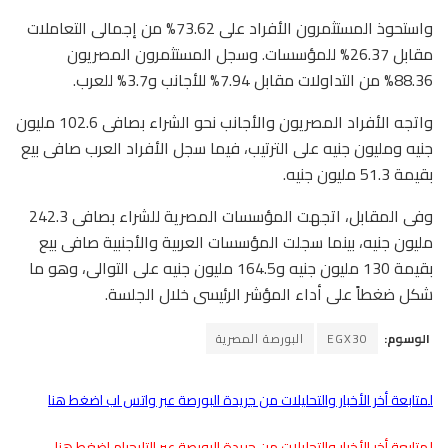
واستحوذ المستثمرون الأفراد على 73.62% من إجمالى التعاملات
مقابل 26.37% للمؤسسات. وسجل المستثمرون المصريون
88.36% من التداولات مقابل 7.94% للأجانب و3.7% للعرب.
واتجه الأفراد المصريون والأجانب نحو الشراء بصافى 102.6 مليون
جنيه ومليون جنيه على الترتيب، فيما سجل الأفراد العرب صافى بيع
بقيمة 51.3 مليون جنيه.
وفى المقابل، اتجهت المؤسسات المصرية للشراء بصافى 242.3
مليون جنيه، بينما سجلت المؤسسات العربية والأجنبية صافى بيع
بقيمة 130 مليون جنيه و164.5 مليون جنيه على التوالى، وهو ما
شكل ضغطاً على أداء المؤشر الرئيسى خلال الجلسة.
الوسوم:
EGX30
البورصة المصرية
لمتابعة أخر الأخبار والتحليلات من جريدة البورصة عبر واتس اب اضغط هنا
لمتابعة أخر الأخبار والتحليلات من جريدة البورصة عبر التليجرام اضغط هنا