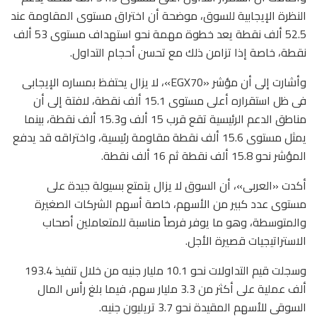
النظرة الإيجابية للسوق، موضحة أن اختراق مستوى المقاومة عند
52.5 ألف نقطة يعد خطوة مهمة نحو استهداف مستوى 53 ألف
نقطة، خاصة إذا تزامن ذلك مع تحسن أحجام التداول.
وأشارت إلى أن مؤشر «EGX70»، لا يزال يحتفظ بمساره الإيجابى
فى ظل استقراره أعلى مستوى 15.1 ألف نقطة، لافتة إلى أن
مناطق الدعم الرئيسية تقع قرب 15 ألف و15.3 ألف نقطة، بينما
يمثل مستوى 15.6 ألف نقطة مقاومة رئيسية، واختراقه قد يدفع
المؤشر نحو 15.8 ألف نقطة ثم 16 ألف نقطة.
أكدت «العربى»، أن السوق لا يزال يتمتع بسيولة جيدة على
مستوى عدد كبير من الأسهم، خاصة أسهم الشركات الصغيرة
والمتوسطة، وهو ما يوفر فرصاً مناسبة للمتعاملين أصحاب
الاستراتيجيات قصيرة الأجل.
وسجلت قيم التداولات نحو 10.1 مليار جنيه من خلال تنفيذ 193.4
ألف عملية على أكثر من 3.3 مليار سهم، فيما بلغ رأس المال
السوقى للأسهم المقيدة نحو 3.7 تريليون جنيه.