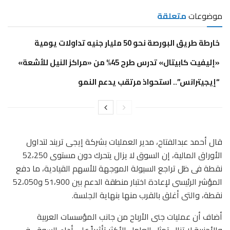
موضوعات
متعلقة
خارطة طريق البورصة نحو 50 مليار جنيه تداولات يومية
«إليفيت كابيتال» تدرس طرح 45% من «مراكز النيل للأشعة»
“إيجيترانس”.. استحواذ مرتقب يدعم النمو
قال أحمد عبدالفتاح، مدير العمليات بشركة إيجى تريند لتداول
الأوراق المالية، إن السوق لا يزال يتحرك دون مستوى 52،250
نقطة فى ظل تراجع السيولة الموجهة للأسهم القيادية، ما دفع
المؤشر الرئيسى لإعادة اختبار منطقة الدعم بين 51،900 و52،050
نقطة، والتى أغلق بالقرب منها بنهاية الجلسة.
أضاف أن عمليات جنى الأرباح من جانب المؤسسات العربية