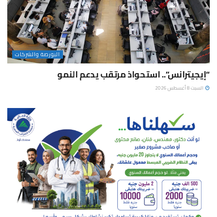
البورصة والشركات
“إيجيترانس”.. استحواذ مرتقب يدعم النمو
السبت 8 أغسطس 2026