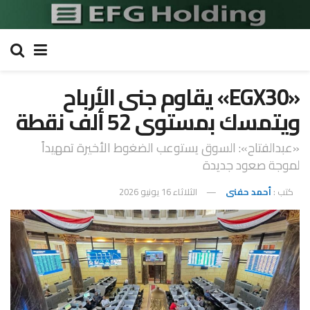
«EGX30» يقاوم جنى الأرباح
ويتمسك بمستوى 52 ألف نقطة
«عبدالفتاح»: السوق يستوعب الضغوط الأخيرة تمهيداً
لموجة صعود جديدة
كتب :
أحمد حفنى
الثلاثاء 16 يونيو 2026