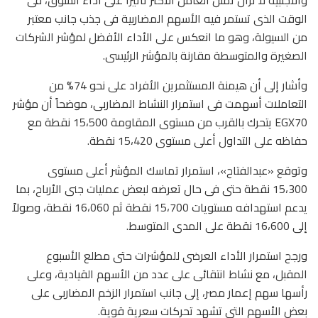
والأجنبية لا تزال تمثل العامل الأكثر تأثيراً على أداء السوق، فى
الوقت الذى تستمر فيه الأسهم المضاربية فى جذب جانب معتبر
من السيولة، وهو ما انعكس على الأداء الأفضل لمؤشر الشركات
الصغيرة والمتوسطة مقارنة بالمؤشر الرئيسى.
وأشار إلى أن هيمنة المستثمرين الأفراد على نحو 74% من
التعاملات أسهمت فى استمرار النشاط المضاربى، موضحاً أن مؤشر
EGX70 يتحرك بالقرب من مستوى المقاومة 15،500 نقطة مع
حفاظه على التداول أعلى مستوى 15،420 نقطة.
وتوقع «عبدالفتاح»، استمرار تماسك المؤشر أعلى مستوى
15،300 نقطة حتى فى حال تعرضه لبعض عمليات جنى الأرباح، بما
يدعم استهدافه مستويات 15،700 نقطة ثم 16،060 نقطة، وصولاً
إلى 16،600 نقطة على المدى المتوسط.
ورجح استمرار الأداء العرضى للمؤشرات حتى مطلع الأسبوع
المقبل، مع نشاط انتقائى على عدد من الأسهم القيادية، وعلى
رأسها سهم إعمار مصر، إلى جانب استمرار الزخم المضاربى على
بعض الأسهم التى تشهد تحركات سعرية قوية.