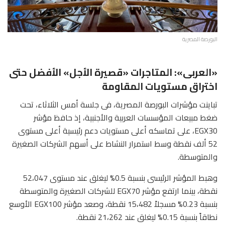
البورصة المصرية
«العربى»: المتاجرات «قصيرة الأجل» الأفضل حتى
اختراق مستويات المقاومة
تباينت مؤشرات البورصة المصرية، فى جلسة أمس الثلاثاء، تحت
ضغط مبيعات المؤسسات العربية والأجنبية، إذ حافظ مؤشر
EGX30، على تماسكه أعلى مستويات دعم رئيسية أعلى مستوى
52 ألف نقطة وسط استمرار النشاط على أسهم الشركات الصغيرة
والمتوسطة.
وهبط المؤشر الرئيسى بنسبة 0.5% ليغلق عند مستوى 52،047
نقطة، بينما ارتفع مؤشر EGX70 للشركات الصغيرة والمتوسطة
بنسبة 0.23% مسجلاً 15،482 نقطة، وصعد مؤشر EGX100 الأوسع
نطاقاً بنسبة 0.15% ليغلق عند 21،262 نقطة.