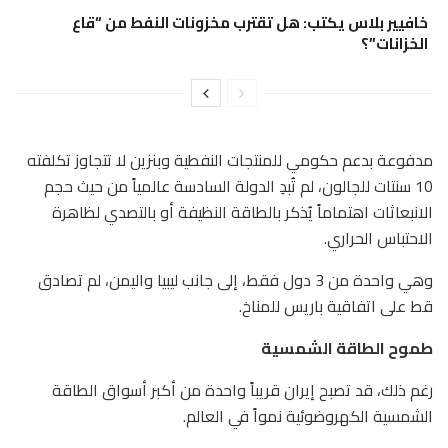
خافيير بلاس يكتب: هل تقترب مخزونات النفط من “قاع
الخزانات”؟
مدفوعة بدعم حكومي للمنتجات النفطية وبنزين لا تتجاوز تكلفته
10 سنتات للجالون، لم تُبدِ الدولة السادسة عالمياً من حيث حجم
الانبعاثات اهتماماً يُذكر بالطاقة النظيفة أو بالتصدي لظاهرة
الاحتباس الحراري.
وهي واحدة من 3 دول فقط، إلى جانب ليبيا واليمن، لم تصادق
قط على اتفاقية باريس للمناخ.
طموح الطاقة الشمسية
رغم ذلك، قد تصبح إيران قريباً واحدة من أكبر أسواق الطاقة
الشمسية الكهروضوئية نمواً في العالم.