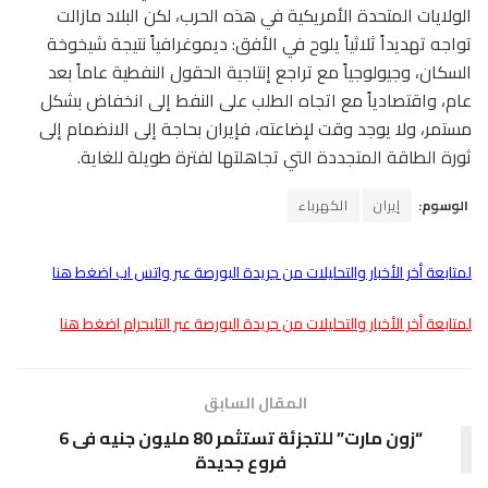
الولايات المتحدة الأمريكية في هذه الحرب، لكن البلاد مازالت
تواجه تهديداً ثلاثياً يلوح في الأفق: ديموغرافياً نتيجة شيخوخة
السكان، وجيولوجياً مع تراجع إنتاجية الحقول النفطية عاماً بعد
عام، واقتصادياً مع اتجاه الطلب على النفط إلى انخفاض بشكل
مستمر، ولا يوجد وقت لإضاعته، فإيران بحاجة إلى الانضمام إلى
ثورة الطاقة المتجددة التي تجاهلتها لفترة طويلة للغاية.
الوسوم:
إيران
الكهرباء
لمتابعة أخر الأخبار والتحليلات من جريدة البورصة عبر واتس اب اضغط هنا
لمتابعة أخر الأخبار والتحليلات من جريدة البورصة عبر التليجرام اضغط هنا
المقال السابق
“زون مارت” للتجزئة تستثمر 80 مليون جنيه فى 6
فروع جديدة