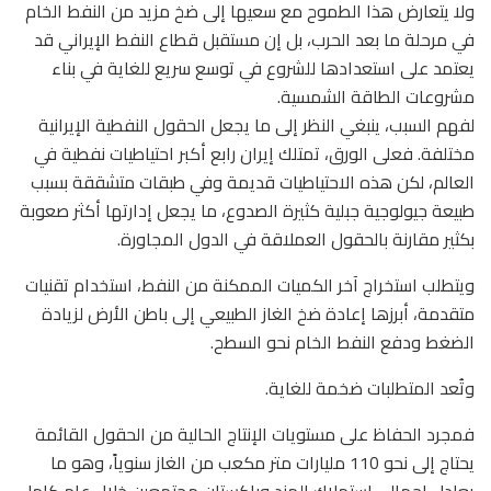
ولا يتعارض هذا الطموح مع سعيها إلى ضخ مزيد من النفط الخام
في مرحلة ما بعد الحرب، بل إن مستقبل قطاع النفط الإيراني قد
يعتمد على استعدادها للشروع في توسع سريع للغاية في بناء
مشروعات الطاقة الشمسية.
لفهم السبب، ينبغي النظر إلى ما يجعل الحقول النفطية الإيرانية
مختلفة. فعلى الورق، تمتلك إيران رابع أكبر احتياطيات نفطية في
العالم، لكن هذه الاحتياطيات قديمة وفي طبقات متشققة بسبب
طبيعة جيولوجية جبلية كثيرة الصدوع، ما يجعل إدارتها أكثر صعوبة
بكثير مقارنة بالحقول العملاقة في الدول المجاورة.
ويتطلب استخراج آخر الكميات الممكنة من النفط، استخدام تقنيات
متقدمة، أبرزها إعادة ضخ الغاز الطبيعي إلى باطن الأرض لزيادة
الضغط ودفع النفط الخام نحو السطح.
وتُعد المتطلبات ضخمة للغاية.
فمجرد الحفاظ على مستويات الإنتاج الحالية من الحقول القائمة
يحتاج إلى نحو 110 مليارات متر مكعب من الغاز سنوياً، وهو ما