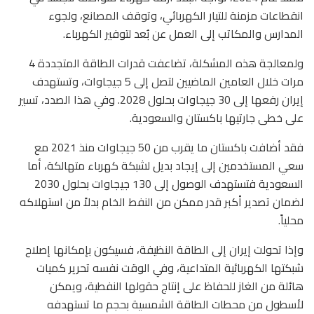
انقطاعات مزمنة للتيار الكهربائي، وتوقف المصانع، ولجوء
المدارس والمكاتب إلى العمل عن بُعد لتوفير الكهرباء.
ولمعالجة هذه المشكلة، تضاعفت قدرات الطاقة المتجددة 4
مرات خلال العامين الماضيين لتصل إلى 5 جيجاوات، وتستهدف
إيران رفعها إلى 30 جيجاوات بحلول 2028. وفي هذا الصدد، تسير
على خطى جارتيها باكستان والسعودية.
فقد أضافت باكستان ما يقرب من 50 جيجاوات منذ 2021 مع
سعي المستخدمين إلى إيجاد بديل لشبكة كهرباء متهالكة، أما
السعودية فتستهدف الوصول إلى 130 جيجاوات بحلول 2030
لضمان تصدير أكبر قدر ممكن من النفط الخام بدلاً من استهلاكه
محلياً.
وإذا تحولت إيران إلى الطاقة النظيفة، فسيكون بإمكانها إصلاح
شبكتها الكهربائية المتداعية، وفي الوقت نفسه تحرير كميات
هائلة من الغاز للحفاظ على إنتاج حقولها النفطية، ويمكن
لأسطول من محطات الطاقة الشمسية بحجم ما تستهدفه