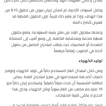
يعادل إجمالي استهلاك الهند وباكستان مجتمعين خلال عام كامل.
وخلال السنوات الأخيرة، لم تتمكن إيران سوى من تحقيق 10% من
هذا الهدف، وإذا لم يتغير ذلك قريباً، فإن الحقول النفطية قد
تتعرض لأضرار دائمة.
وعندها ستتحول البلاد من منتج يشبه السعودية، يتمتع بحقول
نفطية ضخمة ومنخفضة التكلفة، إلى وضع أقرب إلى المملكة
المتحدة أو المكسيك، حيث يتطلب استخراج البراميل من حقول
آخذة في النضوب، إنفاقاً مرتفعاً.
توليد الكهرباء
ومن خلال استبدال الغاز المستخدم حالياً في توليد الكهرباء وتوفير
كميات أكبر منه لاستخدامها في تعزيز استخراج النفط، يمكن
للطاقة الشمسية أن تحدث فرقاً حقيقياً. وتستخدم إيران حالياً نحو
79 مليار متر مكعب من الغاز سنوياً لإنتاج الكهرباء، وحتى هذا
الحجم لا يكفي لتلبية الاحتياجات.
فمنذ عام 2024، تواجه البلاد أزمة كهرباء متواصلة تتجسد في