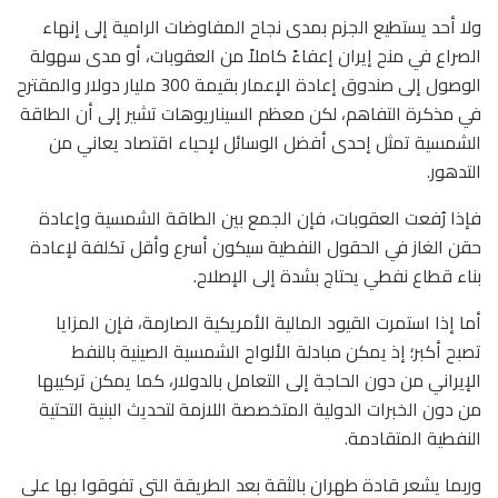
ولا أحد يستطيع الجزم بمدى نجاح المفاوضات الرامية إلى إنهاء
الصراع في منح إيران إعفاءً كاملاً من العقوبات، أو مدى سهولة
الوصول إلى صندوق إعادة الإعمار بقيمة 300 مليار دولار والمقترح
في مذكرة التفاهم، لكن معظم السيناريوهات تشير إلى أن الطاقة
الشمسية تمثل إحدى أفضل الوسائل لإحياء اقتصاد يعاني من
التدهور.
فإذا رُفعت العقوبات، فإن الجمع بين الطاقة الشمسية وإعادة
حقن الغاز في الحقول النفطية سيكون أسرع وأقل تكلفة لإعادة
بناء قطاع نفطي يحتاج بشدة إلى الإصلاح.
أما إذا استمرت القيود المالية الأمريكية الصارمة، فإن المزايا
تصبح أكبر؛ إذ يمكن مبادلة الألواح الشمسية الصينية بالنفط
الإيراني من دون الحاجة إلى التعامل بالدولار، كما يمكن تركيبها
من دون الخبرات الدولية المتخصصة اللازمة لتحديث البنية التحتية
النفطية المتقادمة.
وربما يشعر قادة طهران بالثقة بعد الطريقة التي تفوقوا بها على