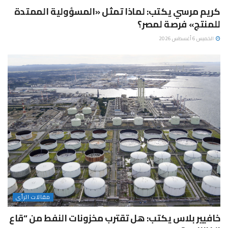
كريم مرسي يكتب: لماذا تمثل «المسؤولية الممتدة
للمنتج» فرصة لمصر؟
الخميس 6 أغسطس 2026
مقالات الرأى
خافيير بلاس يكتب: هل تقترب مخزونات النفط من “قاع