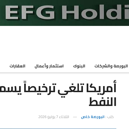
البورصة والشركات
البنوك
استثمار وأعمال
العقارات
م
أمريكا تلغي ترخيصاً يسمح
النفط
كتب :
البورصة خاص
الثلاثاء 7 يوليو 2026