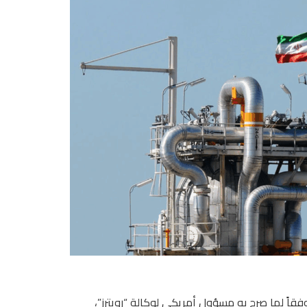
 وفقاً لما صرح به مسؤول أمريكي لوكالة “رويترز”،