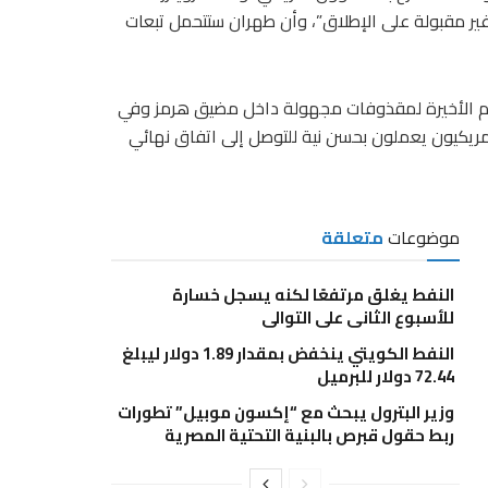
ير مقبولة على الإطلاق”، وأن طهران ستتحمل تبعات
أيام الأخيرة لمقذوفات مجهولة داخل مضيق هرمز وفي
أمريكيون يعملون بحسن نية للتوصل إلى اتفاق نهائي
موضوعات
متعلقة
النفط يغلق مرتفعًا لكنه يسجل خسارة
للأسبوع الثانى على التوالى
النفط الكويتي ينخفض بمقدار 1.89 دولار ليبلغ
72.44 دولار للبرميل
وزير البترول يبحث مع “إكسون موبيل” تطورات
ربط حقول قبرص بالبنية التحتية المصرية