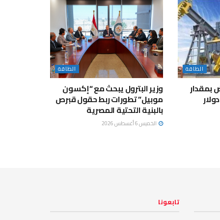
الطاقة
الطاقة
 بمقدار
وزير البترول يبحث مع “إكسون
1. دولار ليبلغ 72.44 دولار
موبيل” تطورات ربط حقول قبرص
بالبنية التحتية المصرية
الخميس 6 أغسطس 2026
تابعونا