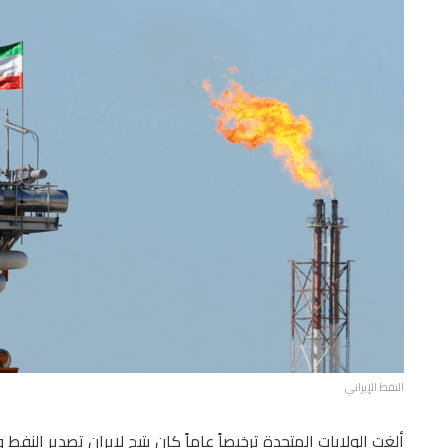
النفط الإيراني
ألغت الولايات المتحدة ترخيصاً عاماً كان يتيح لإيران تصدير النفط