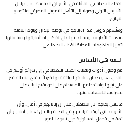
الذكاء الاصطناعي الناشئة في الأسواق الصاعدة، من مراحل
التأسيس الأولى وصولًا إلى التأهل للتمويل المصرفي والتوسع
التجاري.
وستُسهم دروس هذا البرنامج في توجيه البلدان وبنوك التنمية
متعددة الأطراف، ومساعدتها على تشكيل استثماراتها وسياساتها
لتعزيز المنظومات المحلية للذكاء الاصطناعي.
الثقة هي الأساس
مع وصول أدوات وتقنيات الذكاء الاصطناعي إلى شرائح أوسع من
الناس، يغدو ضمان سلامتها والثقة بها شرطاً لا غنى عنه للتحفيز
على تبنيها واستخدامها المستدام على نحو يفتح الباب على
مصراعيه للاستفادة منها.
فالناس بحاجة إلى الاطمئنان على أن بياناتهم في أمان، وأن
الأدوات التي تُوجّه قراراتهم في الصحة والمال تعمل بأمان، وأن
ثمة من يتحمل المسئولية حين تسوء الأمور.