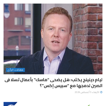
مقالات الرأى
ليام دينينج يكتب: هل يضحى “ماسك” بأعمال تسلا فى
الصين لدمجها مع “سبيس إكس”؟
الأربعاء 5 أغسطس 2026