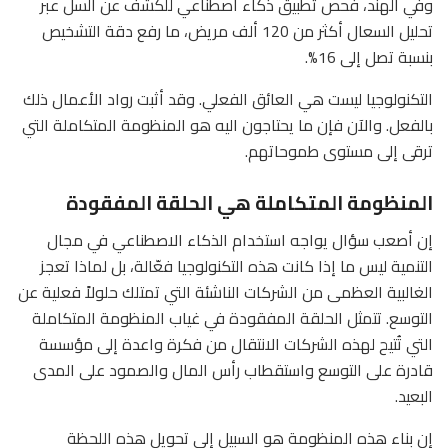
وفي الهند، فحص تطبيق ذكاء اصطناعي للكشف عن السل عبر
تحليل السعال أكثر من 120 ألف مريض، ما رفع دقة التشخيص
بنسبة تصل إلى 16%.
التكنولوجيا ليست هي العائق الفعلي. وقد أثبت رواد الأعمال ذلك
بالفعل. والآن فإن ما يحتاجون اليه هو المنظومة المتكاملة التي
ترقى إلى مستوى طموحاتهم.
المنظومة المتكاملة هي الحلقة المفقودة
إن أصعب سؤال يواجه استخدام الذكاء الاصطناعي في مجال
التنمية ليس ما إذا كانت هذه التكنولوجيا فعّالة، بل لماذا تعجز
الغالبية العظمى من الشركات الناشئة التي تمتلك حلولاً فعلية عن
التوسع. تتمثل الحلقة المفقودة في غياب المنظومة المتكاملة
التي تُتيح لهذه الشركات الانتقال من فكرة واعدة إلى مؤسسة
قادرة على التوسع واستقطاب رأس المال والصمود على المدى
البعيد.
إن بناء هذه المنظومة هو السبيل إلى تحويل هذه اللحظة