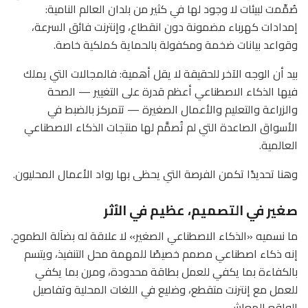
صُمِّمت لبيئات لا وجود لها في كثير من بلدان العالم النامية:
إمدادات كهرباء مضمونة دون انقطاع، وإنترنت فائق السرعة،
وقواعد بيانات ضخمة ومكفولة بالحماية كملكية خاصة.
بيد أن الوجه الآخر للحقيقة لا يقل أهمية: فالمجالات التي يملك
فيها الذكاء الاصطناعي أعظم قدرة على التغيير — الصحة
والزراعة والتعليم والأعمال الصغيرة — تتمركز بالضبط في
الأسواق الصاعدة التي لم تُصمَّم لها منتجات الذكاء الاصطناعي
العالمية.
وهنا تحديدًا تكمن الفرصة التي يحظى بها رواد الأعمال المحليون.
صغير في التصميم، عظيم في الأثر
ما نسميه «الذكاء الاصطناعي الصغير» لا علاقة له بضآلة الطموح.
إنه ذكاء اصطناعي مصمم خصيصًا للمهمة محل التنفيذ، ويتسم
بالكفاءة بما يكفي للعمل بطاقة محدودة، ومرن بما يكفي
للعمل مع إنترنت متقطع، وضليع في اللغات المحلية وتفاصيل
الواقع المعاش.