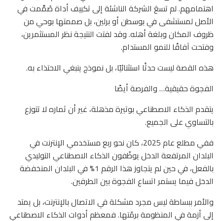
اهتمامهم. لم تسعَ الشركة الناشئة إلى تكييف أداة صُمِّمت في
الأصل لمستشفى في بوسطن أو برلين، بل صممتها بوحي من
ظروف المكان وبلغة أهله. وقد لفتت النتيجة نظر المستثمرين،
وفتحت آفاقًا للنمو المستدام.
هذه القصة ليست حدثًا استثنائيًا، بل نموذج ينبغي الاحتذاء به.
الفجوة حقيقية… والفرصة أيضًا
يتقدم الذكاء الاصطناعي بوتيرة مذهلة، غير أن ثماره لا تتوزع
بالتساوي على الجميع.
ففي مطلع عام 2025، كان نحو ربع مستخدمي الإنترنت في
البلدان المرتفعة الدخل يوظّفون الذكاء الاصطناعي التوليدي
بالفعل، في حين لم يتجاوز هذا الرقم 1% في البلدان المنخفضة
الدخل فيما يستمر اتساع الفجوة بين الطرفين.
والأمر ببساطة ليس مجرد مشكلة في الاتصال بالإنترنت، بل يمتد
إلى أزمة في المنظومة برمّتها. فمعظم أدوات الذكاء الاصطناعي