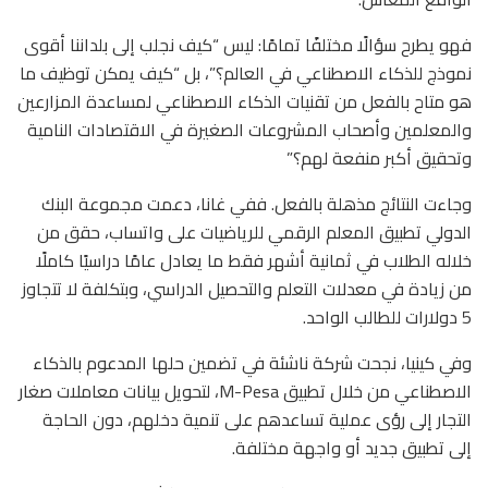
فهو يطرح سؤالًا مختلفًا تمامًا: ليس “كيف نجلب إلى بلداننا أقوى
نموذج للذكاء الاصطناعي في العالم؟”، بل “كيف يمكن توظيف ما
هو متاح بالفعل من تقنيات الذكاء الاصطناعي لمساعدة المزارعين
والمعلمين وأصحاب المشروعات الصغيرة في الاقتصادات النامية
وتحقيق أكبر منفعة لهم؟”
وجاءت النتائج مذهلة بالفعل. ففي غانا، دعمت مجموعة البنك
الدولي تطبيق المعلم الرقمي للرياضيات على واتساب، حقق من
خلاله الطلاب في ثمانية أشهر فقط ما يعادل عامًا دراسيًا كاملًا
من زيادة في معدلات التعلم والتحصيل الدراسي، وبتكلفة لا تتجاوز
5 دولارات للطالب الواحد.
وفي كينيا، نجحت شركة ناشئة في تضمين حلها المدعوم بالذكاء
الاصطناعي من خلال تطبيق M-Pesa، لتحويل بيانات معاملات صغار
التجار إلى رؤى عملية تساعدهم على تنمية دخلهم، دون الحاجة
إلى تطبيق جديد أو واجهة مختلفة.