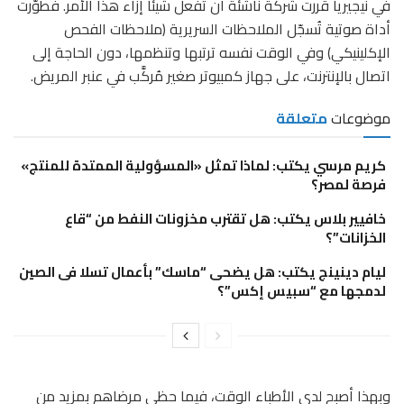
في نيجيريا قررت شركة ناشئة أن تفعل شيئا إزاء هذا الأمر. فطوّرت
أداة صوتية تُسجّل الملاحظات السريرية (ملاحظات الفحص
الإكلينيكي) وفي الوقت نفسه ترتبها وتنظمها، دون الحاجة إلى
اتصال بالإنترنت، على جهاز كمبيوتر صغير مُركَّب في عنبر المريض.
موضوعات
متعلقة
كريم مرسي يكتب: لماذا تمثل «المسؤولية الممتدة للمنتج»
فرصة لمصر؟
خافيير بلاس يكتب: هل تقترب مخزونات النفط من “قاع
الخزانات”؟
ليام دينينج يكتب: هل يضحى “ماسك” بأعمال تسلا فى الصين
لدمجها مع “سبيس إكس”؟
وبهذا أصبح لدى الأطباء الوقت، فيما حظي مرضاهم بمزيد من