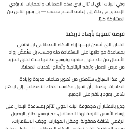
وفي البيئات التي لا تزال تبني هذه الضمانات والحمايات، لا يؤدي
الإخفاق في ذلك إلى إعاقة التقدم فحسب — بل يحرم الناس من
المشاركة كليًا.
فرصة تنموية بأبعاد تاريخية
البلدان التي تُحسن نهجها إزاء الذكاء الاصطناعي لن تكتفي
بمساعدة مواطنيها على الاستفادة منه وحسب، بل ستُمكّن رواد
الأعمال من بناء حلول مبتكرة وتوسيع نطاقها بحيث تخلق المزيد
من فرص العمل وترفع الإنتاجية وتُعالج التحديات المحلية.
في هذا السياق، ستتمكن من تطوير صناعات جديدة وزيادة
الصادرات، وضمان أن تتحول مكاسب الذكاء الاصطناعي إلى ازدهار
شامل يعود بالنفع على الجميع.
جدير بالاعتبار أن مجموعة البنك الدولي تلتزم بمساعدة البلدان على
إرساء الأسس اللازمة لهذا المستقبل، عبر توسيع نطاق الوصول
الرقمي بتكلفة معقولة، وصقل المهارات، وجذب الاستثمارات،
ودعم المبتكرين الذين يُحوّلون الذكاء الاصطناعي إلى حلول عملية