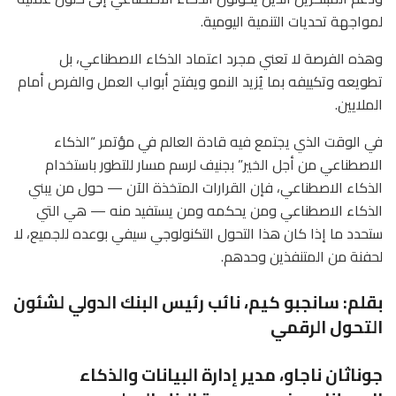
لمواجهة تحديات التنمية اليومية.
وهذه الفرصة لا تعني مجرد اعتماد الذكاء الاصطناعي، بل
تطويعه وتكييفه بما يُزيد النمو ويفتح أبواب العمل والفرص أمام
الملايين.
في الوقت الذي يجتمع فيه قادة العالم في مؤتمر “الذكاء
الاصطناعي من أجل الخير” بجنيف لرسم مسار للتطور باستخدام
الذكاء الاصطناعي، فإن القرارات المتخذة الآن — حول من يبني
الذكاء الاصطناعي ومن يحكمه ومن يستفيد منه — هي التي
ستحدد ما إذا كان هذا التحول التكنولوجي سيفي بوعده للجميع، لا
لحفنة من المتنفذين وحدهم.
بقلم: سانجبو كيم، نائب رئيس البنك الدولي لشئون
التحول الرقمي
جوناثان ناجاو، مدير إدارة البيانات والذكاء