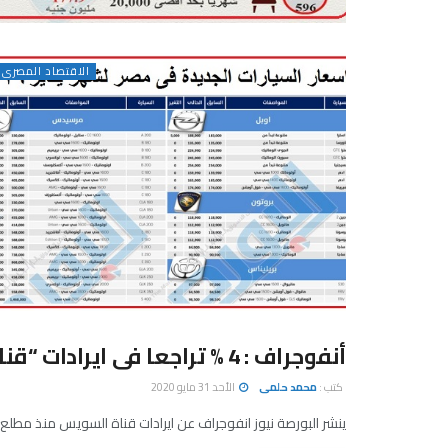
الاقتصاد المصرى
أنفوجراف : 4 % تراجعا فى ايرادات “قناة السويس” خلال 11 شهرا
الاقتصاد المصرى
كتب :
محمد حلمى
الأحد 31 مايو 2020
ينشر البورصة نيوز انفوجراف عن ايرادات قناة السويس منذ مطلع ا