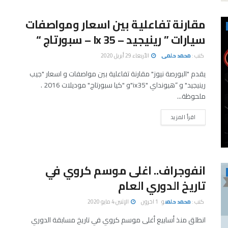
مقارنة تفاعلية بين اسعار ومواصفات
سيارات ” رينيجيد – Ix 35 – سبورتاج “
كتب :
محمد حلمى
الأربعاء 29 أبريل 2020
يقدم "البورصة نيوز" مقارنة تفاعلية بين مواصفات و اسعار "جيب
رينيجيد" و “هيونداي "ix35"و "كيا سبورتاج" موديلات 2016 .
ملحوظة...
اقرأ المزيد
انفوجراف.. اغلى موسم كروي في
تاريخ الدوري العام
كتب :
محمد حلمى
و
1 اخرون
الإثنين 4 مايو 2020
انطلق منذ أسابيع أغلى موسم كروي في تاريخ مسابقة الدوري