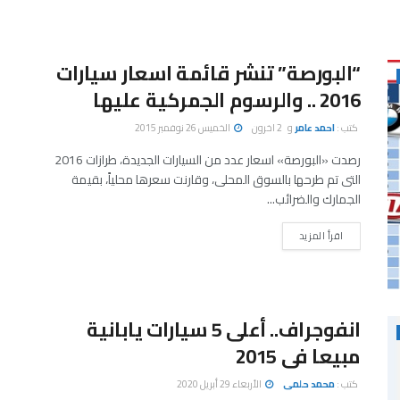
“البورصة” تنشر قائمة اسعار سيارات
2016 .. والرسوم الجمركية عليها
كتب :
احمد عامر
و
2 اخرون
الخميس 26 نوفمبر 2015
رصدت «البورصة» اسعار عدد من السيارات الجديدة، طرازات 2016
التى تم طرحها بالسوق المحلى، وقارنت سعرها محلياً، بقيمة
الجمارك والضرائب...
اقرأ المزيد
انفوجراف.. أعلى 5 سيارات يابانية
مبيعا فى 2015
كتب :
محمد حلمى
الأربعاء 29 أبريل 2020