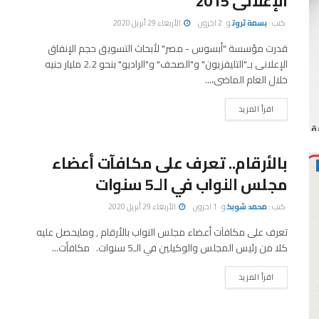
الإعلانى 2015
كتب :
بسمة ثروت
و
2 اخرون
الأربعاء 29 أبريل 2020
قدرت مؤسسة "أبسوس - مصر" لأبحاث التسويق حجم الإنفاق
الإعلانى بـ"التليفزيون" و"الصحف" و"الراديو" بنحو 2.2 مليار جنيه
خلال العام الماضى،...
اقرأ المزيد
بالأرقام.. تعرف على مكافآت أعضاء
مجلس النواب في الـ5 سنوات
كتب :
محمد شوبك
و
1 اخرون
الأربعاء 29 أبريل 2020
تعرف على مكافآت أعضاء مجلس النواب بالأرقام , ومايحصل عليه
كلا من رئيس المجلس والوكيلين في الـ5 سنوات. مكافأت...
اقرأ المزيد