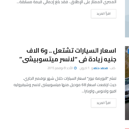
المصري الممتاز على الإطلاق ، فقد بلغ إجمالي قيمة مسابقة...
اقرأ المزيد
اسعار السيارات تشتعل .. و6 الاف
جنيه زيادة فى “لانسر ميتسوبيشى”
كتب :
محمد حلمى
و
1 اخرون
الأحد 8 نوفمبر 2015
تنشر "البورصة نيوز" اسعار السيارات خلال شهر نوفمبر الجاري،
حيث ارتفعت اسعار 68 موديل منها ميتسوبيشى لانسر وشيفروليه
افيو ولانوس واوبترا...
اقرأ المزيد