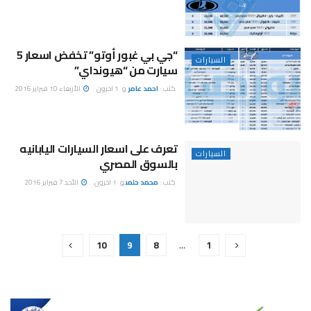
“جي بي غبور أوتو” تخفض اسعار 5
السيارات
سيارت من “هيونداي”
كتب :
احمد عامر
و
1 اخرون
الأربعاء 10 فبراير 2016
تعرف على اسعار السيارات اليابانيه
السيارات
بالسوق المصري
كتب :
محمد حلمى
و
1 اخرون
الأحد 7 فبراير 2016
10
9
8
…
1