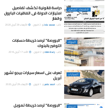
دراسة قانونية تكشف تفاصيل
الاقتصاد المصرى
امتيازات الدولة فى اتفاقيات البترول
والغاز
كتب :
محمد عادل
و
2 اخرون
الأربعاء 29 أبريل 2020
“البورصة” ترصد خريطة حسابات
البنوك
التوفير بالبنوك
كتب :
رغدة هلال
و
2 اخرون
الأحد 17 أبريل 2016
تعرف على اسعار سيارات بيجو لشهر
السيارات
أبريل
كتب :
احمد عامر
و
1 اخرون
الأربعاء 29 أبريل 2020
“البورصة” ترصد خريطة تمويل
البنوك