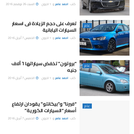
كتب :
احمد عامر
و
1 اخرون
السبت 26 نوفمبر 2016
تعرف على حجم الزيادة فى اسعار
عام
السيارات اليابانية
كتب :
احمد عامر
و
1 اخرون
الخميس 7 أبريل 2016
“بروتون” تخفض سياراتها ٦ آلاف
عام
جنيه
كتب :
احمد عامر
و
1 اخرون
الخميس 7 أبريل 2016
“فيرنا” و”بيكانتو” يقودان ارتفاع
عام
أسعار “السيارات الكورية”
كتب :
احمد عامر
و
1 اخرون
الخميس 7 أبريل 2016