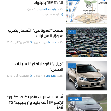
الـ”SME’s” بالبنوك
كتب :
وليد عبد العظيم
و
1 اخرون
الأربعاء 29 أبريل 2020
ملف.. “تسونامى” الأسعار يضـرب
عام
سـوق السيـارات
كتب :
احمد عامر
و
1 اخرون
الخميس 7 أبريل 2016
“جيلى” تقود ارتفاع “السيارات
عام
الصينى”
كتب :
احمد عامر
و
1 اخرون
الخميس 7 أبريل 2016
أسعار السيارات الأمريكية.. “كروز”
السيارات
ترتفع ١٣ ألف جنيه و”رينيجيد” ٢٥
ألفاً