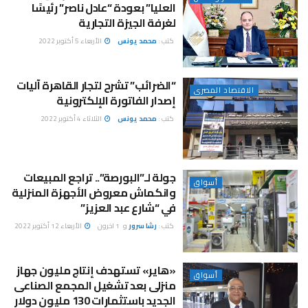
العليا” بعودة “عادل ناصر” رئيسًا
لغرفة الجيزة التجارية
كتب :
محمد يونس
الأربعاء 5 أكتوبر 2022
“الضرائب” تشرح لتجار القاهرة آليات
الاقتصاد المصرى
إصدار الفاتورة الإلكترونية
كتب :
محمد يونس
الثلاثاء 4 أكتوبر 2022
جولة لـ”البورصة”.. تراجع المبيعات
أسواق
وانكماش معروض الأجهزة المنزلية
في “شارع عبد العزيز”
كتب :
رشا سرور
و
1 اخرون
الأربعاء 12 أكتوبر 2022
«هاير» تستهدف إنتاج مليون جهاز
أسواق
منزلى بعد تشغيل المجمع الصناعى
الجديد باستثمارات 130 مليون دولار