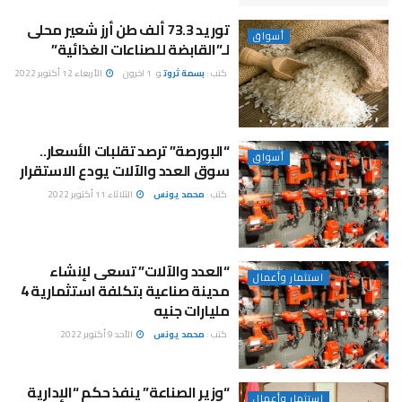
توريد 73.3 ألف طن أرز شعير محلى
أسواق
لـ”القابضة للصناعات الغذائية”
كتب :
بسمة ثروت
و
1 اخرون
الأربعاء 12 أكتوبر 2022
“البورصة” ترصد تقلبات الأسعار..
أسواق
سوق العدد والآلات يودع الاستقرار
كتب :
محمد يونس
الثلاثاء 11 أكتوبر 2022
“العدد والآلات” تسعى لإنشاء
استثمار وأعمال
مدينة صناعية بتكلفة استثمارية 4
مليارات جنيه
كتب :
محمد يونس
الأحد 9 أكتوبر 2022
“وزير الصناعة” ينفذ حكم “الإدارية
استثمار وأعمال