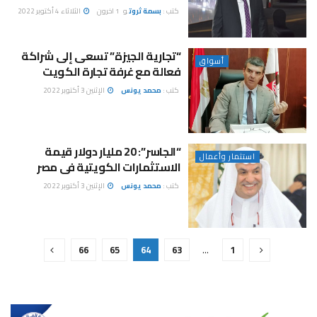
كتب :
بسمة ثروت
و
1 اخرون
الثلاثاء 4 أكتوبر 2022
“تجارية الجيزة” تسعى إلى شراكة
أسواق
فعالة مع غرفة تجارة الكويت
كتب :
محمد يونس
الإثنين 3 أكتوبر 2022
“الجاسر”: 20 مليار دولار قيمة
استثمار وأعمال
الاستثمارات الكويتية فى مصر
كتب :
محمد يونس
الإثنين 3 أكتوبر 2022
66
65
64
63
…
1