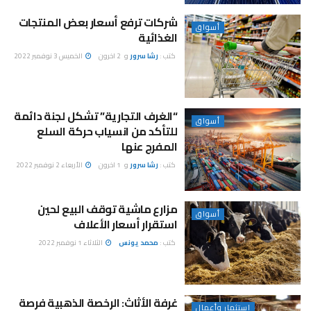
شركات ترفع أسعار بعض المنتجات
أسواق
الغذائية
كتب :
رشا سرور
و
2 اخرون
الخميس 3 نوفمبر 2022
“الغرف التجارية” تشكل لجنة دائمة
أسواق
للتأكد من انسياب حركة السلع
المفرج عنها
كتب :
رشا سرور
و
1 اخرون
الأربعاء 2 نوفمبر 2022
مزارع ماشية توقف البيع لحين
أسواق
استقرار أسعار الأعلاف
كتب :
محمد يونس
الثلاثاء 1 نوفمبر 2022
غرفة الأثاث: الرخصة الذهبية فرصة
استثمار وأعمال