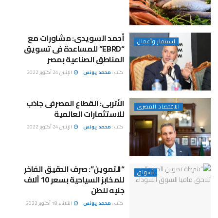
أحمد السويدى: مشاورات مع
استثمار وأعمال
“EBRD” للمساعدة فى تسويق
المناطق الصناعية بمصر
كتب :
محمد يونس
الإثنين 24 أكتوبر 2022
الأتربى: القطاع المصرفى جاذب
الاقتصاد المصرى
للاستثمارات العالمية
كتب :
محمد يونس
الإثنين 24 أكتوبر 2022
“التموين”: صرف الدقيق الفاخر
أسواق
للمخابز السياحية بسعر 10 آلاف
جنيه للطن
كتب :
محمد يونس
الثلاثاء 18 أكتوبر 2022