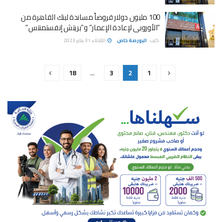
100 مليون دولار قروضاً مساندة لبنك القاهرة من
“الأوروبى لإعادة الإعمار” و”بريتش إنفستمنتس”
كتب :
البورصة خاص
الثلاثاء 31 يناير 2023
18
…
3
2
1