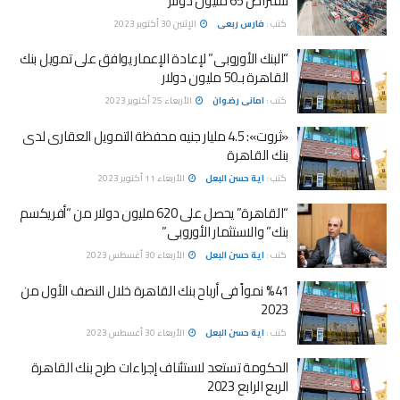
لاقتراض 65 مليون دولار
كتب :
فارس ربعى
الإثنين 30 أكتوبر 2023
“البنك الأوروبى” لإعادة الإعمار يوافق على تمويل بنك
القاهرة بـ50 مليون دولار
كتب :
امانى رضوان
الأربعاء 25 أكتوبر 2023
«ثروت»: 4.5 مليار جنيه محفظة التمويل العقارى لدى
بنك القاهرة
كتب :
اية حسن البعل
الأربعاء 11 أكتوبر 2023
“القاهرة” يحصل على 620 مليون دولار من “أفريكسم
بنك” والاستثمار الأوروبى”
كتب :
اية حسن البعل
الأربعاء 30 أغسطس 2023
%41 نمواً فى أرباح بنك القاهرة خلال النصف الأول من
2023
كتب :
اية حسن البعل
الأربعاء 30 أغسطس 2023
الحكومة تستعد لاستئناف إجراءات طرح بنك القاهرة
الربع الرابع 2023