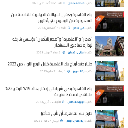
كتب :
فاطمة صلاح
السبت 19 أغسطس 2023
بنك القاهرة يعفى الحوالات الدولارية القادمة من
السعودية من الرسوم حتى أكتوبر
كتب :
مى خاطر
الأحد 13 أغسطس 2023
“مصر” و”القاهرة” و”مصر للتأمين” تؤسس شركة
لإدارة صناديق الاستثمار
كتب :
امانى رضوان
الأربعاء 7 يونيو 2023
مليار جنيه أرباح بنك القاهرة خلال الربع الأول من 2023
كتب :
رشا سرور
الأربعاء 31 مايو 2023
بنك القاهرة يطرح شهادتى إدخار بعائد 19% ثابت و22%
متناقص لمدة 3 سنوات
كتب :
البورصة خاص
الأربعاء 5 أبريل 2023
طرح بنك القاهرة.. أن تأتى متأخرًا
كتب :
اية حسن البعل
الإثنين 27 فبراير 2023