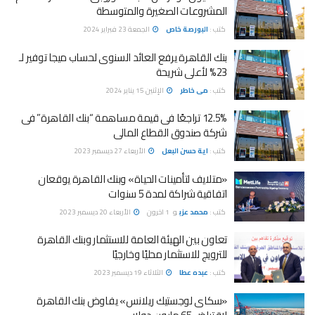
المشروعات الصغيرة والمتوسطة
كتب :
البورصة خاص
الجمعة 23 فبراير 2024
بنك القاهرة يرفع العائد السنوى لحساب ميجا توفير لـ
23% لأعلى شريحة
كتب :
مى خاطر
الإثنين 15 يناير 2024
12.5% تراجعًا فى قيمة مساهمة “بنك القاهرة” فى
شركة صندوق القطاع المالى
كتب :
اية حسن البعل
الأربعاء 27 ديسمبر 2023
«متلايف لتأمينات الحياة» وبنك القاهرة يوقعان
اتفاقية شراكة لمدة 5 سنوات
كتب :
محمد عزب
و
1 اخرون
الأربعاء 20 ديسمبر 2023
تعاون بين الهيئة العامة للاستثمار وبنك القاهرة
للترويج للاستثمار محليًا وخارجيًا
كتب :
عبده عطا
الثلاثاء 19 ديسمبر 2023
«سكاى لوجستيك ريلانس» يفاوض بنك القاهرة