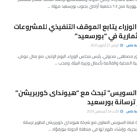
 أراضي بجنوب بورسعيد مهلة ...
لوزراء يتابع الموقف التنفيذي للمشروعات
مارية في “بورسعيد”
صة خاص
الإثنين 27 أكتوبر 2025
ر مصطفى مدبولي، رئيس مجلس الوزراء، اليوم الإثنين، مع منال عوض،
ية المحلية والقائمة بأعمال وزيرة البيئة، ومحب ...
 السويس” تبحث مع “هيونداى كوربريشن”
ترسانة بورسعيد
صة خاص
الأحد 24 أغسطس 2025
 قناة السويس التعاون مع شركة هيونداي كوربريشن لتطوير ترسانة
بحرية، وإنشاء ظهير لها في منطقة الجونة ببورفؤاد ...