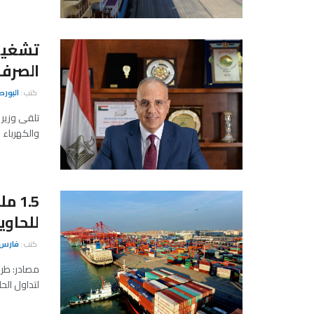
تشغيل
الصرف في 46 
كتب :
البور
تلقى وزير 
والكهرباء 
1.5
للحاوي
كتب :
فارس 
لتداول الحا