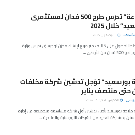
“الصناعة” تدرس طرح 500 فدان لمستثمرى
د” خلال 2025
 أسامة
السبت 4 يناير 2025
رضوان: نخطط للحصول على 5 آلاف متر مربع لإنشاء مخزن لوجيستي تدرس وزارة
 من الأراضى ...
ة بورسعيد” تؤجل تدشين شركة مخلفات
 حتى منتصف يناير
ربعى
الخميس 26 ديسمبر 2024
 ملاحة بورسعيد تأجيل تدشين أول شركة مساهمة متخصصة فى إدارة
فن بمشاركة العديد من الشركات اللوجستية والملاحية ...