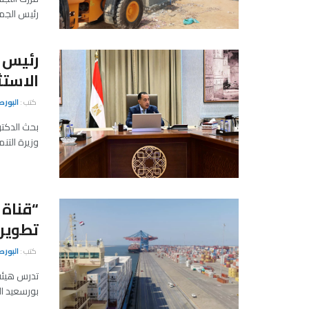
رئيس الجمهورية منح 13 جمعية
رئيس ا
الاستث
كتب :
البور
بحث الدكتو
وزيرة التنم
“قناة
تطوير 
كتب :
البور
تدرس هيئة
بورسعيد ال