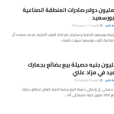
794. مليون دولار صادرات المنطقة الصناعية
بورسعيد
صة خاص
الأربعاء 11 ديسمبر 2024
رفة بورسعيد التجارية و سكرتير عام اتحاد الغرف التجارية، محمد سعده، أن
صناعية جَنُوب بورسعيد شهدت قفزة ...
28 مليون جنيه حصيلة بيع بضائع بجمارك
د في مزاد علني
صة خاص
السبت 30 نوفمبر 2024
مركي، إن إجمالي حصيلة البيع بجلسة المزاد العلني لبضائع جمارك
ى أنه ...