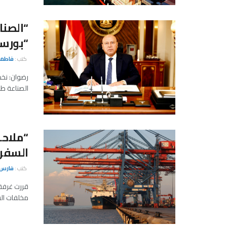
“بورسعي
كتب :
فاطمة
الصناعة طرح نحو 500 فدان
“ملاح
السفن
كتب :
فارس 
قررت غرفة
مخلفات الس