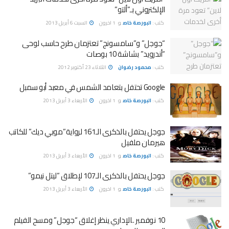
الإلكتروني بـ”ألتو”
كتب :
البورصة خاص
و
1 اخرون
السبت 6 أبريل 2013
“جوجل” و”سامسونج” تعتزمان طرح حاسب لوحى
“أندرويد” بشاشة 10 بوصات
كتب :
محمود رضوان
الثلاثاء 23 أكتوبر 2012
Google تحتفل بتعامد الشمس في معبد أبو سمبل
كتب :
البورصة خاص
و
1 اخرون
الأربعاء 3 أبريل 2013
جوجل يحتفل بالذكرى الـ161 لرواية”موبي ديك” للكاتب
هيرمان ملفيل
كتب :
البورصة خاص
و
1 اخرون
الأربعاء 3 أبريل 2013
جوجل يحتفل بالذكرى الـ107 لإطلاق “ليتل نيمو”
كتب :
البورصة خاص
و
1 اخرون
الأربعاء 3 أبريل 2013
10 نوفمبر ..الإداري ينظر إغلاق “جوجل” ومسح الفيلم