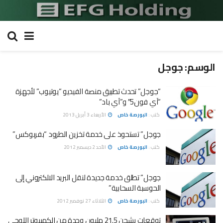
الوسم:
جوجل
“جوجل” تحدث تطبيق منصة الفيديو “يوتيوب” لأجهزة
“آي فون5″ و”آي باد”
كتب :
البورصة خاص
الأربعاء 3 أبريل 2013
جوجل” تستحوذ على خدمة تخزين الطرود “بفربوكس”
كتب :
البورصة خاص
الأحد 2 ديسمبر 2012
جوجل” تطلق خدمة جديدة لنقل البريد الالكتروني إلى
الحوسبة السحابية”
كتب :
البورصة خاص
الثلاثاء 27 نوفمبر 2012
توقعات بشحن 21.5 مليون وحدة من الكمبيوتر اللوحي