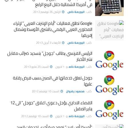
في أمريكا الشمالية خلال الربع الرابع
كتب :
البورصة خاص
الإثنين 26 نوفمبر 2012
Google تطلق فعاليات “أيام الإنترنت العربي” لإثراء
المحتوى العربي الرقمي بالشرق الأوسط وشمال
إفريقيا
كتب :
البورصة خاص
الأربعاء 3 أبريل 2013
الرئيس الفرنسي يطالب “جوجل” بتسديد ضرائب مقابل
نشر الأخبار
كتب :
البورصة خاص
و
1 اخرون
السبت 25 مايو 2013
جوجل تعلق خدماتها في الصين بسبب فرض رقابة
عليها
كتب :
محمود رضوان
السبت 10 نوفمبر 2012
القضاء الاداري يؤجل دعوي اغلاق “جوجل” الى 12
يناير المقبل
كتب :
البورصة خاص
و
1 اخرون
السبت 10 نوفمبر 2012
“أمريكا أون لاين” تعود مرة أخرى لخدمات البريد