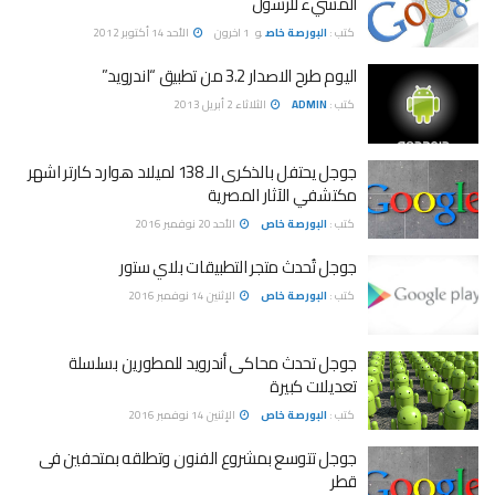
المسيء للرسول
كتب :
البورصة خاص
و
1 اخرون
الأحد 14 أكتوبر 2012
اليوم طرح الاصدار 3.2 من تطبيق “اندرويد”
كتب :
ADMIN
الثلاثاء 2 أبريل 2013
جوجل يحتفل بالذكرى الـ 138 لميلاد هوارد كارتر اشهر
مكتشفي الآثار المصرية
كتب :
البورصة خاص
الأحد 20 نوفمبر 2016
جوجل تُحدث متجر التطبيقات بلاي ستور
كتب :
البورصة خاص
الإثنين 14 نوفمبر 2016
جوجل تحدث محاكى أندرويد للمطورين بسلسلة
تعديلات كبيرة
كتب :
البورصة خاص
الإثنين 14 نوفمبر 2016
جوجل تتوسع بمشروع الفنون وتطلقه بمتحفين فى
قطر