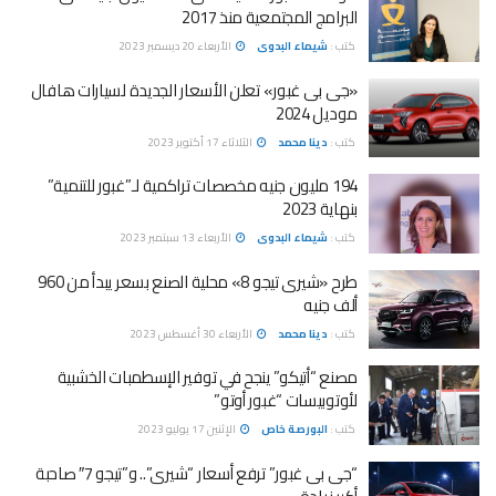
البرامج المجتمعية منذ 2017
كتب :
شيماء البدوى
الأربعاء 20 ديسمبر 2023
«جى بى غبور» تعلن الأسعار الجديدة لسيارات هافال
موديل 2024
كتب :
دينا محمد
الثلاثاء 17 أكتوبر 2023
194 مليون جنيه مخصصات تراكمية لـ”غبور للتنمية”
بنهاية 2023
كتب :
شيماء البدوى
الأربعاء 13 سبتمبر 2023
طرح «شيرى تيجو 8» محلية الصنع بسعر يبدأ من 960
ألف جنيه
كتب :
دينا محمد
الأربعاء 30 أغسطس 2023
مصنع “أتيكو” ينجح في توفير الإسطمبات الخشبية
لأوتوبيسات “غبور أوتو”
كتب :
البورصة خاص
الإثنين 17 يوليو 2023
“جى بى غبور” ترفع أسعار “شيرى”.. و”تيجو 7″ صاحبة