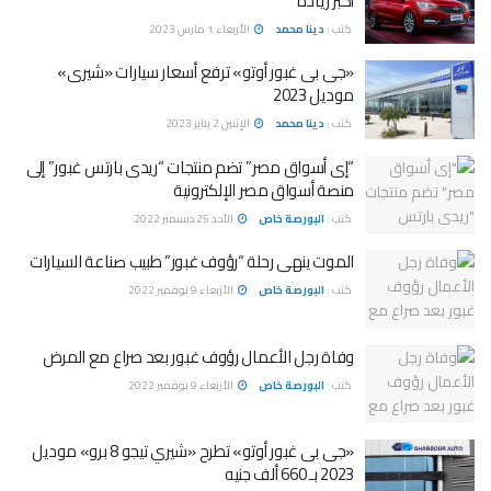
أكبر زيادة
كتب :
دينا محمد
الأربعاء 1 مارس 2023
«جى بى غبور أوتو» ترفع أسعار سيارات «شيرى»
موديل 2023
كتب :
دينا محمد
الإثنين 2 يناير 2023
“إى أسواق مصر” تضم منتجات “ريدى بارتس غبور” إلى
منصة أسواق مصر الإلكترونية
كتب :
البورصة خاص
الأحد 25 ديسمبر 2022
الموت ينهى رحلة “رؤوف غبور” طبيب صناعة السيارات
كتب :
البورصة خاص
الأربعاء 9 نوفمبر 2022
وفاة رجل الأعمال رؤوف غبور بعد صراع مع المرض
كتب :
البورصة خاص
الأربعاء 9 نوفمبر 2022
«جى بى غبور أوتو» تطرح «شيري تيجو 8 برو» موديل
2023 بـ 660 ألف جنيه