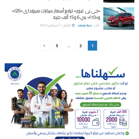
«جى بى غبور» ترفع أسعار سيارات هيونداى «I20»
و«I10» بين 6 و15 ألف جنيه
كتب :
دينا محمد
الإثنين 1 أغسطس 2022
5
…
2
1