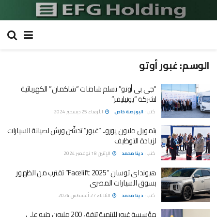
الوسم:
غبور أوتو
“جى بى أوتو” تسلم شاحنات “شاكمان” الكهربائية
لشركة “يونيليفر”
كتب :
البورصة خاص
الأربعاء 25 ديسمبر 2024
بتمويل مليون يورو.. “غبور” تدشّن ورش لصيانة السيارات
لزيادة التوظيف
كتب :
دينا محمد
الإثنين 18 نوفمبر 2024
هيونداى توسان “2025 Facelift” تقترب من الظهور
بسوق السيارات المصرى
كتب :
دينا محمد
الثلاثاء 27 أغسطس 2024
مؤسسة غبور للتنمية تنفق 200 مليون جنيه على