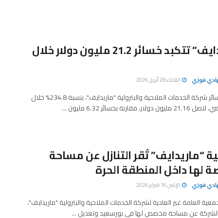
“ماريدايف” تتكبد خسائر 21.2 مليون دولار خلال
هادي فوزي
الثلاثاء 28 أبريل 2026
ارتفعت خسائر شركة الخدمات الملاحية والبترولية "ماريدايف"، بنسبة 234.8% خلال
لار، مقارنة بخسائر 6.32 مليون ...
 “ماريدايف” تُقر التنازل عن مساحة
لها داخل المنطقة الحرة
هادي فوزي
الإثنين 16 فبراير 2026
عية العامة غير العادية لشركة الخدمات الملاحية والبترولية "ماريدايف"،
 الشركة عن مساحة مخصص لها في بورسعيد وتعديل ...