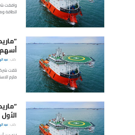
وافقت شركة
للطاقة ومس
أسهم 
كتب :
عبد ال
تلقت شركة 
ملزم للاستح
الأول
كتب :
عبد ال