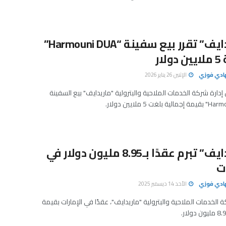
“ماريدايف” تقرر بيع سفينة “Harmouni DUA”
لار
هادي فوزي
الإثنين 26 يناير 2026
دارة شركة الخدمات الملاحية والبترولية "ماريدايف" بيع السفينة
“ماريدايف” تبرم عقدًا بـ8.95 مليون دولار في
ات
هادي فوزي
الأحد 14 ديسمبر 2025
 الخدمات الملاحية والبترولية "ماريدايف"، عقدًا في الإمارات بقيمة