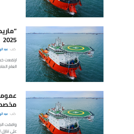
2025
كتب :
عبد ال
العام الماضي، لتصل 21.16 مليون دو
عمومية
مخصصة 
كتب :
عبد ال
وافقت الجم
على تنازل