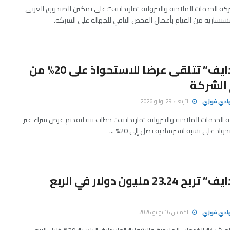
 الخدمات الملاحية والبترولية "ماريدايف"؛ على تمكين الصندوق العربي
تشاريه من القيام بأعمال الفحص النافي للجهالة على الشركة.
​”ماريدايف” تتلقى عرضًا للاستحواذ على 20% من
الشركة
هادي فوزي
الأربعاء 29 يوليو 2026
الخدمات الملاحية والبترولية "ماريدايف"، خطاب نية لتقديم عرض شراء غير
واذ على نسبة استرشادية تصل إلى 20% ...
“ماريدايف” تربح 23.24 مليون دولار في الربع
هادي فوزي
الخميس 16 يوليو 2026