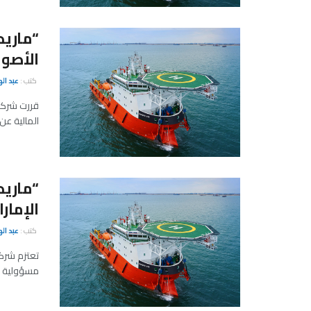
“ماريد
الأصول
كتب :
عبد ال
قررت شركة 
المالية عن 
“ماري
الإمار
كتب :
عبد ال
تعتزم شركة
مسؤولية م