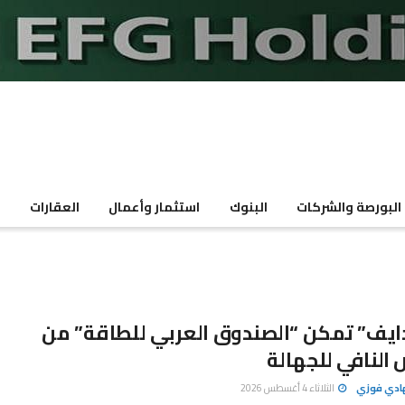
البورصة والشركات
البنوك
استثمار وأعمال
العقارات
م
ايف” تمكن “الصندوق العربي للطاقة” من
النافي للجهالة
هادي فوزي
الثلاثاء 4 أغسطس 2026