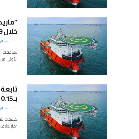
خلال 9 أشهر
كتب :
عبد ال
تضاعفت أرب
الأولى من العام الجاري
تابعة 
بـ10.15 مليون دولار
كتب :
عبد ال
كشفت شركة 
"ماريدايف 