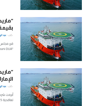
بقيمة 5 ملايين دو
كتب :
عبد ال
قرر مجلس إ
"Harmouni DUA" بقيمة إجمالية بلغت 5 ملايين دولار.
الإمار
كتب :
عبد ال
أبرمت شركة
تعاقدية 8.95 مليون دولار.