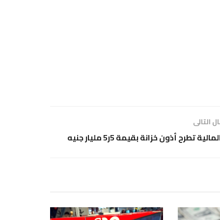
ل التالى
لمالية تطرح أذون خزانة بقيمة 5ر5 مليار جنيه