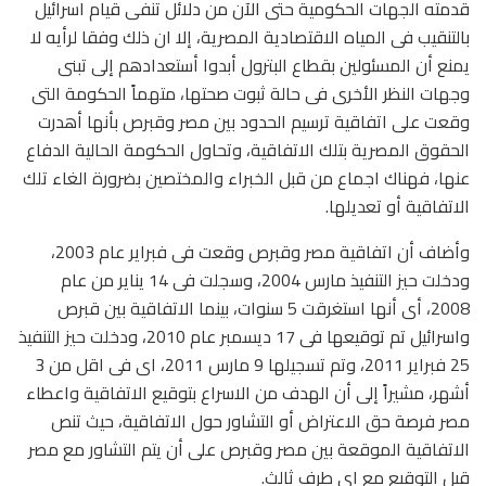
قدمته الجهات الحكومية حتى الآن من دلائل تنفى قيام اسرائيل
بالتنقيب فى المياه الاقتصادية المصرية، إلا ان ذلك وفقا لرأيه لا
يمنع أن المسئولين بقطاع البترول أبدوا أستعدادهم إلى تبنى
وجهات النظر الأخرى فى حالة ثبوت صحتها، متهماً الحكومة التى
وقعت على اتفاقية ترسيم الحدود بين مصر وقبرص بأنها أهدرت
الحقوق المصرية بتلك الاتفاقية، وتحاول الحكومة الحالية الدفاع
عنها، فهناك اجماع من قبل الخبراء والمختصين بضرورة الغاء تلك
الاتفاقية أو تعديلها.
وأضاف أن اتفاقية مصر وقبرص وقعت فى فبراير عام 2003،
ودخلت حيز التنفيذ مارس 2004، وسجلت فى 14 يناير من عام
2008، أى أنها استغرقت 5 سنوات، بينما الاتفاقية بين قبرص
واسرائيل تم توقيعها فى 17 ديسمبر عام 2010، ودخلت حيز التنفيذ
25 فبراير 2011، وتم تسجيلها 9 مارس 2011، اى فى اقل من 3
أشهر، مشيراً إلى أن الهدف من الاسراع بتوقيع الاتفاقية واعطاء
مصر فرصة حق الاعتراض أو التشاور حول الاتفاقية، حيث تنص
الاتفاقية الموقعة بين مصر وقبرص على أن يتم التشاور مع مصر
قبل التوقيع مع اى طرف ثالث.