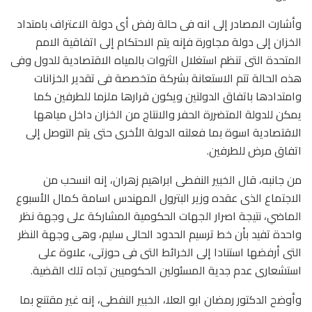
وأشارت المصادر إلى انه فى حالة رفض أى دولة الاعتراف بامتداد
الخزان إلى دولة مجاورة فإنه يتم الاحتكام إلى اتفاقية الامم
المتحدة التى تنظم استغلال الثروات بالمياه الاقتصادية للدول وفى
هذه الحالة تتم الاستعانة بشركة متخصصة فى تقدير الخزانات
وامتدادها باتفاق الدولتين ويكون قرارها ملزما للطرفين كما
يمكن للدولة المتضررة الحفر والانتاج من الخزان داخل مياهها
الاقتصادية اسوة بما فعلته الدولة الأخرى حتى يتم التوصل إلى
اتفاق مرض للطرفين.
من جانبه، قال الخبير النفطى ابراهيم زهران، إنه انسحب من
الاجتماع الذى عقده وزير البترول المهندس اسامة كمال الأسبوع
الماضي، نتيجة اصرار الجهات الحكومية المشاركة على وجهة نظر
واحدة تفيد بأن خط ترسيم الحدود الحالى سليم، وهى وجهة النظر
التى أرفضها استنادا إلى الخرائط التى فى حوزتى، علاوة على
استشعارى عدم جدية المسئولين الحكوميين تجاه تلك القضية.
وأوضح الدكتور رمضان ابو العلا، الخبير النفطى، إنه غير مقتنع بما