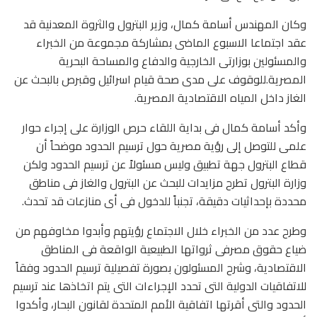
وكان المهندس أسامة كمال، وزير البترول والثروة المعدنية قد
عقد اجتماعا الاسبوع الماضى بمشاركة مجموعة من الخبراء
والمسئولين بوزارتى الخارجية والدفاع والمساحة البحرية
المصرية.للوقوف على مدى صحة قيام اسرائيل وقبرص بالبحث عن
الغاز داخل المياه الاقتصادية المصرية.
وأكد أسامة كمال فى بداية اللقاء حرص الوزارة على إجراء حوار
علمى للتوصل إلى رؤية مصرية حول ترسيم الحدود موضحاً أن
قطاع البترول جهة تطبيق وليس مسئولاً عن ترسيم الحدود ولكن
وزارة البترول تطرح مزايدات للبحث عن البترول والغاز فى مناطق
محددة بإحداثيات دقيقة، تجنباً للدخول فى أى منازعات قد تحدث.
وطرح عدد من الخبراء خلال الاجتماع رؤيتهم وأبدوا مخاوفهم من
ضياع حقوق مصرفى ثرواتها الطبيعية الواقعة فى المناطق
الاقتصادية، وشرح المسئولون بصورة تفصيلية ترسيم الحدود وفقاً
للاتفاقيات الدولية التى تحدد الإجراءات التى يتم اتخاذها عند ترسيم
الحدود والتى أقرتها اتفاقية الأمم المتحدة لقانون البحار، وأكدوا