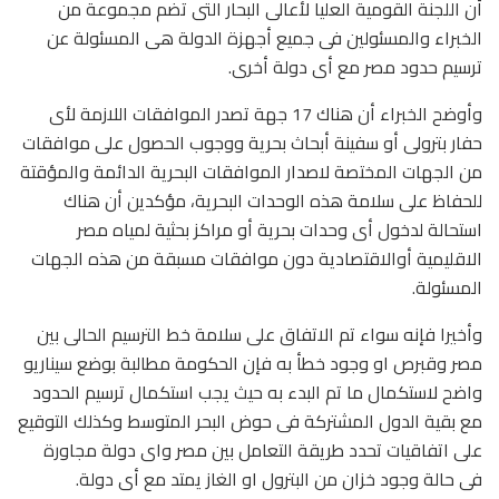
أن اللجنة القومية العليا لأعالى البحار التى تضم مجموعة من
الخبراء والمسئولين فى جميع أجهزة الدولة هى المسئولة عن
ترسيم حدود مصر مع أى دولة أخرى.
وأوضح الخبراء أن هناك 17 جهة تصدر الموافقات اللازمة لأى
حفار بترولى أو سفينة أبحاث بحرية ووجوب الحصول على موافقات
من الجهات المختصة لاصدار الموافقات البحرية الدائمة والمؤقتة
للحفاظ على سلامة هذه الوحدات البحرية، مؤكدين أن هناك
استحالة لدخول أى وحدات بحرية أو مراكز بحثية لمياه مصر
الاقليمية أوالاقتصادية دون موافقات مسبقة من هذه الجهات
المسئولة.
وأخيرا فإنه سواء تم الاتفاق على سلامة خط الترسيم الحالى بين
مصر وقبرص او وجود خطأ به فإن الحكومة مطالبة بوضع سيناريو
واضح لاستكمال ما تم البدء به حيث يجب استكمال ترسيم الحدود
مع بقية الدول المشتركة فى حوض البحر المتوسط وكذلك التوقيع
على اتفاقيات تحدد طريقة التعامل بين مصر واى دولة مجاورة
فى حالة وجود خزان من البترول او الغاز يمتد مع أى دولة.