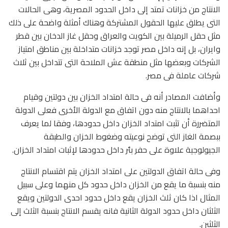
الانتاج من خزانات تمتد إلى داخل الحدود المصرية، وهى الحالات
التى يطلق عليها الحقول المشتركة وهناك أمثلة واضحة على ذلك
مثل حقل الرميلة بين الكويت والعراق وحقل غاز الدخان بين قطر
وايران، بل إنه داخل مصر توجد خزانات متداخلة بين مناطق امتياز
الشركات وبعضها مثل منطقة عش الملاحة التى تتداخل بين ثلاث
شركات عاملة فى مصر.
وأضافت المصادر أنه فى حالة امتداد الخزان بين دولتين وقيام
احداهما بالانتاج منه دون اتفاق مع الدولة الأخرى فعلى الدولة
المتضررة أن تثبت امتداد الخزان داخل حدودها، وفقا لما يعرف
ببصمة الغاز التى توضح نوعيته وضغوط الخزان والطبقة
الجيولوجية علاوة على حفر بئر داخل حدودها لإثبات امتداد الخزان.
وفى حالة اتفاق الدولتين على امتداد الخزان يتم اقتسام الانتاج
منه بنسبة ما يقع من الخزان داخل حدود كل منهما وعلى سبيل
المثال اذا كان ثلث الخزان يقع داخل حدود احدى الدولتين ويقع
الثلثان داخل حدود الدولة الثانية فانه يقسم الانتاج بنسبة الثلث إلى
الثلثين.