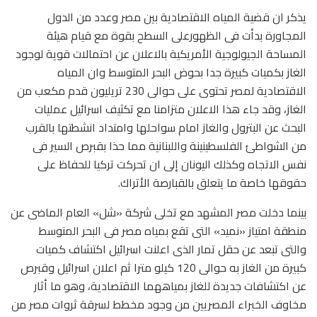
يذكر ان قضية المياه الاقتصادية بين مصر وعدد من الدول
المجاورة بدأت فى الظهورعلى السطح بقوة مع قيام هيئة
المساحة الجيولوجية الأمريكية بالاعلان عن احتمالات قوية لوجود
الغاز بكميات كبيرة جدا بحوض البحر المتوسط وان المياه
الاقتصادية لمصر تحتوى على حوالى 230 تريليون قدم مكعب من
الغاز، وقد جاء هذا الاعلان متزامنا مع تكثيف اسرائيل عمليات
البحث عن البترول والغاز امام سواحلها وامتداد انشطتها بالقرب
من الشواطئ الفلسطينينة واللبنانية مما حذا بقبرص السير فى
نفس الاتجاه وكذلك اليونان إلى ان تحركت تركيا للحفاظ على
حقوقها خاصة ما يتعلق بالقبارصة الأتراك.
بينما دخلت مصر المشهد مع تخلى شركة «شل» العام الماضى عن
منطقة امتياز «نميد» التى تقع بمياه مصر فى البحر المتوسط
والتى تبعد عن حقل تمار الذى اعلنت اسرائيل اكتشاف كميات
كبيرة من الغاز به حوالى 120 كيلو مترا ثم اعلان اسرائيل وقبرص
عن اكتشافات جديدة للغاز بمياههما الاقتصادية، وهو ما أثار
مخاوف الخبراء المصريين من وجود مخطط لسرقة ثروات مصر من