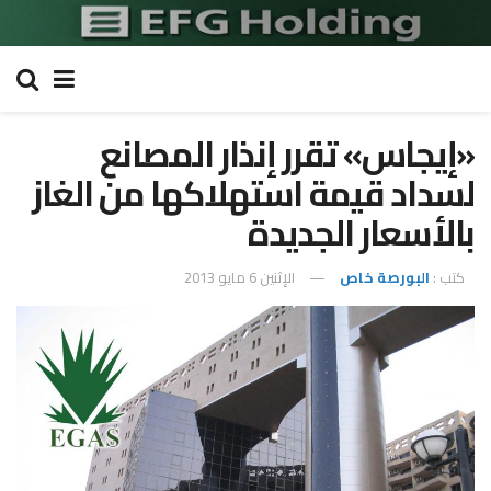
«إيجاس» تقرر إنذار المصانع
لسداد قيمة استهلاكها من الغاز
بالأسعار الجديدة
كتب :
البورصة خاص
الإثنين 6 مايو 2013