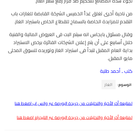
لجوء هذه المصانع للتحكيم ضد قرار رفع سعر الغاز.
من ناحية أخرى تغلق غداً الخميس الشركة القابضة للغازات باب
التقدم للمزايدة الخاصة بالسماح للقطاع الخاص باستيراد الغاز.
وقال مسئول بايجاس انه سيتم البت فى العروض المالية والفنية
خلال أسابيع على أن يتم إعلان الشركات الفائزة برخص الاستيراد
بداية العام المقبل لتبدأ فى استيراد الغاز وتوريده للسوق المحلى
مايو المقبل.
كتب ـ أحمد طلبة
الوسوم:
الغاز
لمتابعة أخر الأخبار والتحليلات من جريدة البورصة عبر واتس اب اضغط هنا
لمتابعة أخر الأخبار والتحليلات من جريدة البورصة عبر التليجرام اضغط هنا