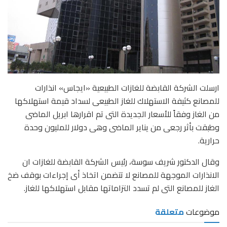
ارسلت الشركة القابضة للغازات الطبيعية «ايجاس» انذارات
للمصانع كثيفة الاستهلاك للغاز الطبيعى لسداد قيمة استهلاكها
من الغاز وفقاً للأسعار الجديدة التى تم اقرارها ابريل الماضى
وطبقت بأثر رجعى من يناير الماضى وهى دولار للمليون وحدة
حرارية.
وقال الدكتور شريف سوسة، رئيس الشركة القابضة للغازات ان
الانذارات الموجهة للمصانع لا تتضمن اتخاذ أى إجراءات بوقف ضخ
الغاز للمصانع التى لم تسدد التزاماتها مقابل استهلاكها للغاز.
موضوعات
متعلقة