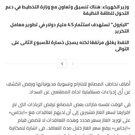
وزير الكهرباء: هناك تنسيق وتعاون مع وزارة التخطيط في دعم
التحول للطاقة النظيفة
“البترول” تستهدف استثمار 4.5 مليار دولار في تطوير معامل
التكرير
النفط يغلق مرتفعًا لكنه يسجل خسارة للأسبوع الثانى على
التوالى
أضاف نخاطب المصانع للالتزام وتسوية مديونياتها ورفض الكشف
عن أى إجراءات مستقبلية تجاه الممتنعين عن السداد.
فى الوقت نفسه مازالت بعض المصانع ترفض الزيادات التى تم
اقرارها لسعر الغاز مشيرين إلى أن لديهم تعاقدات مع «ايجاس»
على توريد الغاز بسعر محدد وهذه التعاقدات لا تتضمن قيام
«ايجاس» برفع سعر الغاز خلال مدة التعاقد.. فى اشارة لامكانية