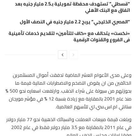
“قسطلي” تستهدف محفظة تمويلية بـ2.5 مليار جنيه بعد
اتفاق مع البنك الأهلي
“المصري الخليجي” يربح 2.2 مليار جنيه في النصف الأول
«نكست» يتحالف مع «كاف للتأمين» لتقديم خدمات تأمينية
فى الفروع والقنوات الرقمية
وعلى مدى الأعوام العشر الماضية تدفقت أموال المستثمرين
الخائفين من ان يقوض التضخم والاضطرابات المالية قيمة ما
بحوزتهم من سيولة على شراء الذهب. وارتفعت اسعاره نحو 500 %
منذ عام 2001 بالمقارنة مع زيادة بنسبة 12 % في مؤشر مورجان
ستانلي ام.اس.سي.اي للأسهم العالمية.
وبلغت قيمة مبيعات العملات والسبائك الذهبية نحو 77 مليار دولار
في عام 2011 بالمقارنة مع 3.5 مليار دولار فقط في عام 2002
وفقا لبيانات مجلس الذهب العالمي.