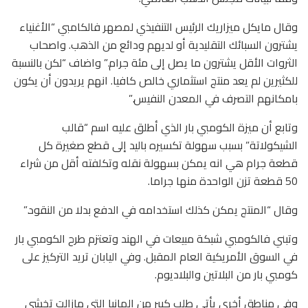
وقال مايكل ميزاريك الرئيس التنفيذي لمصهر فالكامبي “الأغنياء
يشترون السبائك التقليدية أو لديهم ودائع من الذهب. واصحاب
الثروات الأقل يشترون ما يصل إلى مئة جرام.” واضاف “لكن بالنسبة
للكثيرين لم يعد منتج استثماري خالص كافيا. انهم يريدون أن يكون
بامكانهم التصرف في المعدن النفيس.”
وتابع أن ميزة الكومبي بار الذي أطلق عليه اسم “قالب
الشيكولاتة” بسبب سهولة تكسيره باليد إلى قطع صغيرة كل
قطعة جرام هي انه يمكن بسهولة نقله وتكلفته أقل من شراء
50 قطعة تزن الواحدة منها جراما.
وقال “المنتج يمكن كذلك استخدامه في الدفع بدلا من النقود.”
وتبني فالكومبي شبكة مبيعات في الهند وتعتزم طرح الكومبي بار
في السوق الأمريكية العام المقبل. وفي اليابان تريد التركيز على
كومبي بار من البلاتين والبلاديوم.
وفي مناطق أخرى يأتي طلب كبير من المانيا التي مازالت تخشى