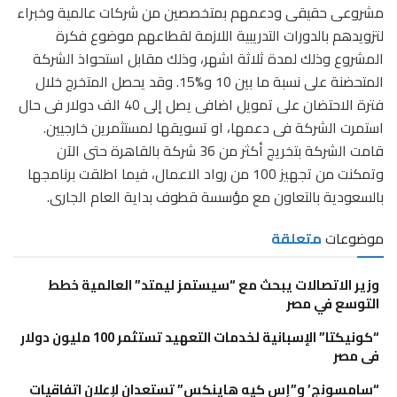
مشروعى حقيقى ودعمهم بمتخصصين من شركات عالمية وخبراء
لتزويدهم بالدورات التدريبية اللازمة لقطاعهم موضوع فكرة
المشروع وذلك لمدة ثلاثة اشهر، وذلك مقابل استحواذ الشركة
المتحضنة على نسبة ما بين 10 و%15. وقد يحصل المتخرج خلال
فترة الاحتضان على تمويل اضافى يصل إلى 40 الف دولار فى حال
استمرت الشركة فى دعمها، او تسويقها لمستثمرين خارجيين.
قامت الشركة بتخريج أكثر من 36 شركة بالقاهرة حتى الآن
وتمكنت من تجهيز 100 من رواد الاعمال، فيما اطلقت برنامجها
بالسعودية بالتعاون مع مؤسسة قطوف بداية العام الجارى.
موضوعات
متعلقة
وزير الاتصالات يبحث مع “سيستمز ليمتد” العالمية خطط
التوسع في مصر
“كونيكتا” الإسبانية لخدمات التعهيد تستثمر 100 مليون دولار
فى مصر
“سامسونج’ و”إس كيه هاينكس” تستعدان لإعلان اتفاقيات