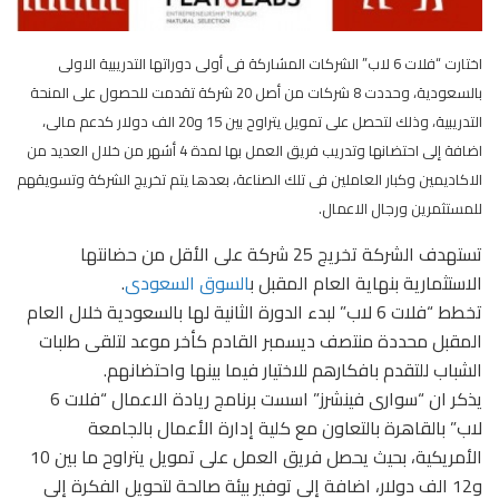
اختارت “فلات 6 لاب” الشركات المشاركة فى أولى دوراتها التدريبية الاولى
بالسعودية، وحددت 8 شركات من أصل 20 شركة تقدمت للحصول على المنحة
التدريبية، وذلك لتحصل على تمويل يتراوح بين 15 و20 الف دولار كدعم مالى،
اضافة إلى احتضانها وتدريب فريق العمل بها لمدة 4 أشهر من خلال العديد من
الاكاديمين وكبار العاملين فى تلك الصناعة، بعدها يتم تخريج الشركة وتسويقهم
للمستثمرين ورجال الاعمال.
تستهدف الشركة تخريج 25 شركة على الأقل من حضانتها
الاستثمارية بنهاية العام المقبل ب
السوق السعودى
.
تخطط “فلات 6 لاب” لبدء الدورة الثانية لها بالسعودية خلال العام
المقبل محددة منتصف ديسمبر القادم كأخر موعد لتلقى طلبات
الشباب للتقدم بافكارهم للاختيار فيما بينها واحتضانهم.
يذكر ان “سوارى فينشرز” اسست برنامج ريادة الاعمال “فلات 6
لاب” بالقاهرة بالتعاون مع كلية إدارة الأعمال بالجامعة
الأمريكية، بحيث يحصل فريق العمل على تمويل يتراوح ما بين 10
و12 الف دولار، اضافة إلى توفير بيئة صالحة لتحويل الفكرة إلى