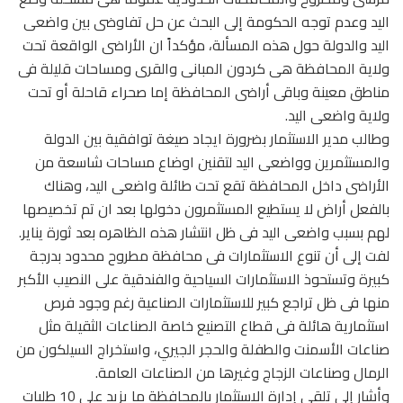
اليد وعدم توجه الحكومة إلى البحث عن حل تفاوضى بين واضعى
اليد والدولة حول هذه المسألة، مؤكداً ان الأراضى الواقعة تحت
ولاية المحافظة هى كردون المبانى والقرى ومساحات قليلة فى
مناطق معينة وباقى أراضى المحافظة إما صحراء قاحلة أو تحت
ولاية واضعى اليد.
وطالب مدير الاستثمار بضرورة ايجاد صيغة توافقية بين الدولة
والمستثمرين وواضعى اليد لتقنين اوضاع مساحات شاسعة من
الأراضى داخل المحافظة تقع تحت طائلة واضعى اليد، وهناك
بالفعل أراض لا يستطيع المستثمرون دخولها بعد ان تم تخصيصها
لهم بسبب واضعى اليد فى ظل انتشار هذه الظاهره بعد ثورة يناير.
لفت إلى أن تنوع الاستثمارات فى محافظة مطروح محدود بدرجة
كبيرة وتستحوذ الاستثمارات السياحية والفندقية على النصيب الأكبر
منها فى ظل تراجع كبير للاستثمارات الصناعية رغم وجود فرص
استثمارية هائلة فى قطاع التصنيع خاصة الصناعات الثقيلة مثل
صناعات الأسمنت والطفلة والحجر الجيري، واستخراج السيلكون من
الرمال وصناعات الزجاج وغيرها من الصناعات العامة.
وأشار إلى تلقى إدارة الاستثمار بالمحافظة ما يزيد على 10 طلبات