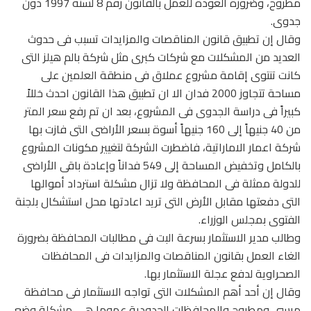
مطروح، وضرورة العودة للعمل بالقانون رقم 8 لسنة 1997 دون
جدوى.
وقال إن تطبيق قانون المناقصات والمزايدات تسبب فى حدوث
العديد من المشكلات مع شركات كبرى مثل شركة بالم هيلز التى
كانت تنتوى إقامة مشروع عملاق فى منطقة العلمين على
مساحة تتجاوز 2000 فدان الا ان تطبيق هذا القانون احدث خللاً
كبيراً فى دراسة الجدوى فى المشروع، بعد ان تم رفع سعر المتر
من 40 جنيهاً إلى 160 جنيهاً أسوة بسعر الأراضى التى فازت بها
شركة اعمار الاماراتية، فاضطرت الشركة لتغيير مكونات المشروع
بالكامل وتخفيض المساحة إلى 549 فداناً وإعادة باقى الأراضى
للدولة ممثلة فى المحافظة ولا تزال مشكلة استرداد أموالها
التى دفعتها مقابل الأرض التى تريد اعادتها محل استشكال بلجنة
الفتوى بمجلس الوزراء.
وطالب مدير الاستثمار بسرعة البت فى مطالبات المحافظة بضرورة
الغاء العمل بقانون المناقصات والمزايدات فى المحافظات
الصحراوية لدفع عجلة الاستثمار بها.
وقال إن أحد أهم المشكلات التى تواجه الاستثمار فى محافظة
مرسى ومطروح والمحافظات الحدودية عموما هى مشكلة وضع