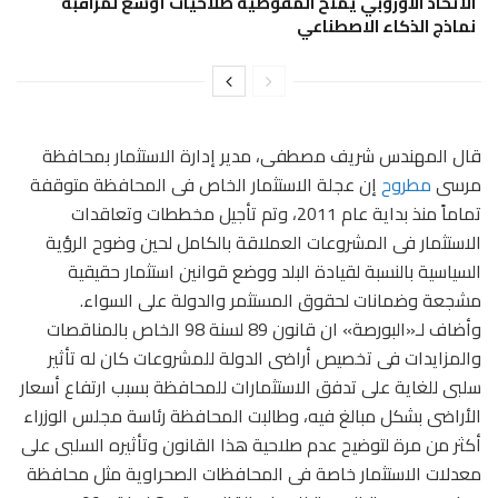
الاتحاد الأوروبي يمنح المفوضية صلاحيات أوسع لمراقبة
نماذج الذكاء الاصطناعي
قال المهندس شريف مصطفى، مدير إدارة الاستثمار بمحافظة
مرسى
مطروح
إن عجلة الاستثمار الخاص فى المحافظة متوقفة
تماماً منذ بداية عام 2011، وتم تأجيل مخططات وتعاقدات
الاستثمار فى المشروعات العملاقة بالكامل لحين وضوح الرؤية
السياسية بالنسبة لقيادة البلد ووضع قوانين استثمار حقيقية
مشجعة وضمانات لحقوق المستثمر والدولة على السواء.
وأضاف لـ«البورصة» ان قانون 89 لسنة 98 الخاص بالمناقصات
والمزايدات فى تخصيص أراضى الدولة للمشروعات كان له تأثير
سلبى للغاية على تدفق الاستثمارات للمحافظة بسبب ارتفاع أسعار
الأراضى بشكل مبالغ فيه، وطالبت المحافظة رئاسة مجلس الوزراء
أكثر من مرة لتوضيح عدم صلاحية هذا القانون وتأثيره السلبى على
معدلات الاستثمار خاصة فى المحافظات الصحراوية مثل محافظة