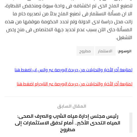
لتصنيع الملح الذى تم اكتشافه فى واحة سيوة ومنخفض القطارة،
الا ان مسألة الاستثمار فى تصنيع الملح بدلاً من تصديره خام ما
زالت محل دراسة لدى الدولة ولم تحدد الحكومة موقفها من هذه
المسألة حتى الآن بسبب عدم تحديد جهة الاختصاص فى منح رخص
التشغيل.
الوسوم:
الاستثمار
مطروح
لمتابعة أخر الأخبار والتحليلات من جريدة البورصة عبر واتس اب اضغط هنا
لمتابعة أخر الأخبار والتحليلات من جريدة البورصة عبر التليجرام اضغط هنا
المقال السابق
رئيس مجلس إدارة مياه الشرب والصرف الصحى:
المياه التحدى الأكبر.. أمام تدفق الاستثمارات إلى
مطروح