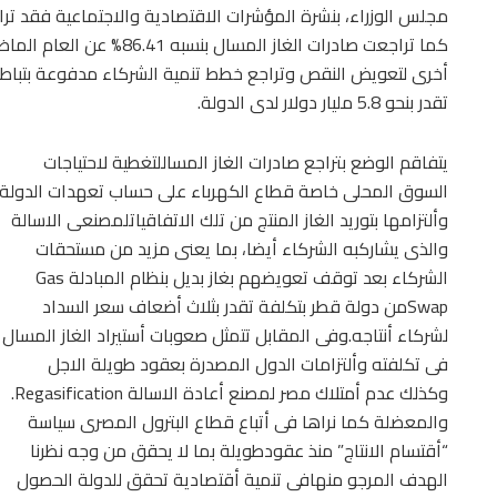
كما تراجعت صادرات الغاز الم
أخرى لتعويض النقص وتراجع خطط تنمية الشركاء مدفوعة بتباطؤ 
تقدر بنحو 5.8 مليار دولار لدى الدولة.
يتفاقم الوضع بتراجع صادرات الغاز المساللتغطية لاحتياجات
السوق المحلى خاصة قطاع الكهرباء على حساب تعهدات الدولة
وألتزامها بتوريد الغاز المنتج من تلك الاتفاقياتلمصنعى الاسالة
والذى يشاركبه الشركاء أيضا، بما يعنى مزيد من مستحقات
الشركاء بعد توقف تعويضهم بغاز بديل بنظام المبادلة Gas
Swapمن دولة قطر بتكلفة تقدر بثلاث أضعاف سعر السداد
لشركاء أنتاجه.وفى المقابل تتمثل صعوبات أستيراد الغاز المسال
فى تكلفته وألتزامات الدول المصدرة بعقود طويلة الاجل
وكذلك عدم أمتلاك مصر لمصنع أعادة الاسالة Regasification.
والمعضلة كما نراها فى أتباع قطاع البترول المصرى سياسة
“أقتسام الانتاج” منذ عقودطويلة بما لا يحقق من وجه نظرنا
الهدف المرجو منهافى تنمية أقتصادية تحقق للدولة الحصول