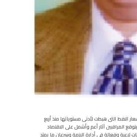
سعار النفط التى هبطت لأدنى مستوياتها منذ أربع
يتوقع المراقبين آثار أعم وأشمل على الاقتصاد
 لاعبة وفعالة فى أدارة الازمة وسرعان ما يمتد