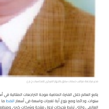
مدير مراجعة، مراقب حسابات سابق بالجهاز المركزى للمحاسبات ج.م.ع
يتابع العالم خلال الفترة الماضية موجة التراجعات المتتالية في أ
سنوات. ودائما ومع بزوغ أية تغيرات واسعة فى أسعار
النفط
ما 
العالمى والتى ترتبط بتحركات لدول منتجة وشركات كبرى ومنظمات