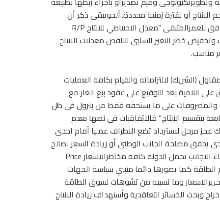
وتطويرتكنولوجى وقيم تصديرأو بأجراء ربطها بطبيعة
م الانتاج أو لفترة زمنية محددة..ألخويبقى ذكر أن
تنميةالاحتياطيات المؤكدة والمحتملة2P يفترض متابعتها دورياوفق للعمرالمتبقى “معدل الاحتياطي للانتاج R/P
ات وتخفيض خطر التغير السلبى لتناقص معدلات الانتاج
ر مناسب.
قاول (الشريك) لالتزاماته والقيام بكافة العمليات
 على التنمية بعد التوقيع على عقود بيع الغاز مع
اليف والمصروفات على ما يستحقه فقط من بترول فى ظل
عة بتقسيم الانتاج.” فالاتفاقيات فى نصها بعدم
ك عجز مرحل لاسترداد تضع الاطراف عمليا أمام احدى
 الذى يحقق مصلحة الجانب الوطنى أو زيادة السعر لصالح
الشريك. وتعكس المحددات السلبية لآلية القوة التفاوضية للشركاء الاجانب تحمل الدولة كافة مخاطرالاسعار Price
لة بصورة دعم الطاقة كما يصورها دائما متبني سياسة الجهات
تحريرالاسعار وما تسببه من تشوهات لسوق الطاقة
راج وبحث الخسائر التعاقدية وأستهداف زيادة الانتاج