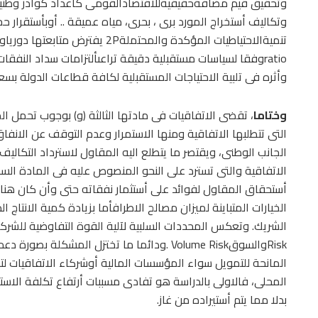
وتحقيق قيم مضافةحقيقيةللاقتصادالقومى كأعداد كوادر وطنية 
وتكاليف أستخراج المورد برى ، بحرى، مياه عميقة .. أوبأستقرار حج
ratioوفقا لسياسات مستقبلية دقيقة تراعىألتزامات سداد النفق
وأثره فى تلبية الاحتياجات المستقبلية لكافة قطاعات الدولة بسع
وختاما
، تقضى الاتفاقيات فى مادتها الثالثة (و) بوجوب تحمل الم
التى تتطلبها الاتفاقية ومنها الاستمرار وعدم التوقف عن الانفاق
الجانب الوطنى، ويقتصر ما يتطلع اليه المقاول لاسترداد التك
الاتفاقية والتى تسترد على النحو المنصوص عليه فى المادة الساب
أستحقاق المقاول لفوائد على أستثمار نفقاته حتى وأن كان هنا
الخيارات المتباينة لميزان مصالح الاطرافأما بزيادة كمية الانتاج
RiskوالسوقVolume Risk .ودائما ما تختزل المشك
المانحة للتمويل سواء المؤسسات المالية أوشركاء الاتفاقيات ل
المحلى، فالاولى بالدراسة هو تفادى مسببات أرتفاع تكلفة الاستخ
بدلا مما يتم أستيراده من غاز.