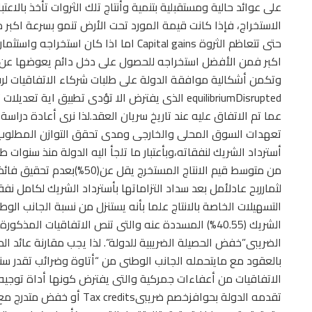
على عوائد حالية ومستقبلية بتنمية وأنتاج تلك الثروات تأخذ بالاع
الاستخراج، فإذا كانت قيمة المورد تحت الأرض تنمو بسرعة اكبر 
حتى تتعاظم الثروة Capital gains اما اذا ك
اكبر فمن الأفضل استخراجه للحصول على دخل دائم يعوضها عن 
وتكمن أشكالية موافقة الدولة على طلبات شركاء الاتفاقيات لرفع
equilibriumDisrupted الذى يفترض الا تؤدى تطبيق 
عما تم الاتفاق عليه عند تاريخ سريان العقد.لذا نرى أعادة دراسة
تعهدات السوق المحلى والخارجى ومدى تحقق التوازن المطلوب ب
أسترداد الشريك لنفقاته،وبأعتبار ما تلجأ اليه الدولة منذ سنوا
من متوسط قيم الانتاج المستخر
لثمارربح عادلأمل بعد سداد التزاماتها بأسترداد الشريك لكامل نف
الشريك (40.55%) المسددة عنه والتى تنص الاتفاقيات الم
الضريبى”خفض الحصيلة الضريبية للدولة”. لذا يجب مقارنة عائد الد
بالعقود مع مايتحمله الجانب الوطنى من “أتاوة وضرائب تقدر سن
الاتفاقيات من أعفاءات جمركية والتى يفترض كونها أداة توجيه 
تقدمه الدولة بحوافزخصم ضريبى