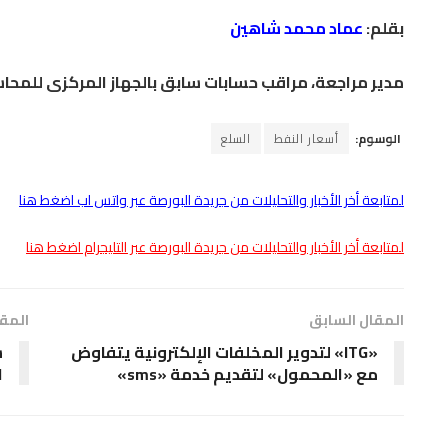
بقلم:
عماد محمد شاهين
مدير مراجعة، مراقب حسابات سابق بالجهاز المركزى للمحاس
الوسوم:
أسعار النفط
السلع
لمتابعة أخر الأخبار والتحليلات من جريدة البورصة عبر واتس اب اضغط هنا
لمتابعة أخر الأخبار والتحليلات من جريدة البورصة عبر التليجرام اضغط هنا
المقال السابق
المقا
«ITG» لتدوير المخلفات الإلكترونية يتفاوض
ش
مع «المحمول» لتقديم خدمة «sms»
ا