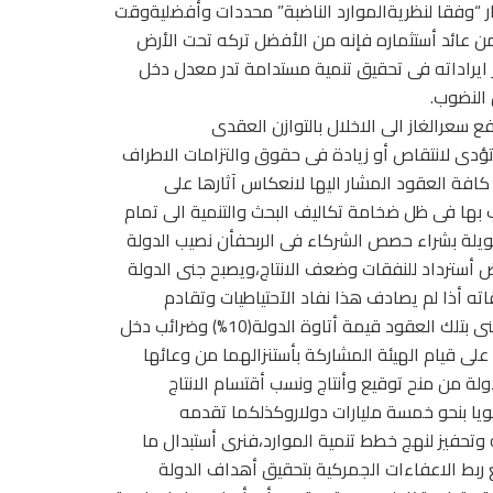
تبار “وفقا لنظريةالموارد الناضبة” محددات وأفضليةوقت
من عائد أستثماره فإنه من الأفضل تركه تحت الأرض
ان استخراجه واستثمار ايراداته فى تحقيق تنمية مستدامة تدر معدل دخل
النضوب.
 سعرالغاز الى الاخلال بالتوازن العقدى
اية تعديلات تؤدى لانتقاص أو زيادة فى حقوق والتزامات الاطراف
 كافة العقود المشار اليها لانعكاس آثارها على
ها فى ظل ضخامة تكاليف البحث والتنمية الى تمام
ت طويلة بشراء حصص الشركاء فى الربحفأن نصيب الدولة
ج يقل عن(50%)بعدم تحقيق فائض أسترداد للنفقات وضعف الانتاج،ويصبح جنى الدولة
قاته أذا لم يصادف هذا نفاد الآحتياطيات وتقادم
التسهيلات الخاصة بالانتاج علما بأنه يستنزل من نسبة الجانب الوطنى بتلك العقود قيمة أتاوة الدولة(10%) وضرائب دخل
ذكورة على قيام الهيئة المشاركة بأستنزالهما من وعائها
ولة من منح توقيع وأنتاج ونسب أقتسام الانتاج
ويا بنحو خمسة مليارات دولاروكذلكما تقدمه
وتحفيز لنهج خطط تنمية الموارد،فنرى أستبدال ما
Tax credits أو خفض متدرج مع ربط الاعفاءات الجمركية بتحقيق أهداف الدولة