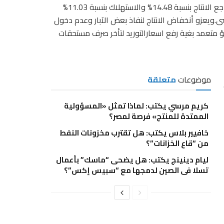
مجلس الوزراء، بنشرة المؤشرات الاقتصادية والاجتماعية فقد تراجع الانتاج بنسبة 14.48% والاستهلاك بنسبة 11.03%
سال بنسبه 86.41% عن العام الماضى.ويعزو أنخفاض الانتاج لنفاذ بعض الآبار وعدم دخول
متعمد بغية رفع اسعارالتوريد لتأخر صرف مستحقات
موضوعات
متعلقة
كريم مرسي يكتب: لماذا تمثل «المسؤولية
الممتدة للمنتج» فرصة لمصر؟
خافيير بلاس يكتب: هل تقترب مخزونات النفط
من “قاع الخزانات”؟
ليام دينينج يكتب: هل يضحى “ماسك” بأعمال
تسلا فى الصين لدمجها مع “سبيس إكس”؟