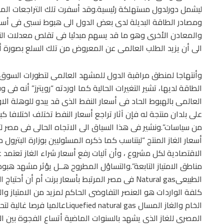
ليشمل دورلدول مستهلكة رئيسية.وقد أسفرت تلك التراجعات الم
ومصادر الطاقة البديلة لدى بعض الدول الى هبوط نسبى فى أسعا
والمعادن الأخرى وهو ما قد يسهم مبدئيا فى تقلص معدلات ال
الى أن يزيد الطلب العالمى عن المعروض من تلك السلع بصورة أك
وأنتهاجا لمنطق مراقبة الدول للمشهد العالمى لتطورات السوق 
الطاقة لديها، تشير التغيرات الحالية كما اوردته “رويترز” أنه ف
العالمى بالهبوط الحاد فى أسعار النفط الذى قد يبدو للوهلة الا
على بلدان منتجة له فإن آثار تراجع أسعار النفط تختلف اختلافا كب
من سياسات”.ونشير فى هذا السياق الى الاتجاه الحالى فى مصر لتلب
أسعار الغاز المنتج “ليتناسب كما ذكره المسئوليين بوزارة البترول
الاقتصادية لكل مشروع ، وأن آليات رفع أسعار شراء الغاز تعتمد 
مناطق الامتياز التابعة”.والتساؤل المطروح هــل يؤثر مشهد هبوط 
الطبيعىNatural gas فى مصر المرتبط بأسعار برنت أم أ
كلفة الواردات هو العنصر التفاوضى الحاكم لمزيد من الامتياز وا
الخام والغاز المسال atural gas
المصرى للغاز الذى يشهد بالسنوات الماضية أتساع الفجوة بين ا