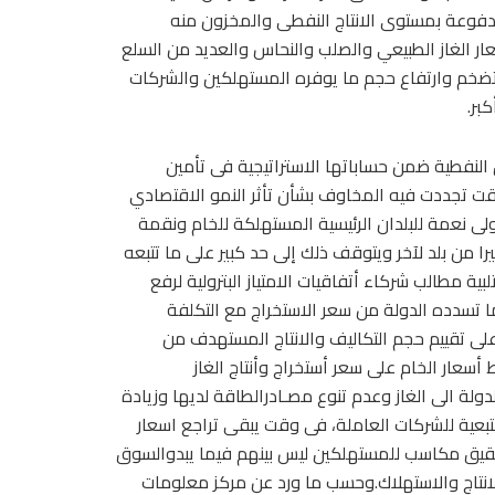
دفوعة بمستوى الانتاج النفطى والمخزون منه
ر الغاز الطبيعي والصلب والنحاس والعديد من السلع
تضخم وارتفاع حجم ما يوفره المستهلكين والشركات
بر.
النفطية ضمن حساباتها الاستراتيجية فى تأمين
ى وقت تجددت فيه المخاوف بشأن تأثر النمو الاقتصادي
ولى نعمة للبلدان الرئيسية المستهلكة للخام ونقمة
يرا من بلد لآخر ويتوقف ذلك إلى حد كبير على ما تتبعه
ية مطالب شركاء أتفاقيات الامتياز البترولية لرفع
 ما تسدده الدولة من سعر الاستخراج مع التكلفة
على تقييم حجم التكاليف والانتاج المستهدف من
أسعار الخام على سعر أستخراج وأنتاج الغاز
ن أحتياج الدولة الى الغاز وعدم تنوع مصـادرالطاقة لديها وزيادة
لتبعية للشركات العاملة، فى وقت يبقى تراجع اسعار
Liquefied nعالميا فرصا غالية لتحقيق مكاسب للمستهلكين ليس بينهم فيما يبدوالسوق
لانتاج والاستهلاك.وحسب ما ورد عن مركز معلومات