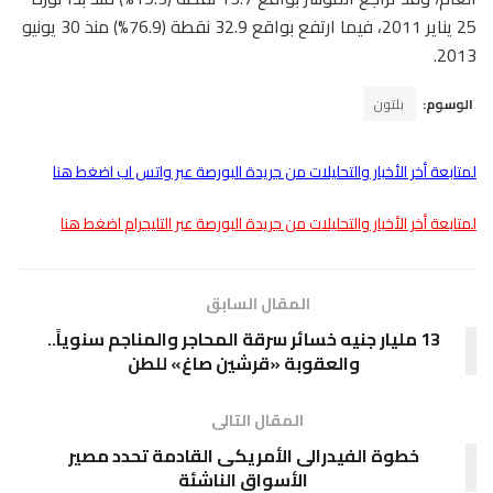
25 يناير 2011، فيما ارتفع بواقع 32.9 نقطة (76.9%) منذ 30 يونيو
2013.
الوسوم:
بلتون
لمتابعة أخر الأخبار والتحليلات من جريدة البورصة عبر واتس اب اضغط هنا
لمتابعة أخر الأخبار والتحليلات من جريدة البورصة عبر التليجرام اضغط هنا
المقال السابق
13 مليار جنيه خسائر سرقة المحاجر والمناجم سنوياً..
والعقوبة «قرشين صاغ» للطن
المقال التالى
خطوة الفيدرالى الأمريكى القادمة تحدد مصير
الأسواق الناشئة