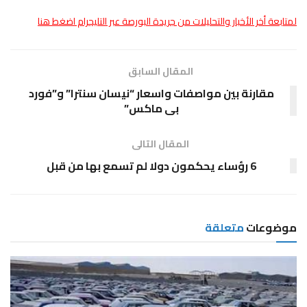
لمتابعة أخر الأخبار والتحليلات من جريدة البورصة عبر التليجرام اضغط هنا
المقال السابق
مقارنة بين مواصفات واسعار “نيسان سنترا” و”فورد
بى ماكس”
المقال التالى
6 رؤساء يحكمون دولا لم تسمع بها من قبل
موضوعات
متعلقة