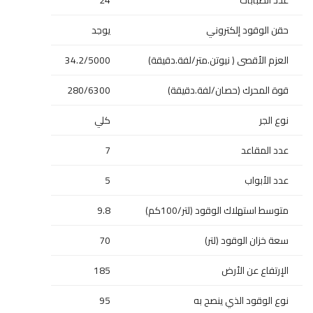
عدد الصبابات
24
حقن الوقود إلكتروني
يوجد
العزم الأقصى ( نيوتن.متر/لفة.دقيقة)
34.2/5000
قوة المحرك (حصان/لفة.دقيقة)
280/6300
نوع الجر
كلي
عدد المقاعد
7
عدد الأبواب
5
متوسط استهلاك الوقود (لتر/100كم)
9.8
سعة خزان الوقود (لتر)
70
الإرتفاع عن الأرض
185
نوع الوقود الذي ينصح به
95