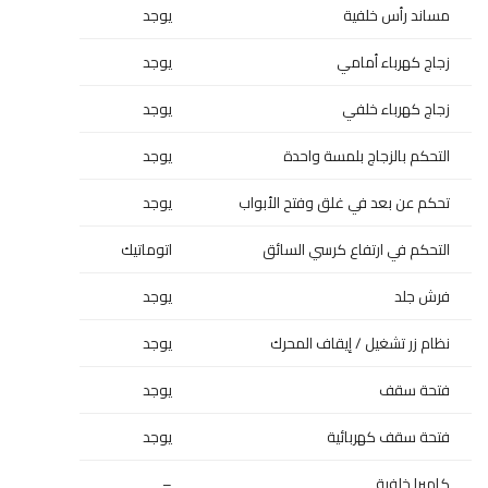
مساند رأس خلفية
يوجد
زجاج كهرباء أمامي
يوجد
زجاج كهرباء خلفي
يوجد
التحكم بالزجاج بلمسة واحدة
يوجد
تحكم عن بعد في غلق وفتح الأبواب
يوجد
التحكم في ارتفاع كرسي السائق
اتوماتيك
فرش جلد
يوجد
نظام زر تشغيل / إيقاف المحرك
يوجد
فتحة سقف
يوجد
فتحة سقف كهربائية
يوجد
كاميرا خلفية
–