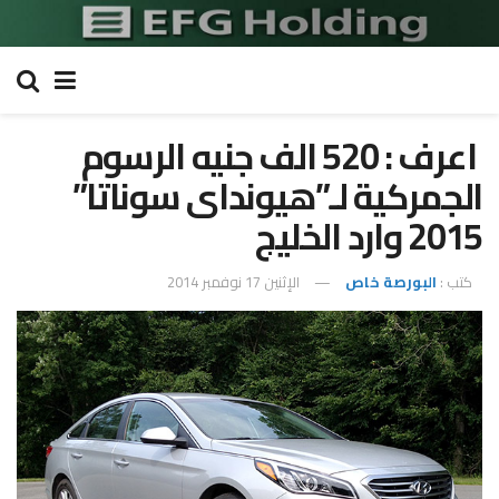
اعرف : 520 الف جنيه الرسوم
الجمركية لـ”هيونداى سوناتا”
2015 وارد الخليج
كتب :
البورصة خاص
الإثنين 17 نوفمبر 2014