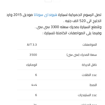
تصل الرسوم الجمركية لسيارة
هيونداى سوناتا
موديل 2015 وارد
الخليج الى 520 الف جنيه .
وتتمتع السيارة بمحرك سعته 3300 سى سى .
وفيما يلى المواصفات الكاملة للسيارة :
المواصفات
3.3 A/T
سعة المحرك (سي سي)
3500
ناقل الحركة
اتوماتيك
عدد النقلات
6
النمط
4×4
عدد السليندرات
6