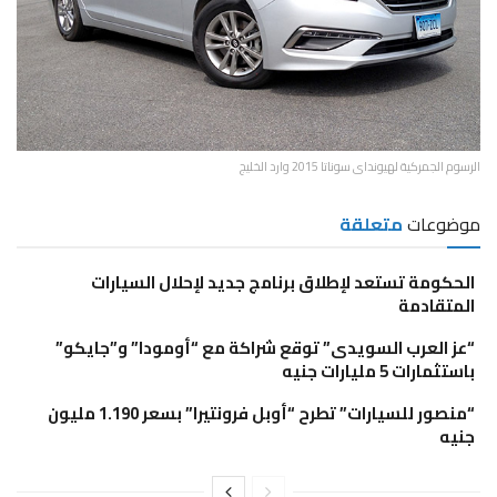
الرسوم الجمركية لهيونداى سوناتا 2015 وارد الخليج
موضوعات
متعلقة
الحكومة تستعد لإطلاق برنامج جديد لإحلال السيارات
المتقادمة
“عز العرب السويدى” توقع شراكة مع “أومودا” و”جايكو”
باستثمارات 5 مليارات جنيه
“منصور للسيارات” تطرح “أوبل فرونتيرا” بسعر 1.190 مليون
جنيه