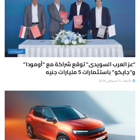
السيارات
“عز العرب السويدى” توقع شراكة مع “أومودا”
و”جايكو” باستثمارات 5 مليارات جنيه
الأربعاء 5 أغسطس 2026