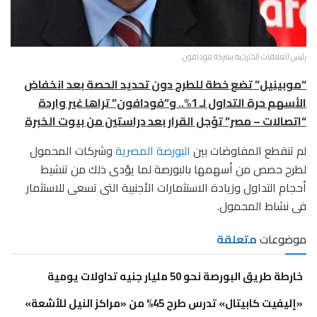
رئيس العلاقات الخارجية بشركة فودافون
“موبينيل” تضع خطة للطرح دون تحديد الحصة بعد انخفاض
الأسهم حرة التداول لـ 1%.. و”فودافون” تراها غير واردة
“اتصالات – مصر” تؤجل القرار بعد دراستين من بيوت الخبرة
لم تنقطع المفاوضات بين
البورصة المصرية
وشركات المحمول
لطرح حصص من أسهمها بالبورصة لما يؤدى ذلك من تنشيط
أحجام التداول وزيادة الاستثمارات الأجنبية التى تسعى للاستثمار
فى نشاط المحمول.
موضوعات
متعلقة
خارطة طريق البورصة نحو 50 مليار جنيه تداولات يومية
«إليفيت كابيتال» تدرس طرح 45% من «مراكز النيل للأشعة»