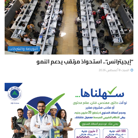
البورصة والشركات
“إيجيترانس”.. استحواذ مرتقب يدعم النمو
السبت 8 أغسطس 2026