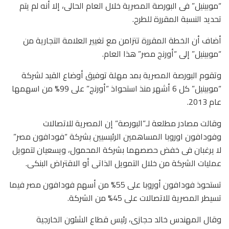
“موبينيل” فى البورصة المصرية خلال العام الحالى، إلا أنه لم يتم
تحديد النسبة المقررة للطرح.
أضاف أن الخطة المقررة تتزامن مع تغيير العلامة التجارية من
“موبينيل” إلى “أورنج مصر” هذا العام.
وتقوم البورصة المصرية بمد مهلة توفيق أوضاع القيد لشركة
“موبينيل” كل 6 أشهر منذ استحواذ “أورنج” على 99% من اسهمها
عام 2013.
وقالت مصادر مطلعة لـ”البورصة” إن المصرية للاتصالات
وفودافون اوروبا المساهمين الرئيسيين بشركة “فودافون مصر”
لا يرغبان فى خفض حصصهما بشركة المحمول، ويسعيان لتمويل
عمليات الشركة من خلال التمويل الذاتى أو الاقتراض البنكى.
تستحوذ فودافون أوروبا على 55% من أسهم فودافون مصر فيما
تسيطر المصرية للاتصالات على 45% من الشركة.
وقال المهندس خالد حجازى، رئيس قطاع الشئون الخارجية