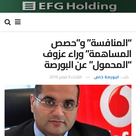
“المنافسة” و”حصص
المساهمة” وراء عزوف
“المحمول” عن البورصة
كتب :
البورصة خاص
الثلاثاء 9 فبراير 2016