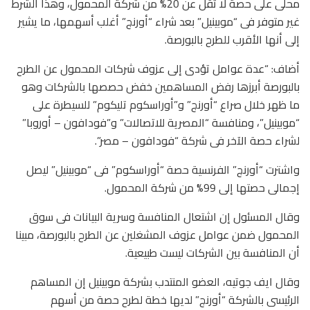
محلى على حصة لا تقل عن 20% من شركة المحمول، وهذا الشرط
غير متوفر فى “موبينيل” بعد شراء “أورنج” أغلب أسهمها، ما يشير
إلى أنها الأقرب للطرح بالبورصة.
أضاف: “عدة عوامل تؤدى إلى عزوف شركات المحمول عن الطرح
بالبورصة أبرزها رفض المساهمين خفض حصصها بالشركات وهو
ما ظهر خلال صراع “أورنج” و”أوراسكوم تليكوم” للسيطرة على
“موبينيل”، ومنافسة “المصرية للاتصالات” و”فودافون – أوروبا”
لشراء حصة الآخر فى شركة “فودافون – مصر”.
واشترت “أورنج” الفرنسية حصة “أوراسكوم” فى “موبينيل” ليصل
إجمالى حصتها إلى 99% من شركة المحمول.
وقال المسئول إن اشتعال المنافسة وسرية البيانات فى سوق
المحمول ضمن عوامل عزوف المشغلين عن الطرح بالبورصة، مبينا
أن المنافسة بين الشركات ليست طبيعية.
وقال ايف جوتيه، العضو المنتدب بشركة موبينيل إن المساهم
الرئيسى بالشركة “أورنج” لديها خطة لطرح حصة من أسهم