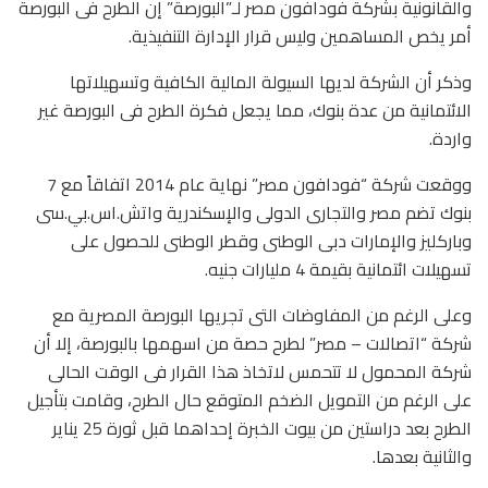
والقانونية بشركة فودافون مصر لـ”البورصة” إن الطرح فى البورصة
أمر يخص المساهمين وليس قرار الإدارة التنفيذية.
وذكر أن الشركة لديها السيولة المالية الكافية وتسهيلاتها
الائتمانية من عدة بنوك، مما يجعل فكرة الطرح فى البورصة غير
واردة.
ووقعت شركة “فودافون مصر” نهاية عام 2014 اتفاقاً مع 7
بنوك تضم مصر والتجارى الدولى والإسكندرية واتش.اس.بي.سى
وباركليز والإمارات دبى الوطنى وقطر الوطنى للحصول على
تسهيلات ائتمانية بقيمة 4 مليارات جنيه.
وعلى الرغم من المفاوضات التى تجريها البورصة المصرية مع
شركة “اتصالات – مصر” لطرح حصة من اسهمها بالبورصة، إلا أن
شركة المحمول لا تتحمس لاتخاذ هذا القرار فى الوقت الحالى
على الرغم من التمويل الضخم المتوقع حال الطرح، وقامت بتأجيل
الطرح بعد دراستين من بيوت الخبرة إحداهما قبل ثورة 25 يناير
والثانية بعدها.