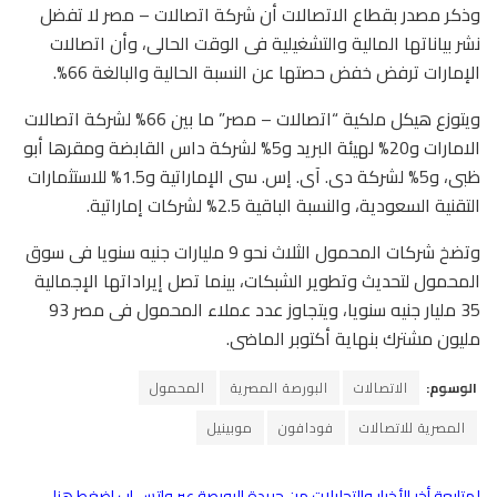
وذكر مصدر بقطاع الاتصالات أن شركة اتصالات – مصر لا تفضل
نشر بياناتها المالية والتشغيلية فى الوقت الحالى، وأن اتصالات
الإمارات ترفض خفض حصتها عن النسبة الحالية والبالغة 66%.
ويتوزع هيكل ملكية “اتصالات – مصر” ما بين 66% لشركة اتصالات
الامارات و20% لهيئة البريد و5% لشركة داس القابضة ومقرها أبو
ظبى، و5% لشركة دى. آى. إس. سى الإماراتية و1.5% للاستثمارات
التقنية السعودية، والنسبة الباقية 2.5% لشركات إماراتية.
وتضخ شركات المحمول الثلاث نحو 9 مليارات جنيه سنويا فى سوق
المحمول لتحديث وتطوير الشبكات، بينما تصل إيراداتها الإجمالية
35 مليار جنيه سنويا، ويتجاوز عدد عملاء المحمول فى مصر 93
مليون مشترك بنهاية أكتوبر الماضى.
الوسوم:
الاتصالات
البورصة المصرية
المحمول
المصرية للاتصالات
فودافون
موبينيل
لمتابعة أخر الأخبار والتحليلات من جريدة البورصة عبر واتس اب اضغط هنا