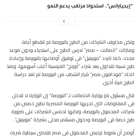
“إيجيترانس”.. استحواذ مرتقب يدعم النمو
ولكن مخاوف الشركات من الطرح بالبورصة لم تنقطع أيضا،
ومازالت “اتصالات – مصر” تدرس الطرح على استحياء ودون موعد
محدد، كما تتردد “موبينيل” فى توفيق أوضاعها بالبورصة وإعادة
طرح نسبة للتداول بعد شراء “أورنج” الفرنسية أغلب أسهمها، ومنذ
اتخاذ “فودافون مصر” قرار الشطب من البورصة لم تعد دراسة
الطرح مرة أخرى.
قال مسئول بارز بوزارة الاتصالات لـ”البورصة” إن الوزارة لا تتدخل
فى المفاوضات التى تجريها البورصة المصرية لطرح حصص من
شركات المحمول بالبورصة، ولكنها تحمس الشركات على ضرورة
طرح حصة فى البورصة ودخول مستثمر محلى بشركة “موبينيل”.
أوضح أن شروط ترخيص المحمول فى مصر تقتضى سيطرة شريك