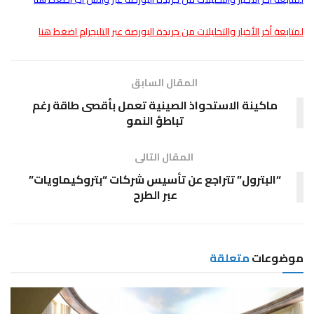
لمتابعة أخر الأخبار والتحليلات من جريدة البورصة عبر التليجرام اضغط هنا
المقال السابق
ماكينة الاستحواذ الصينية تعمل بأقصى طاقة رغم
تباطؤ النمو
المقال التالى
“البترول” تتراجع عن تأسيس شركات “بتروكيماويات”
عبر الطرح
موضوعات
متعلقة