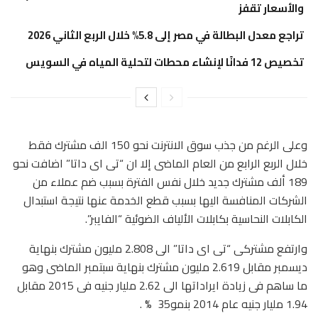
والأسعار تقفز
تراجع معدل البطالة في مصر إلى 5.8% خلال الربع الثاني 2026
تخصيص 12 فدانًا لإنشاء محطات لتحلية المياه في السويس
وعلى الرغم من جذب سوق الانترنت نحو 150 الف مشترك فقط
خلال الربع الرابع من العام الماضى إلا ان “تى اى داتا” اضافت نحو
189 ألف مشترك جديد خلال نفس الفترة بسبب ضم عملاء من
الشركات المنافسة اليها بسبب قطع الخدمة عنها نتيجة استبدال
الكابلات النحاسية بكابلات الألياف الضوئية “الفايبر”.
وارتفع مشتركى “تى اى داتا” الى 2.808 مليون مشترك بنهاية
ديسمبر مقابل 2.619 مليون مشترك بنهاية سبتمبر الماضى وهو
ما ساهم فى زيادة ايراداتها الى 2.62 مليار جنيه فى 2015 مقابل
1.94 مليار جنيه عام 2014 بنمو35 % .