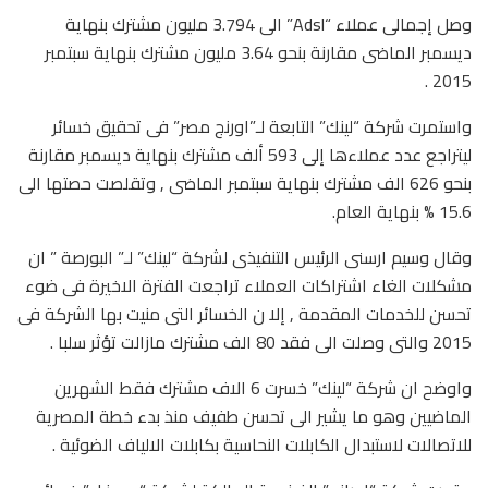
وصل إجمالى عملاء “Adsl” الى 3.794 مليون مشترك بنهاية
ديسمبر الماضى مقارنة بنحو 3.64 مليون مشترك بنهاية سبتمبر
2015 .
واستمرت شركة “لينك” التابعة لـ”اورنج مصر” فى تحقيق خسائر
ليتراجع عدد عملاءها إلى 593 ألف مشترك بنهاية ديسمبر مقارنة
بنحو 626 الف مشترك بنهاية سبتمبر الماضى , وتقلصت حصتها الى
15.6 % بنهاية العام.
وقال وسيم ارسنى الرئيس التنفيذى لشركة “لينك” لـ” البورصة ” ان
مشكلات الغاء اشتراكات العملاء تراجعت الفترة الاخيرة فى ضوء
تحسن للخدمات المقدمة , إلا ن الخسائر التى منيت بها الشركة فى
2015 والتى وصلت الى فقد 80 الف مشترك مازالت تؤثر سلبا .
واوضح ان شركة “لينك” خسرت 6 الاف مشترك فقط الشهرين
الماضيين وهو ما يشير الى تحسن طفيف منذ بدء خطة المصرية
للاتصالات لاستبدال الكابلات النحاسية بكابلات الالياف الضوئية .