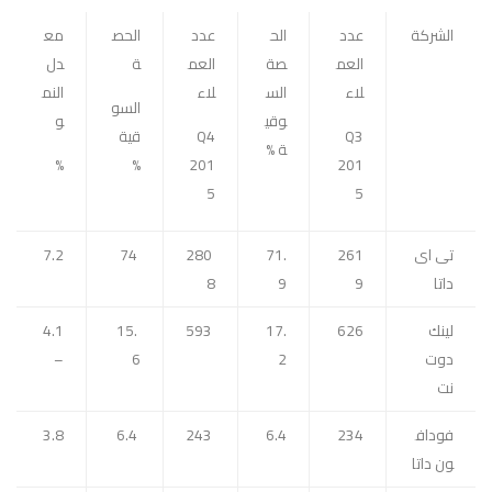
الشركة
عدد
الح
عدد
الحص
مع
العم
صة
العم
ة
دل
لاء
الس
لاء
النم
السو
وقي
و
Q3
Q4
قية
ة %
%
%
201
201
5
5
تى اى
261
71.
280
74
7.2
داتا
9
9
8
لينك
626
17.
593
15.
4.1
دوت
2
6
–
نت
فوداف
234
6.4
243
6.4
3.8
ون داتا