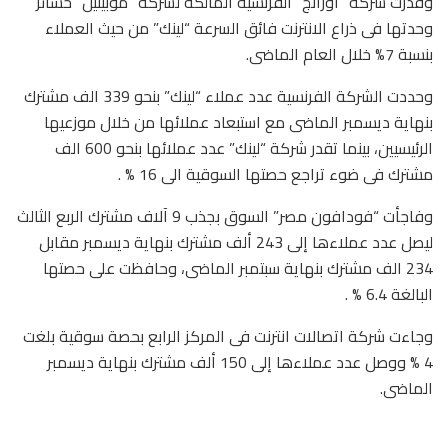
وقدرت شركة “اورانج” الفرنسية المالكة لشركة “موبينيل” خسائر
وحدتها فى ذراع الانترنت فائق السرعة “لينك” من حيث العملاء
بنسبة 7% خلال العام الماضى.
وحددت الشركة الفرنسية عدد عملاء “لينك” بنحو 339 الف مشترك
بنهاية ديسمبر الماضى مع استبعاد عملائها من خلال موزعيها
الرئيسيين، بينما تقدر شركة “لينك” عدد عملائها بنحو 600 الف
مشترك فى ضوء تراجع حصتها السوقية الى 16 % .
وفاجأت “فودافون مصر” السوق بجذب 9 آلاف مشترك الربع الثالث
ليصل عدد عملاءها إلى 243 ألف مشترك بنهاية ديسمبر مقابل
234 الف مشترك بنهاية سبتمبر الماضى، وحافظت على حصتها
البالغة 6.4 % .
وجاءت شركة اتصالات انترنت فى المركز الرابع بحصة سوقية بلغت
4 % ووصل عدد عملاءها إلى 150 ألف مشترك بنهاية ديسمبر
الماضى.