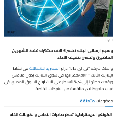
الانترنت
وسيم ارسانى: لينك تخسر 6 الاف مشترك فقط الشهرين
الماضيين وتحسن طفيف الاداء
واصلت شركة “تى اى داتا” ذراع
المصرية للاتصالات
فى نشاط
الإنترنت الثابت ” “Adslقفزاتها فى سوق الانترنت بدون منافس
ورفعت حصتها إلى 74% لتسيطر على ثلاث ارباع السوق المصرى فى
غياب ملحوظ لاى منافسة من الشركات الخاصة .
موضوعات
متعلقة
الكونغو الديمقراطية تحظر صادرات النحاس والكوبالت الخام