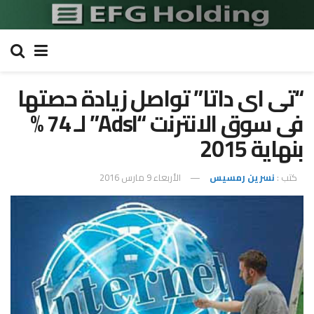
“تى اى داتا” تواصل زيادة حصتها
فى سوق الانترنت “Adsl” لـ 74 %
بنهاية 2015
كتب :
نسرين رمسيس
الأربعاء 9 مارس 2016